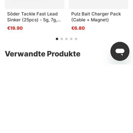
Söder Tackle Fast Lead
Pulz Bait Charger Pack
Sinker (25pcs) - 5g, 7g,
(Cable + Magnet)
10g, 14g, 18g
€19.90
€6.80
Verwandte Produkte
Watersnake SXW Stern
Watersnake SXW Stern