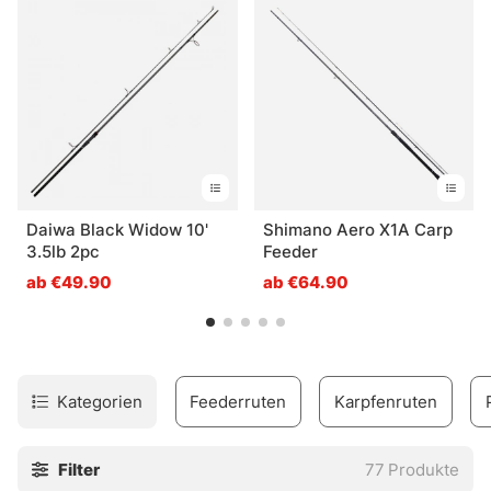
Posenfischen verwenden möchten, wird sie auch mit einer
etwas steiferen Advent-Spitze geliefert, die sich gut zum
Posenfischen eignet. Wir haben auch eine große Auswahl
an Karpfenruten und Ruten für das Raubfischangeln.
Daiwa Black Widow 10'
Shimano Aero X1A Carp
3.5lb 2pc
Feeder
ab €49.90
ab €64.90
Kategorien
Feederruten
Karpfenruten
Filter
77
Produkte