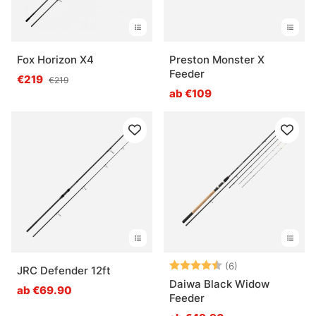
Fox Horizon X4
Preston Monster X
Feeder
€219
€219
ab €109
Bewertung:
4.8 von 5 Ster
(6)
JRC Defender 12ft
Daiwa Black Widow
ab €69.90
Feeder