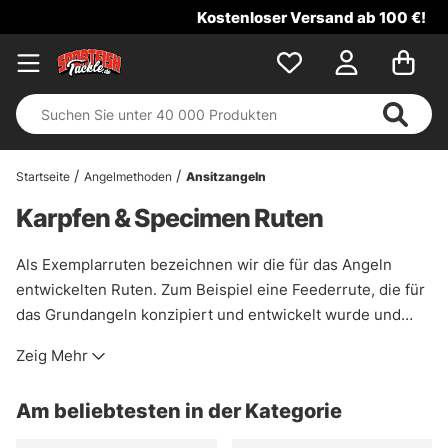
Kostenloser Versand ab 100 €!
Startseite
Angelmethoden
Ansitzangeln
Karpfen & Specimen Ruten
Als Exemplarruten bezeichnen wir die für das Angeln
entwickelten Ruten. Zum Beispiel eine Feederrute, die für
das Grundangeln konzipiert und entwickelt wurde und
deren sensible Spitze die kleinste Bewegung erkennt.
Zeig Mehr
Spezialisierte Ruten funktionieren auf die gleiche Weise
wie Feederruten, werden aber oft mit mehreren Spitzen
Am beliebtesten in der Kategorie
geliefert, so dass Sie wählen können, wie empfindlich die
Spitze sein soll, oder wenn Sie die Rute zum