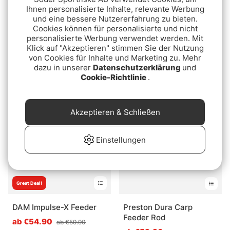
Ihnen personalisierte Inhalte, relevante Werbung
und eine bessere Nutzererfahrung zu bieten.
Cookies können für personalisierte und nicht
personalisierte Werbung verwendet werden. Mit
Klick auf "Akzeptieren" stimmen Sie der Nutzung
Sonik HeroX
Fox Horizon X4 S Full
von Cookies für Inhalte und Marketing zu. Mehr
Shrink
dazu in unserer
Datenschutzerklärung
und
€64.90
Cookie-Richtlinie
.
ab €189
Akzeptieren & Schließen
Einstellungen
Great Deal!
DAM Impulse-X Feeder
Preston Dura Carp
Feeder Rod
ab €54.90
ab €59.90