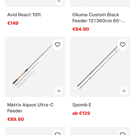
Avid React 10ft
Okuma Custom Black
Feeder 12'/360cm 60-
€149
120g
€94.90
Matrix Aquos Ultra-C
Spomb E
Feeder
ab €129
€89.90