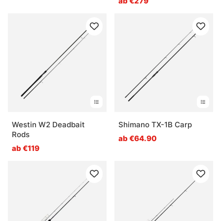
ab €279
Westin W2 Deadbait
Shimano TX-1B Carp
Rods
ab €64.90
ab €119