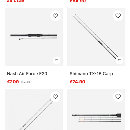
ab €129
€84.90
Nash Air Force F20
Shimano TX-1B Carp
€209
€74.90
€209