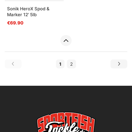
Sonik HeroX Spod &
Marker 12' 5lb
€69.90
1
2