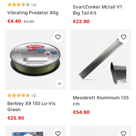
Bewertung:
3.8 von 5 Sternen
(4)
SvartZonker Mctail V1
Vibrating Predator 40g
Big Tail Kit
€4.40
€22.90
€4.40
Bewertung:
4.8 von 5 Sternen
(5)
Messbrett Aluminium 135
Berkley X9 150 Lo-Vis
cm
Green
€54.90
€25.90