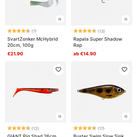
Bewertung:
4.9 von 5 Sternen
Bewertung:
4.8 von 5 Ster
(7)
(13)
SvartZonker McHybrid
Rapala Super Shadow
20cm, 100g
Rap
€21.90
ab €14.90
Bewertung:
4.8 von 5 Sternen
Bewertung:
4.3 von 5 Ster
(12)
(17)
GIANT Pig Shad 26cm
Buster Swim Slow Sink