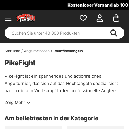
Kostenloser Versand ab 100 €!
Startseite
Angelmethoden
Raubfischangeln
PikeFight
PikeFight ist ein spannendes und actionreiches
Angelturnier, das sich auf das Hechtangeln spezialisiert
hat. In diesem Wettkampf treten professionelle Angler-
Teams gegeneinander an, um die größten und meisten
Zeig Mehr
Hechte zu fangen. Die Veranstaltung kombiniert Strategie,
Fachwissen und pure Leidenschaft fürs Angeln. Zuschauer
Am beliebtesten in der Kategorie
können von den Experten lernen, neue Techniken
entdecken und sich von der Spannung und Dynamik des