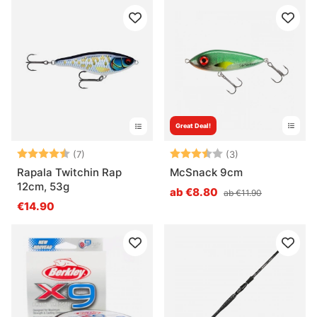
Great Deal!
Bewertung:
4.3 von 5 Sternen
Bewertung:
3.7 von 5 Ster
(7)
(3)
Rapala Twitchin Rap
McSnack 9cm
12cm, 53g
ab €8.80
ab €11.90
€14.90