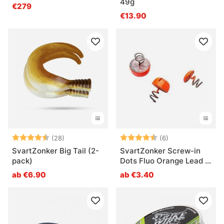
49g
-130g, 2 pcs
€279
€13.90
Bewertung:
4.4 von 5 Sternen
Bewertung:
4.8 von 5 Ster
(28)
(6)
SvartZonker Big Tail (2-
SvartZonker Screw-in
pack)
Dots Fluo Orange Lead -
3-pack
ab €6.90
ab €3.40