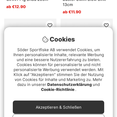
13cm
ab €12.90
ab €11.90
Cookies
Söder Sportfiske AB verwendet Cookies, um
Ihnen personalisierte Inhalte, relevante Werbung
und eine bessere Nutzererfahrung zu bieten.
Cookies können für personalisierte und nicht
personalisierte Werbung verwendet werden. Mit
Klick auf "Akzeptieren" stimmen Sie der Nutzung
Bewertung:
4.7 von 5 Sternen
Bewertung:
4.5 von 5 Ster
(6)
(13)
von Cookies für Inhalte und Marketing zu. Mehr
Westin Swim 12cm
SvartZonker McHybrid
dazu in unserer
Datenschutzerklärung
und
Sinking
16,5cm, 74g
Cookie-Richtlinie
.
€15.90
€16.90
Akzeptieren & Schließen