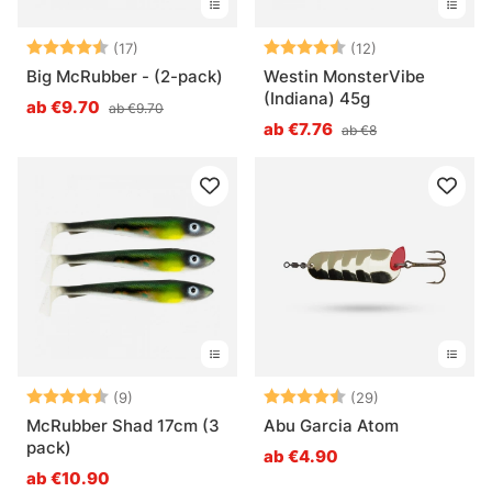
Bewertung:
4.9 von 5 Sternen
Bewertung:
4.5 von 5 Ster
(17)
(12)
Big McRubber - (2-pack)
Westin MonsterVibe
(Indiana) 45g
ab €9.70
ab €9.70
ab €7.76
ab €8
Bewertung:
4.9 von 5 Sternen
Bewertung:
4.5 von 5 Ste
(9)
(29)
McRubber Shad 17cm (3
Abu Garcia Atom
pack)
ab €4.90
ab €10.90