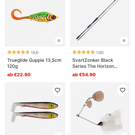
Bewertung:
4.7 von 5 Sternen
Bewertung:
4.6 von 5 Ste
(84)
(38)
Trueglide Guppie 13,5cm
SvartZonker Black
120g
Series The Horizon
Casting
ab €22.90
ab €54.90