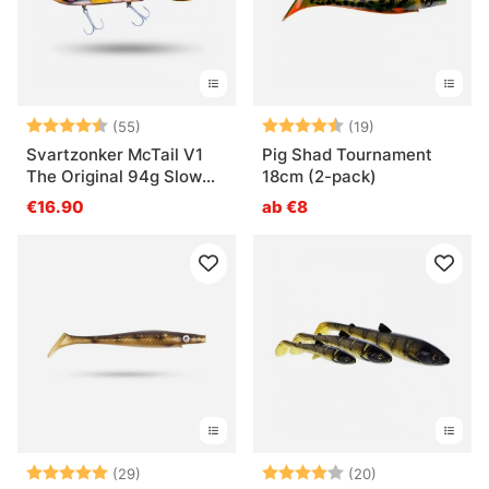
Bewertung:
4.7 von 5 Sternen
Bewertung:
4.7 von 5 Ster
(55)
(19)
Svartzonker McTail V1
Pig Shad Tournament
The Original 94g Slow
18cm (2-pack)
Sink
€16.90
ab €8
Bewertung:
5.0 von 5 Sternen
Bewertung:
4.0 von 5 Ste
(29)
(20)