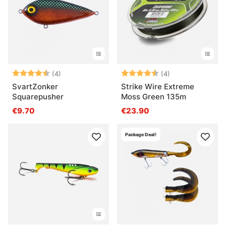
Bewertung:
4.8 von 5 Sternen
Bewertung:
4.5 von 5 Ster
(4)
(4)
SvartZonker
Strike Wire Extreme
Squarepusher
Moss Green 135m
€9.70
€23.90
Package Deal!