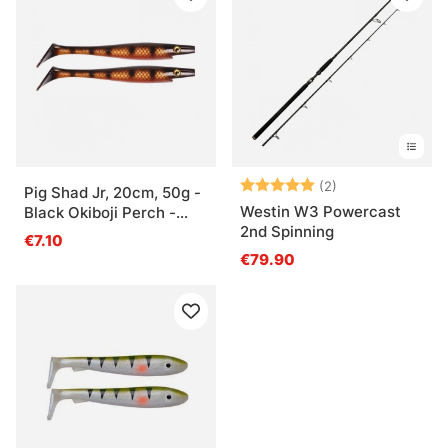
Bewertung:
5.0 von 5 Ster
(2)
Pig Shad Jr, 20cm, 50g -
Westin W3 Powercast
Black Okiboji Perch -
2nd Spinning
2pcs
€7.10
€79.90