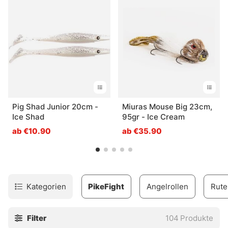
Wettbewerbs inspirieren lassen. Ein Muss für jeden
Hechtangler und Angelbegeisterten!
Pig Shad Junior 20cm -
Miuras Mouse Big 23cm,
Ice Shad
95gr - Ice Cream
ab €10.90
ab €35.90
Kategorien
PikeFight
Angelrollen
Rute
Filter
104
Produkte