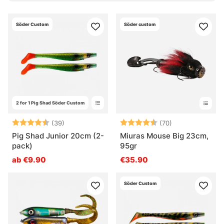
Söder Custom
Söder custom
2 for 1 Pig Shad Söder Custom
Bewertung:
4.7 von 5 Sternen
Bewertung:
4.6 von 5 Ster
(39)
(70)
Pig Shad Junior 20cm (2-
Miuras Mouse Big 23cm,
pack)
95gr
ab €9.90
€35.90
Söder Custom