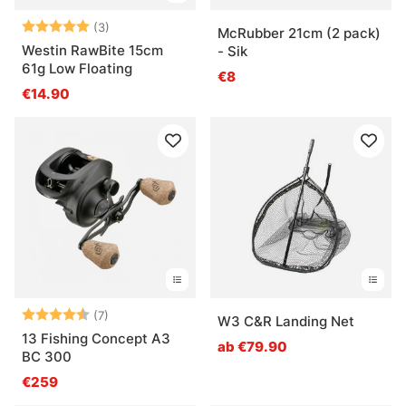
Bewertung:
5.0 von 5 Sternen
(3)
McRubber 21cm (2 pack)
Westin RawBite 15cm
- Sik
61g Low Floating
€8
€14.90
Bewertung:
4.9 von 5 Sternen
(7)
W3 C&R Landing Net
13 Fishing Concept A3
ab €79.90
BC 300
€259