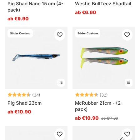
Pig Shad Nano 15 cm (4-
Westin BullTeez Shadtail
pack)
ab €6.60
ab €9.90
Söder Custom
Söder Custom
Bewertung:
4.5 von 5 Sternen
Bewertung:
4.6 von 5 Ste
(34)
(32)
Pig Shad 23cm
McRubber 21cm - (2-
pack)
ab €10.90
ab €10.90
ab €11.90