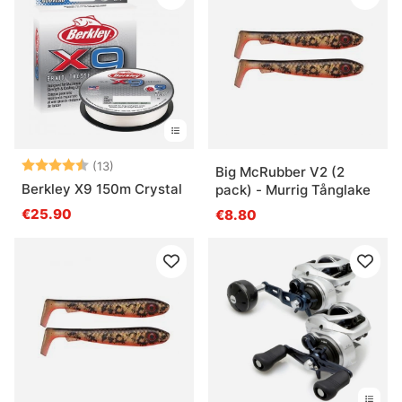
Bewertung:
4.4 von 5 Sternen
(13)
Big McRubber V2 (2
Berkley X9 150m Crystal
pack) - Murrig Tånglake
€25.90
€8.80