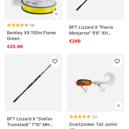
Bewertung:
4.4 von 5 Sternen
(9)
BFT Lizzard X ''Pierre
Berkley X9 150m Flame
Monjarret'' 8'6'' XH
Green
-200g, 2 pcs
€289
€25.90
Bewertung:
5.0 von 5 Ster
(2)
BFT Lizzard X ''Stefan
Svartzonker Tail Junior
Trumstedt'' 7'10'' MH