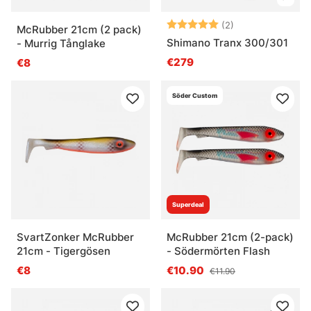
Bewertung:
5.0 von 5 Ster
(2)
McRubber 21cm (2 pack)
Shimano Tranx 300/301
- Murrig Tånglake
€279
€8
Söder Custom
Superdeal
SvartZonker McRubber
McRubber 21cm (2-pack)
21cm - Tigergösen
- Södermörten Flash
€8
€10.90
€11.90