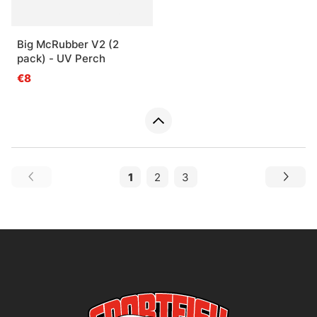
Big McRubber V2 (2
pack) - UV Perch
€8
1
2
3