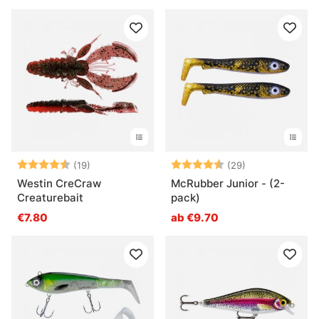
Bewertung:
4.2 von 5 Sternen
Bewertung:
4.8 von 5 Ste
(19)
(29)
Westin CreCraw
McRubber Junior - (2-
Creaturebait
pack)
€7.80
ab €9.70