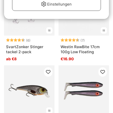
Einstellungen
Bewertung:
4.5 von 5 Sternen
Bewertung:
4.9 von 5 Stern
(6)
(7)
SvartZonker Stinger
Westin RawBite 17cm
tackel 2-pack
100g Low Floating
ab €8
€16.90