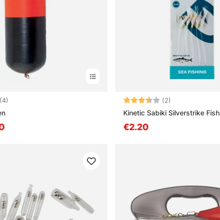
4.8 von 5 Sternen
Bewertung:
3.5 von 5 Ster
(4)
(2)
en
Kinetic Sabiki Silverstrike Fis
0
€2.20