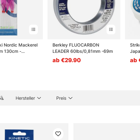
ki Nordic Mackerel
Berkley FLUOCARBON
Stri
m 130cm -
LEADER 60lbs/0,81mm -69m
Japa
 Flash
ab €29.90
ab 
Hersteller
Preis