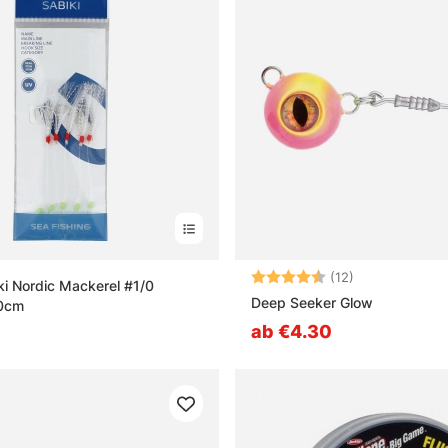
Bewertung:
4.3 von 5 Ste
(12)
iki Nordic Mackerel #1/0
Deep Seeker Glow
0cm
ab €4.30