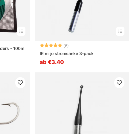
Bewertung:
5.0 von 5 Sternen
(8)
ders - 100m
IR miljö strömsänke 3-pack
ab €3.40