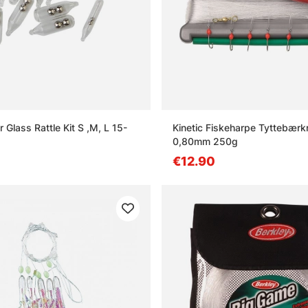
Glass Rattle Kit S ,M, L 15-
Kinetic Fiskeharpe Tyttebær
0,80mm 250g
€12.90