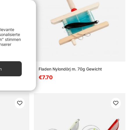
elevante
onalisierte
en" stimmen
nserer
nen
n
Fladen Nylondörj m. 70g Gewicht
€7.70