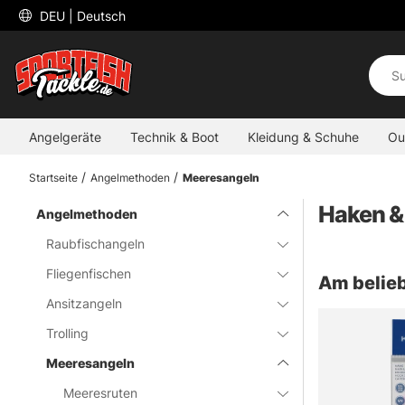
 DEU 
| Deutsch
Angelgeräte
Technik & Boot
Kleidung & Schuhe
Ou
Startseite
Angelmethoden
Meeresangeln
Haken &
Angelmethoden
Raubfischangeln
Fliegenfischen
Am belieb
Ansitzangeln
Trolling
Meeresangeln
Meeresruten