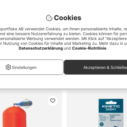
Cookies
portfiske AB verwendet Cookies, um Ihnen personalisierte Inhalte, r
d eine bessere Nutzererfahrung zu bieten. Cookies können für pers
personalisierte Werbung verwendet werden. Mit Klick auf "Akzeptier
er Nutzung von Cookies für Inhalte und Marketing zu. Mehr dazu in u
Datenschutzerklärung
und
Cookie-Richtlinie
.
Bewertung:
4.5 von 5 Ster
(2)
Einstellungen
Akzeptieren & Schließe
 Fluoro Carbon Japan - 25m &
DAM/R.T Sea-Rig
ab €1.70
0
ab €1.70