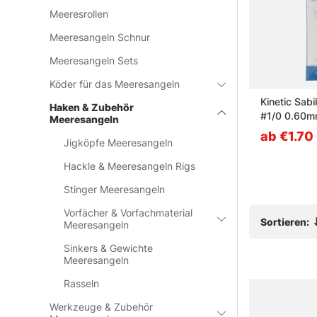
Meeresrollen
Meeresangeln Schnur
Meeresangeln Sets
Köder für das Meeresangeln
lb/Orange
Deep Seeker Glow
Kinetic Sabi
Haken & Zubehör
#1/0 0.60m
Meeresangeln
Pink/Crystal
ab €4.30
ab €1.70
Jigköpfe Meeresangeln
Hackle & Meeresangeln Rigs
Stinger Meeresangeln
Vorfächer & Vorfachmaterial
Sortieren:
Meeresangeln
Sinkers & Gewichte
Meeresangeln
Rasseln
Werkzeuge & Zubehör