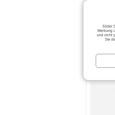
Söder S
Werbung un
und nicht 
Sie d
Strike Wire
50m
ab €12.9