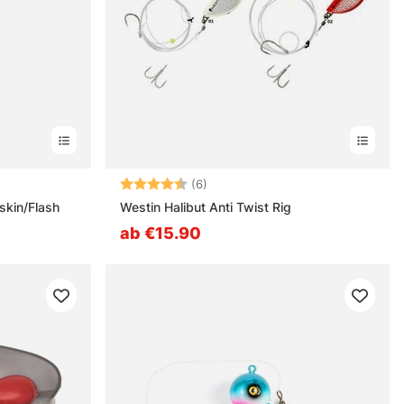
nen
Bewertung:
4.7 von 5 Sternen
(6)
hskin/Flash
Westin Halibut Anti Twist Rig
ab €15.90