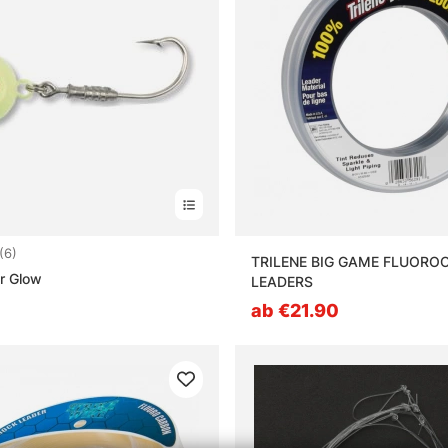
5.0 von 5 Sternen
(6)
TRILENE BIG GAME FLUORO
r Glow
LEADERS
0
ab €21.90