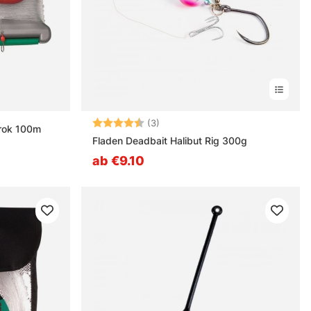
Bewertung:
4.7 von 5 Sternen
(3)
krok 100m
Fladen Deadbait Halibut Rig 300g
ab €9.10