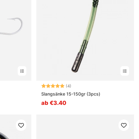
rnen
Bewertung:
5.0 von 5 Sternen
(4)
Slangsänke 15-150gr (3pcs)
ab €3.40