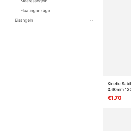
Meeresangeln
Floatinganzüge
Eisangeln
Kinetic Sab
0.60mm 13
€1.70