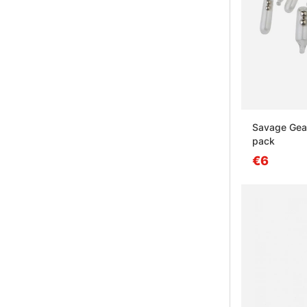
Savage Gear 
pack
€6