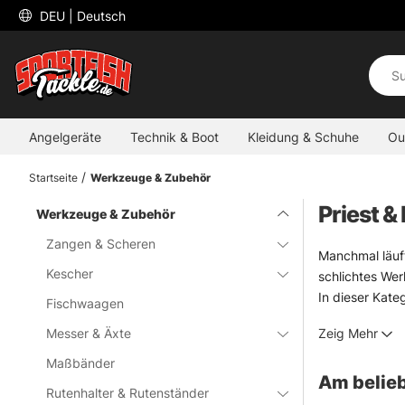
 DEU 
| Deutsch
Angelgeräte
Technik & Boot
Kleidung & Schuhe
Ou
Startseite
Werkzeuge & Zubehör
Priest &
Werkzeuge & Zubehör
Zangen & Scheren
Manchmal läuft
Kescher
schlichtes Wer
In dieser Kate
Fischwaagen
verantwortungs
Messer & Äxte
Zeig Mehr
trotzdem solide
Wer öfter auf R
Maßbänder
Am belieb
Ordnung im Kes
Rutenhalter & Rutenständer