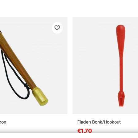
mon
Fladen Bonk/Hookout
€1.70