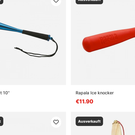
t 10''
Rapala Ice knocker
€11.90
t
Ausverkauft