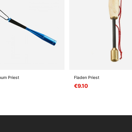
num Priest
Fladen Priest
€9.10