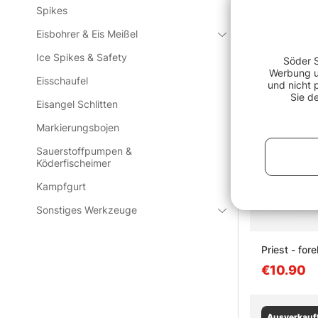
Spikes
Eisbohrer & Eis Meißel
Ice Spikes & Safety
Söder S
Werbung un
Eisschaufel
und nicht 
Sie d
Eisangel Schlitten
Markierungsbojen
Sauerstoffpumpen &
Köderfischeimer
Kampfgurt
Sonstiges Werkzeuge
Priest - fore
€10.90
Ausverkauf