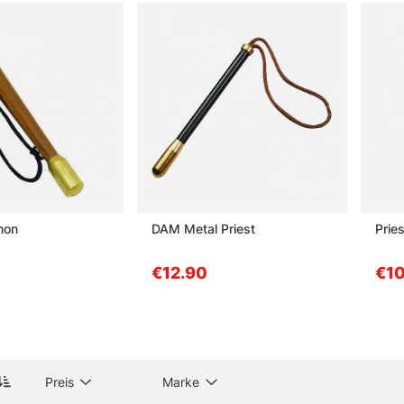
r Hauptkategorie Werkzeuge & Zubehör
gen zu Fischtötern
in Fischtöter?
d ein Schlagholz verwendet?
mon
DAM Metal Priest
Pries
llte bei einem guten Fischtöter geachtet werden?
€12.90
€10
schtöter Pflicht?
Preis
Marke