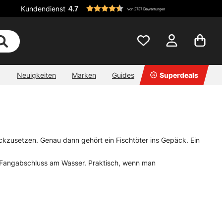
Kundendienst
4.7
von 2737 Bewertungen
Neuigkeiten
Marken
Guides
Superdeals
urückzusetzen. Genau dann gehört ein Fischtöter ins Gepäck. Ein
en Fangabschluss am Wasser. Praktisch, wenn man
So ein Teil braucht kaum Platz, ist leicht zu führen und sollte
er Fischtöter ist kein Luxus, sondern eher ein kleines Stück