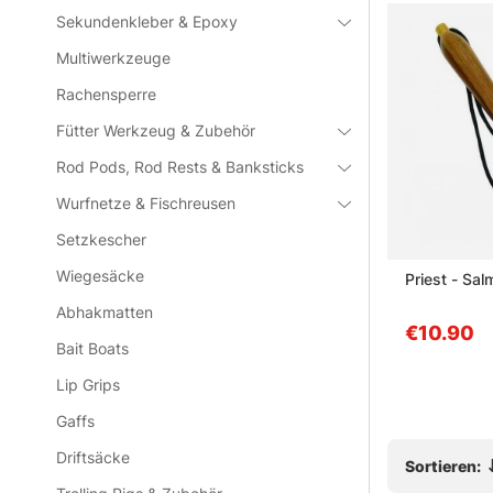
» Zurück zu
Sekundenkleber & Epoxy
Multiwerkzeuge
Rachensperre
Häufige Fra
Fütter Werkzeug & Zubehör
Was ist e
Rod Pods, Rod Rests & Banksticks
Wurfnetze & Fischreusen
Setzkescher
Wann wir
Wiegesäcke
ut
Fladen Bonker 35cm 290g
Priest - Sal
Abhakmatten
Worauf so
€7.70
€10.90
Bait Boats
Lip Grips
Ist ein Fi
Gaffs
Driftsäcke
Sortieren: