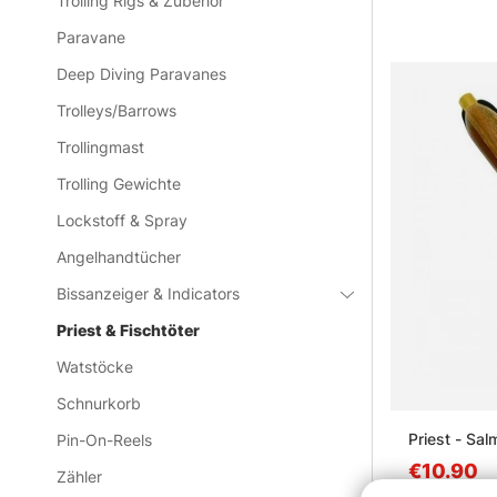
Trolling Rigs & Zubehör
Paravane
Deep Diving Paravanes
Trolleys/Barrows
Trollingmast
Trolling Gewichte
Lockstoff & Spray
Angelhandtücher
Bissanzeiger & Indicators
Priest & Fischtöter
Watstöcke
Schnurkorb
Priest - Sal
Pin-On-Reels
€10.90
Zähler