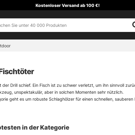
Kostenloser Versand ab 100 €!
tdoor
 Fischtöter
 der Drill schief. Ein Fisch ist zu schwer verletzt, um ihn sinnvoll z
kzeug, unspektakulär, aber in solchen Momenten sehr nützlich.
gorie geht es um robuste Schlaghölzer für einen schnellen, sauber
voll handeln will und nicht erst lange nach einer Lösung suchen mag. 
 in der Hand liegen. Das klingt banal, ist aber wichtig.
aubfisch oder Friedfisch unterwegs ist, merkt schnell: Ein verlässlich
testen in der Kategorie
cherchaos. Und ja, hoffentlich bleibt der Einsatz selten.