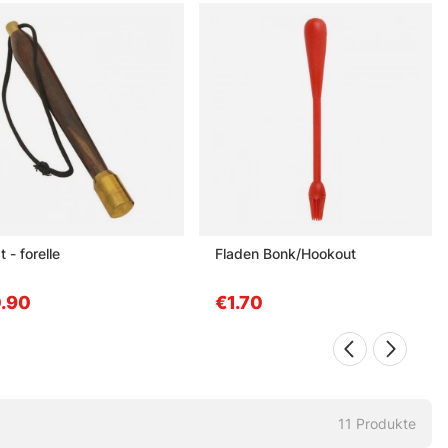
t - forelle
Fladen Bonk/Hookout
.90
€1.70
11
Produkte