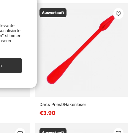
Ausverkauft
elevante
onalisierte
en" stimmen
nserer
n
Darts Priest/Hakenlöser
€3.90
Ausverkauft