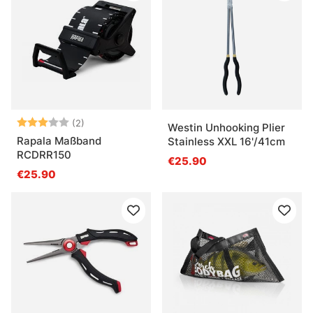
Bewertung:
3.0 von 5 Sternen
(2)
Westin Unhooking Plier
Rapala Maßband
Stainless XXL 16'/41cm
RCDRR150
€25.90
€25.90