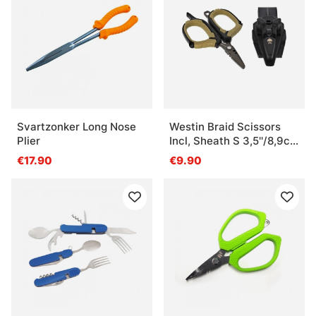
Svartzonker Long Nose
Westin Braid Scissors
Plier
Incl, Sheath S 3,5''/8,9cm
Black Sand
€17.90
€9.90