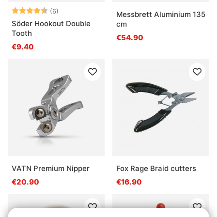
Bewertung:
4.2 von 5 Sternen
(6)
Messbrett Aluminium 135
Söder Hookout Double
cm
Tooth
€54.90
€9.40
VATN Premium Nipper
Fox Rage Braid cutters
€20.90
€16.90