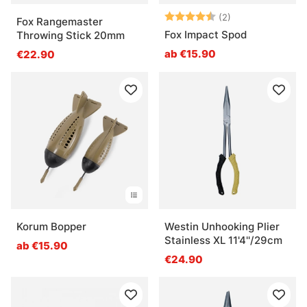
Bewertung:
4.5 von 5 Ster
(2)
Fox Rangemaster
Fox Impact Spod
Throwing Stick 20mm
ab €15.90
€22.90
Korum Bopper
Westin Unhooking Plier
Stainless XL 11'4''/29cm
ab €15.90
€24.90