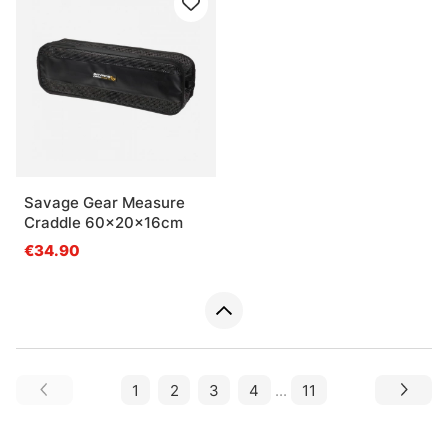
Savage Gear Measure
Craddle 60x20x16cm
€34.90
1
2
3
4
...
11