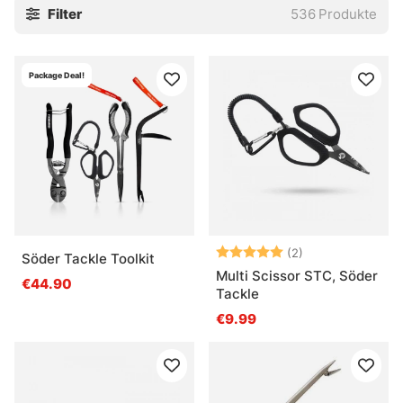
Filter
536
Produkte
Package Deal!
Bewertung:
5.0 von 5 Ster
(2)
Söder Tackle Toolkit
Multi Scissor STC, Söder
€44.90
Tackle
€9.99