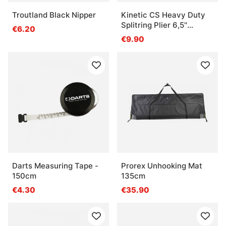
Troutland Black Nipper
Kinetic CS Heavy Duty
Splitring Plier 6,5''
€6.20
Curved Nose Blue/Black
€9.90
Darts Measuring Tape -
Prorex Unhooking Mat
150cm
135cm
€4.30
€35.90