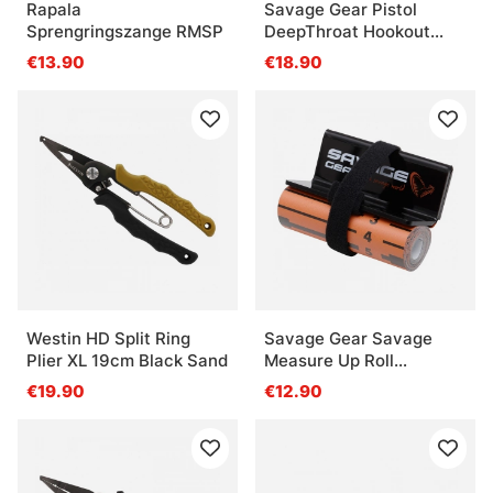
Rapala
Savage Gear Pistol
Sprengringszange RMSP
DeepThroat Hookout
22.5cm
€13.90
€18.90
Westin HD Split Ring
Savage Gear Savage
Plier XL 19cm Black Sand
Measure Up Roll
8x130cm
€19.90
€12.90