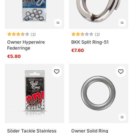
Bewertung:
3.7 von 5 Sternen
Bewertung:
2.7 von 5 Ster
(3)
(3)
Owner Hyperwire
BKK Split Ring-51
Federringe
€7.60
€5.80
Söder Tackle Stainless
Owner Solid Ring