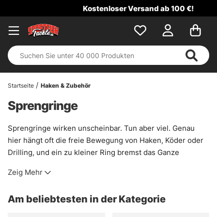
Kostenloser Versand ab 100 €!
Startseite
Haken & Zubehör
Sprengringe
Sprengringe wirken unscheinbar. Tun aber viel. Genau
hier hängt oft die freie Bewegung von Haken, Köder oder
Drilling, und ein zu kleiner Ring bremst das Ganze
schneller aus, als vielen lieb ist. Wer sauber fischt, merkt
Zeig Mehr
den Unterschied sofort: Der Köder läuft runder, der Haken
steht besser, und die Verbindung bleibt verlässlich, auch
Am beliebtesten in der Kategorie
wenn der Fisch Druck macht.
Billige No-Name-Ringe sind oft eine kleine Falle. Sie