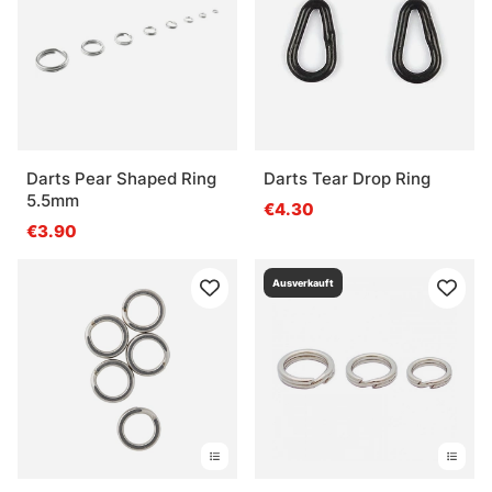
Darts Pear Shaped Ring
Darts Tear Drop Ring
5.5mm
€4.30
€3.90
Ausverkauft