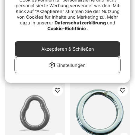
personalisierte Werbung verwendet werden. Mit
Klick auf "Akzeptieren" stimmen Sie der Nutzung
von Cookies für Inhalte und Marketing zu. Mehr
dazu in unserer
Datenschutzerklärung
und
Cookie-Richtlinie
.
Akzeptieren & Schließen
Bewertung:
3.5 von 5 Ster
(2)
BKK Solid Ring-51
Svartzonker Power Split
€6.10
Einstellungen
Rings (50pcs)
ab €11.90