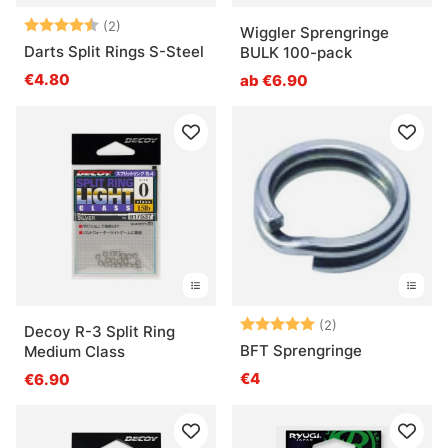
Bewertung:
4.5 von 5 Sternen
(2)
Wiggler Sprengringe
Darts Split Rings S-Steel
BULK 100-pack
€4.80
ab €6.90
Bewertung:
5.0 von 5 Ster
(2)
Decoy R-3 Split Ring
BFT Sprengringe
Medium Class
€4
€6.90