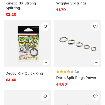
Kinetic 3X Strong
Wiggler Splitrings
Splitring
€1.70
€2.20
Bewertung:
4.7 von 5 Ster
(3)
Decoy R-7 Quick Ring
Darts Split Rings Power
€3.40
€4.80