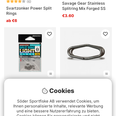
Bewertung:
4.0 von 5 Sternen
(6)
Savage Gear Stainless
Svartzonker Power Split
Splitring Mix Forged SS
Rings
€3.60
ab €6
Decoy R-1 Split Ring
VMC 3565 PO E.Z Split
Cookies
Light Class Black
€6
€4.30
Söder Sportfiske AB verwendet Cookies, um
Ihnen personalisierte Inhalte, relevante Werbung
und eine bessere Nutzererfahrung zu bieten.
Cookies können für personalisierte und nicht