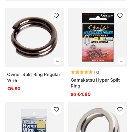
Was ist ein Sprengring?
Was ist der Vorteil eines größeren Sprengrings?
Woran erkennt man einen guten Sprengring?
Wann sollte ein Sprengring ersetzt werden?
Bewertung:
5.0 von 5 Ster
(8)
Owner Split Ring Regular
Gamakatsu Hyper Split
Wire
Ring
€5.80
ab €4.80