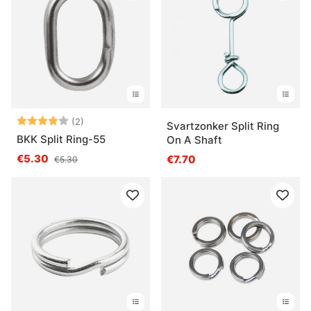
Bewertung:
4.0 von 5 Sternen
(2)
Svartzonker Split Ring
BKK Split Ring-55
On A Shaft
€5.30
€7.70
€5.30