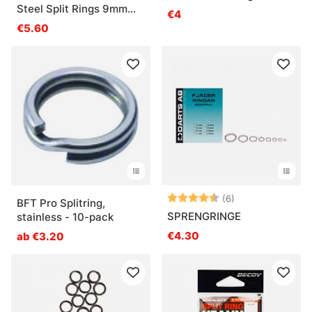
Steel Split Rings 9mm
€4
(20stk)
€5.60
Bewertung:
4.8 von 5 Ster
(6)
BFT Pro Splitring,
SPRENGRINGE
stainless - 10-pack
€4.30
ab €3.20