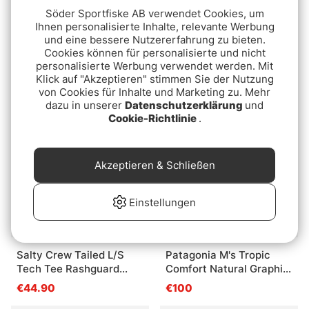
Söder Sportfiske AB verwendet Cookies, um
Ihnen personalisierte Inhalte, relevante Werbung
und eine bessere Nutzererfahrung zu bieten.
Simms Tech Hoody -
Vision Bamboo Bug & UV
Cookies können für personalisierte und nicht
Artist Series Dolomite
Hoodie Moon Rock
personalisierte Werbung verwendet werden. Mit
Trout
Klick auf "Akzeptieren" stimmen Sie der Nutzung
€69.90
€79.90
von Cookies für Inhalte und Marketing zu. Mehr
dazu in unserer
Datenschutzerklärung
und
Cookie-Richtlinie
.
Akzeptieren & Schließen
Einstellungen
Salty Crew Tailed L/S
Patagonia M's Tropic
Tech Tee Rashguard
Comfort Natural Graphic
White
Hoody Casting Logo:
€44.90
€100
Thermal Blue