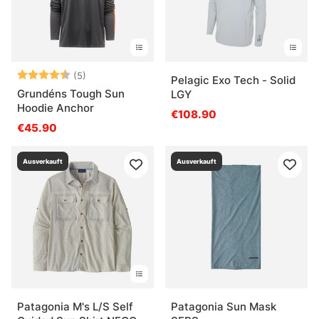
Bewertung:
4.8 von 5 Sternen
(5)
Pelagic Exo Tech - Solid
Grundéns Tough Sun
LGY
Hoodie Anchor
€108.90
€45.90
Ausverkauft
Ausverkauft
Patagonia M's L/S Self
Patagonia Sun Mask