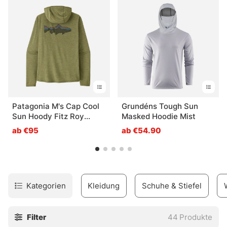
Patagonia M's Cap Cool
Grundéns Tough Sun
Sun Hoody Fitz Roy
Masked Hoodie Mist
Trout CGBX - M
ab €95
ab €54.90
Kategorien
Kleidung
Schuhe & Stiefel
Filter
44
Produkte