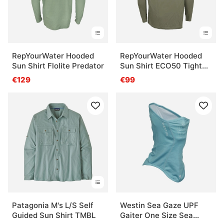
RepYourWater Hooded
RepYourWater Hooded
Sun Shirt Flolite Predator
Sun Shirt ECO50 Tight
Loops Squatch
€129
€99
Patagonia M's L/S Self
Westin Sea Gaze UPF
Guided Sun Shirt TMBL
Gaiter One Size Sea