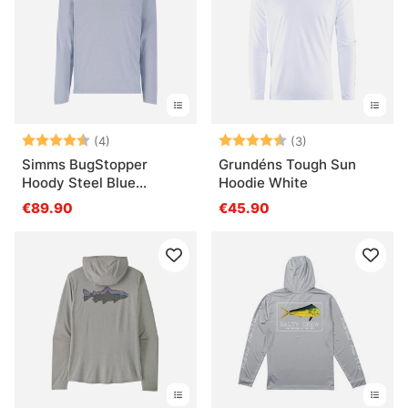
Bewertung:
4.8 von 5 Sternen
Bewertung:
4.7 von 5 Ster
(4)
(3)
Simms BugStopper
Grundéns Tough Sun
Hoody Steel Blue
Hoodie White
Heather
€89.90
€45.90