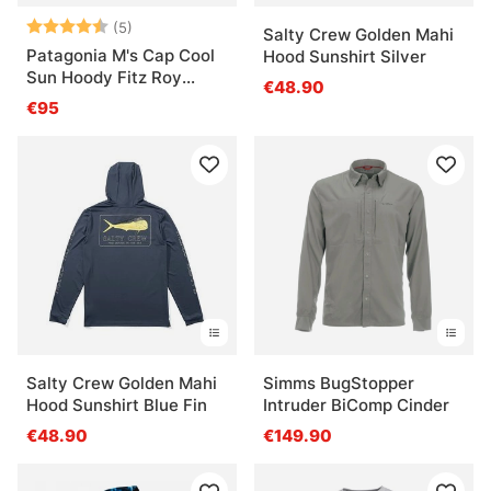
Bewertung:
4.6 von 5 Sternen
(5)
Salty Crew Golden Mahi
Patagonia M's Cap Cool
Hood Sunshirt Silver
Sun Hoody Fitz Roy
€48.90
Trout CGSX
€95
Salty Crew Golden Mahi
Simms BugStopper
Hood Sunshirt Blue Fin
Intruder BiComp Cinder
€48.90
€149.90