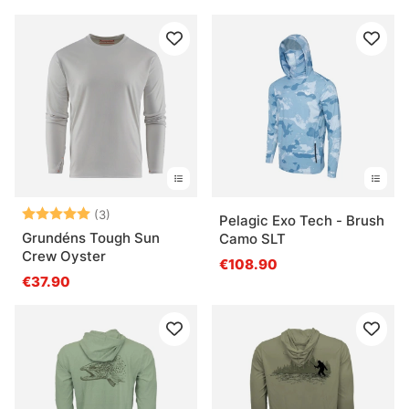
Bewertung:
5.0 von 5 Sternen
(3)
Pelagic Exo Tech - Brush
Grundéns Tough Sun
Camo SLT
Crew Oyster
€108.90
€37.90