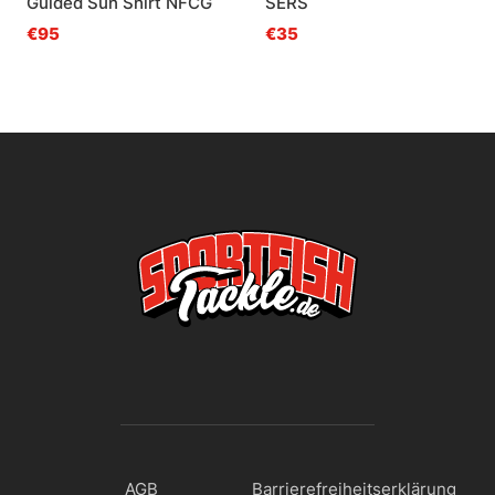
Guided Sun Shirt NFCG
SERS
€95
€35
AGB
Barrierefreiheitserklärung