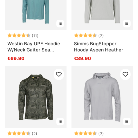
Bewertung:
4.9 von 5 Sternen
Bewertung:
4.5 von 5 Ster
(11)
(2)
Westin Bay UPF Hoodie
Simms BugStopper
W/Neck Gaiter Sea
Hoody Aspen Heather
Breeze
€69.90
€89.90
Bewertung:
4.5 von 5 Sternen
Bewertung:
4.7 von 5 Ster
(2)
(3)