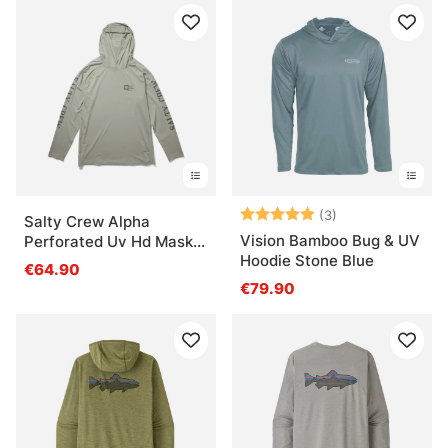
Bewertung:
5.0 von 5 Ster
(3)
Salty Crew Alpha
Vision Bamboo Bug & UV
Perforated Uv Hd Mask
Hoodie Stone Blue
Gray
€64.90
€79.90