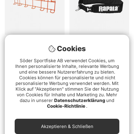
Häufige Fragen zu Eisangelschlitten
Was ist ein Eisangelschlitten?
IFISH Rutenhalter für
Rapala Sled Pulling
Cookies
Schlitten
Shoulder Strap
Wann ist ein Eisangelschlitten sinnvoll?
€23.90
€10.90
Söder Sportfiske AB verwendet Cookies, um
Ihnen personalisierte Inhalte, relevante Werbung
Was sollte ein guter Eisangelschlitten können?
Package Deal!
Ausverkauft
und eine bessere Nutzererfahrung zu bieten.
Cookies können für personalisierte und nicht
personalisierte Werbung verwendet werden. Mit
Klick auf "Akzeptieren" stimmen Sie der Nutzung
Was macht Eisangelschlitten im Winter so
von Cookies für Inhalte und Marketing zu. Mehr
praktisch?
dazu in unserer
Datenschutzerklärung
und
Cookie-Richtlinie
.
Akzeptieren & Schließen
IFISH Enterprise 120 with
Fibe Pulka 1000 x 530 x