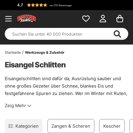
.7
von 2737 Bewertungen
Startseite
Werkzeuge & Zubehör
Eisangel Schlitten
Eisangelschlitten sind dafür da, Ausrüstung sauber und
ohne großes Gezeter über Schnee, blankes Eis und
festgefahrene Spuren zu ziehen. Wer im Winter mit Ruten,
Ködern, Eisschaufel, Bohrer und ein paar Extras
Zeig Mehr
unterwegs ist, merkt schnell: Ein guter Schlitten spart
Wege, schont den Rücken und hält alles halbwegs
geordnet. Genau dann spielt so ein Teil seine Stärken aus.
Kategorien
Zangen & Scheren
Kescher
Nicht spektakulär. Einfach nützlich.