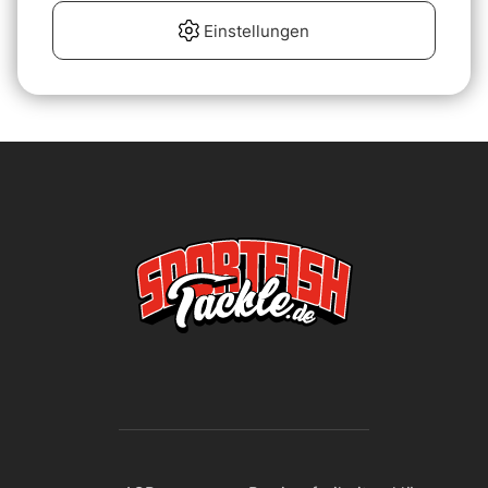
Rod Holder Set
250 mm
Einstellungen
€99
€41.90