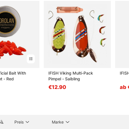
kategorie Kunstköder
gen zu Pimpelködern
 Pimpelköder?
ktionieren helle oder UV-aktive Modelle?
icial Bait With
IFISH Viking Multi-Pack
IFIS
t - Red
Pimpel - Saibling
0
€12.90
ab 
er Vorteil von Duftstoffen oder aromatisierten Ködern?
öderarten sind beim Eisangeln besonders beliebt?
Preis
Marke