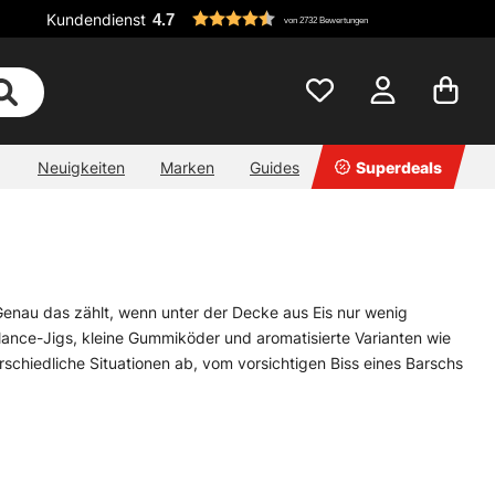
Kundendienst
4.7
von 2732 Bewertungen
Neuigkeiten
Marken
Guides
Superdeals
Genau das zählt, wenn unter der Decke aus Eis nur wenig
ance-Jigs, kleine Gummiköder und aromatisierte Varianten wie
hiedliche Situationen ab, vom vorsichtigen Biss eines Barschs
 den entscheidenden Reiz setzen. Auch Köder mit Vibrationen
 nicht sauber nachjagen. Oft bringt die Mischung aus natürlichem
Dreh, der den Tag rettet. Fürs Eisangeln lohnt sich deshalb eine