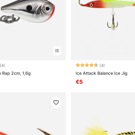
4.3 von 5 Sternen
Bewertung:
4.5 von 5 Ster
(4)
(4)
o Rap 2cm, 1,6g
Ice Attack Balance Ice Jig
€5