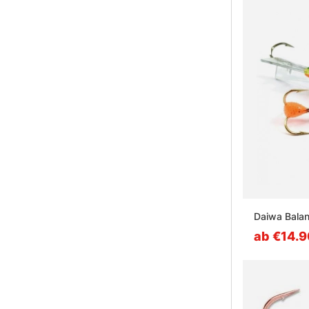
Daiwa Bala
ab €14.9