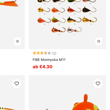
nen
Bewertung:
3.5 von 5 Sternen
(2)
FIBE Mormyska M11
ab €4.30