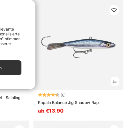
elevante
onalisierte
en" stimmen
nserer
n
Bewertung:
4.8 von 5 Sternen
(6)
 - Saibling
Rapala Balance Jig Shadow Rap
ab €13.90