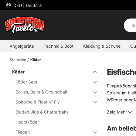
 DEU 
| Deutsch
Angelgeräte
Technik & Boot
Kleidung & Schuhe
Ou
Startseite
Köder
Eisfisch
Köder
Köder Sets
Pimpelköder si
Boilies, Baits & Groundbait
Spielraum blei
Würmer oder M
Sbirolino & Float N' Fly
bis zum zögerl
Bladed Jigs & Chatterbaits
Zeig Mehr
Helle Farben u
oder Duftstoff
Hechtköder
Am belieb
und künstliche
Fliegen
kleine Auswahl