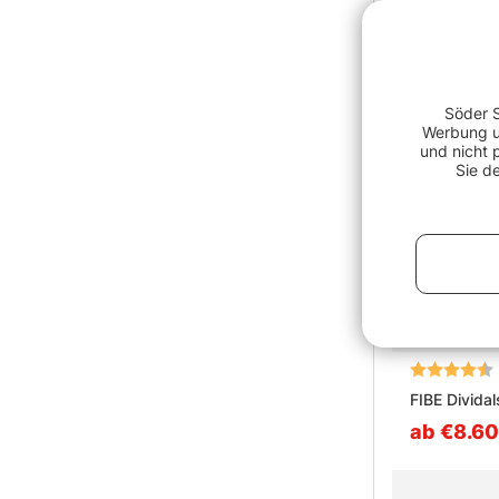
Söder S
Werbung un
und nicht 
Sie d
Bewertung:
FIBE Divida
ab €8.60