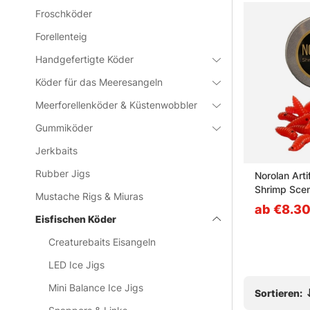
Froschköder
» Zur Haupt
Forellenteig
Handgefertigte Köder
Häufige Fra
Köder für das Meeresangeln
Meerforellenköder & Küstenwobbler
Was sind
Gummiköder
Jerkbaits
Wann fun
Rubber Jigs
p WH
Nils Master Balance Jig
Norolan Artif
Shrimp Scen
Mustache Rigs & Miuras
ab €15.90
ab €8.3
Was ist d
Eisfischen Köder
Creaturebaits Eisangeln
Welche K
LED Ice Jigs
Mini Balance Ice Jigs
Sortieren: