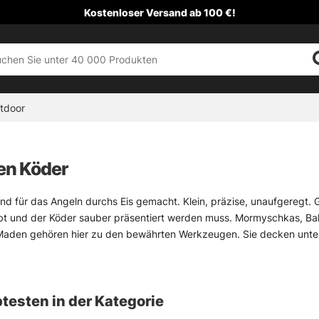
Kostenloser Versand ab 100 €!
tdoor
en Köder
nd für das Angeln durchs Eis gemacht. Klein, präzise, unaufgeregt. 
bt und der Köder sauber präsentiert werden muss. Mormyschkas, Bal
aden gehören hier zu den bewährten Werkzeugen. Sie decken untersc
ichen Einsaugen von Weißfisch.
nd UV-aktive Modelle können in trübem Wasser oder bei wenig Licht
en haben ihren Platz, vor allem wenn die Fische launisch stehen und
testen in der Kategorie
m Köder mehr Ruhe ins System. Klingt simpel, ist aber oft genau der 
, statt nur auf einen einzigen Typ zu setzen.