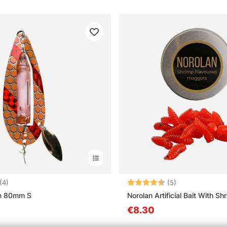
3.5 von 5 Sternen
Bewertung:
4.8 von 5 Ster
(4)
(5)
ön 80mm S
Norolan Artificial Bait With S
€8.30