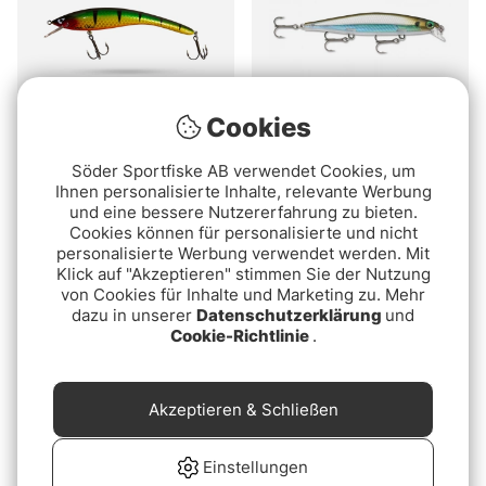
Cookies
Bewertung:
5.0 von 5 Sternen
Bewertung:
4.5 von 5 Ste
(4)
(49)
Söder Sportfiske AB verwendet Cookies, um
Turus Ukko Pro Wobbler
Rapala Shadow Rap
Ihnen personalisierte Inhalte, relevante Werbung
und eine bessere Nutzererfahrung zu bieten.
20cm, 56g
ab €9.90
Cookies können für personalisierte und nicht
€25.90
personalisierte Werbung verwendet werden. Mit
Klick auf "Akzeptieren" stimmen Sie der Nutzung
von Cookies für Inhalte und Marketing zu. Mehr
dazu in unserer
Datenschutzerklärung
und
Cookie-Richtlinie
.
Akzeptieren & Schließen
Einstellungen