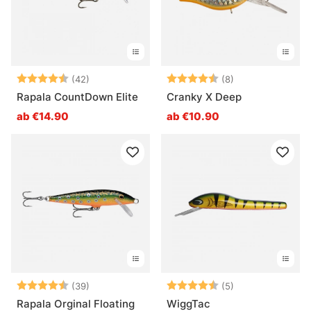
Bewertung:
4.7 von 5 Sternen
Bewertung:
4.9 von 5 Ster
(42)
(8)
Rapala CountDown Elite
Cranky X Deep
ab €14.90
ab €10.90
Bewertung:
4.9 von 5 Sternen
Bewertung:
4.4 von 5 Ster
(39)
(5)
Rapala Orginal Floating
WiggTac