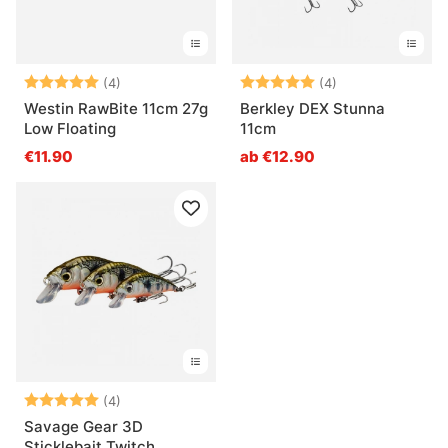
Bewertung:
5.0 von 5 Sternen
Bewertung:
5.0 von 5 Ster
(4)
(4)
Westin RawBite 11cm 27g
Berkley DEX Stunna
Low Floating
11cm
€11.90
ab €12.90
Bewertung:
5.0 von 5 Sternen
(4)
Savage Gear 3D
Sticklebait Twitch