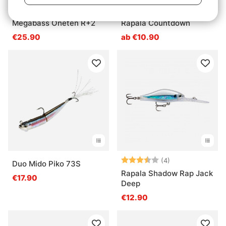
Bewertung:
5.0 von 5 Sternen
Bewertung:
4.5 von 5 Ster
(7)
(11)
Megabass Oneten R+2
Rapala Countdown
€25.90
ab €10.90
Bewertung:
3.3 von 5 Ster
(4)
Duo Mido Piko 73S
Rapala Shadow Rap Jack
€17.90
Deep
€12.90