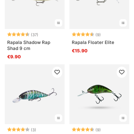
Bewertung:
4.4 von 5 Sternen
Bewertung:
4.3 von 5 Ster
(37)
(9)
Rapala Shadow Rap
Rapala Floater Elite
Shad 9 cm
€15.90
€9.90
Bewertung:
4.0 von 5 Sternen
Bewertung:
4.4 von 5 Ster
(3)
(9)