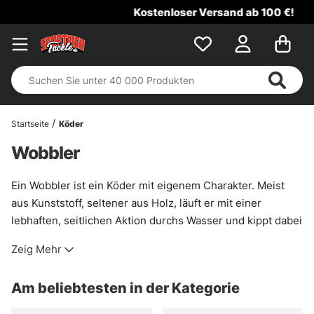
Kostenloser Versand ab 100 €!
Startseite
Köder
Wobbler
Ein Wobbler ist ein Köder mit eigenem Charakter. Meist
aus Kunststoff, seltener aus Holz, läuft er mit einer
lebhaften, seitlichen Aktion durchs Wasser und kippt dabei
leicht nach unten. Genau diese unruhige Bewegung macht
Zeig Mehr
ihn so nützlich, wenn Räuber auf Beute mit Druck und Reiz
reagieren. Je nach Modell sinkt er, schwebt oder
Am beliebtesten in der Kategorie
schwimmt. Das ist praktisch, weil sich die Tiefe so sauber
anpassen lässt – an Kanten, über Kraut oder knapp über