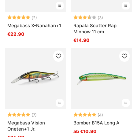
Bewertung:
5.0 von 5 Sternen
Bewertung:
3.3 von 5 Ster
(2)
(3)
Megabass X-Nanahan+1
Rapala Scatter Rap
Minnow 11 cm
€22.90
€14.90
Bewertung:
5.0 von 5 Sternen
Bewertung:
5.0 von 5 Ster
(7)
(4)
Megabass Vision
Bomber B15A Long A
Oneten+1 Jr.
ab €10.90