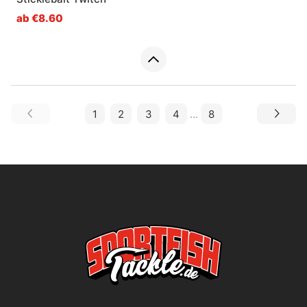
ab €8.60
1
2
3
4
...
8