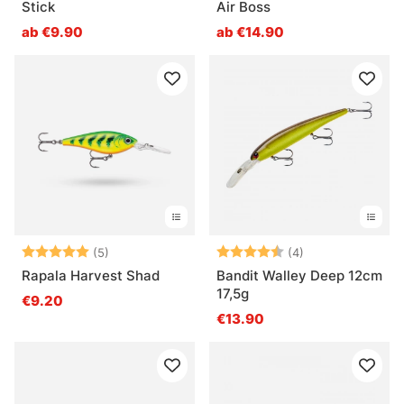
Stick
Air Boss
ab €9.90
ab €14.90
Bewertung:
5.0 von 5 Sternen
Bewertung:
4.3 von 5 Ster
(5)
(4)
Rapala Harvest Shad
Bandit Walley Deep 12cm
17,5g
€9.20
€13.90