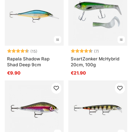
Bewertung:
4.5 von 5 Sternen
Bewertung:
4.9 von 5 Stern
(15)
(7)
Rapala Shadow Rap
SvartZonker McHybrid
Shad Deep 9cm
20cm, 100g
€9.90
€21.90