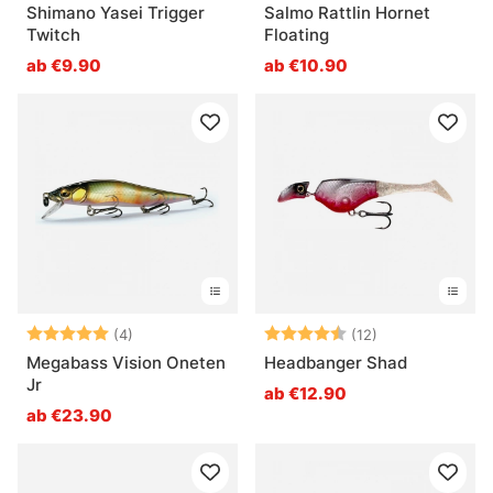
Shimano Yasei Trigger
Salmo Rattlin Hornet
Twitch
Floating
ab €9.90
ab €10.90
Bewertung:
5.0 von 5 Sternen
Bewertung:
4.4 von 5 Ster
(4)
(12)
Megabass Vision Oneten
Headbanger Shad
Jr
ab €12.90
ab €23.90