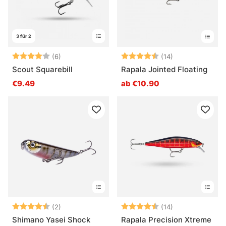
3 für 2
Bewertung:
4.0 von 5 Sternen
Bewertung:
4.6 von 5 Ster
(6)
(14)
Scout Squarebill
Rapala Jointed Floating
€9.49
ab €10.90
Bewertung:
4.5 von 5 Sternen
Bewertung:
4.5 von 5 Ster
(2)
(14)
Shimano Yasei Shock
Rapala Precision Xtreme