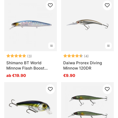
Bewertung:
5.0 von 5 Sternen
Bewertung:
4.5 von 5 Ster
(3)
(4)
Shimano BT World
Daiwa Prorex Diving
Minnow Flash Boost
Minnow 120DR
115mm 17g
ab €19.90
€9.90