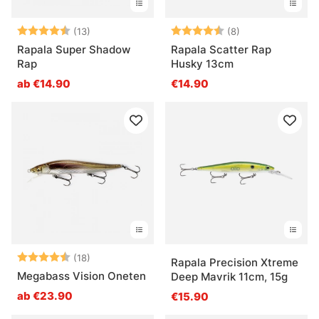
Bewertung:
4.8 von 5 Sternen
Bewertung:
4.4 von 5 Ster
(13)
(8)
Rapala Super Shadow
Rapala Scatter Rap
Rap
Husky 13cm
ab €14.90
€14.90
Bewertung:
4.6 von 5 Sternen
(18)
Rapala Precision Xtreme
Megabass Vision Oneten
Deep Mavrik 11cm, 15g
ab €23.90
€15.90