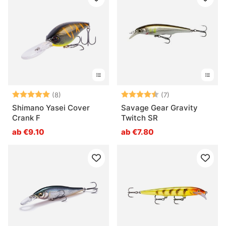
Bewertung:
5.0 von 5 Sternen
Bewertung:
4.6 von 5 Stern
(8)
(7)
Shimano Yasei Cover
Savage Gear Gravity
Crank F
Twitch SR
ab €9.10
ab €7.80