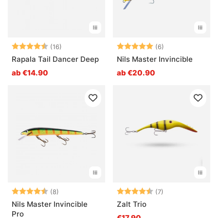
Bewertung:
4.4 von 5 Sternen
Bewertung:
5.0 von 5 Ster
(16)
(6)
Rapala Tail Dancer Deep
Nils Master Invincible
ab €14.90
ab €20.90
Bewertung:
4.9 von 5 Sternen
Bewertung:
4.9 von 5 Stern
(8)
(7)
Nils Master Invincible
Zalt Trio
Pro
€17.90