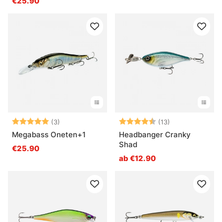
€25.90
Bewertung:
5.0 von 5 Sternen
Bewertung:
4.4 von 5 Ster
(3)
(13)
Megabass Oneten+1
Headbanger Cranky
Shad
€25.90
ab €12.90