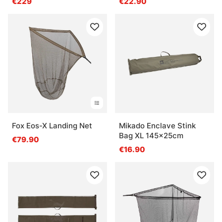
€229
€22.90
Fox Eos-X Landing Net
Mikado Enclave Stink
Bag XL 145x25cm
€79.90
€16.90