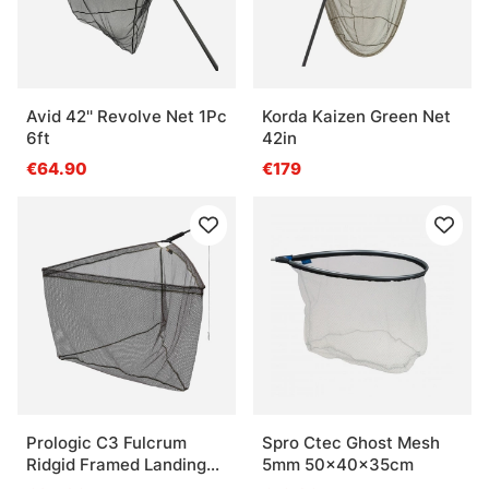
Avid 42'' Revolve Net 1Pc
Korda Kaizen Green Net
6ft
42in
€64.90
€179
Prologic C3 Fulcrum
Spro Ctec Ghost Mesh
Ridgid Framed Landing
5mm 50x40x35cm
Net 42''