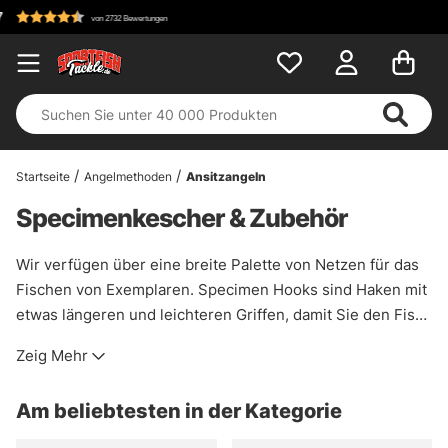
Kostenloser Versand ab 100 
Startseite
Angelmethoden
Ansitzangeln
Specimenkescher & Zubehör
Wir verfügen über eine breite Palette von Netzen für das
Fischen von Exemplaren. Specimen Hooks sind Haken mit
etwas längeren und leichteren Griffen, damit Sie den Fisch
leicht haken können, und einem schonenden, knotenlosen
Zeig Mehr
Netz, um die empfindliche Schleimschicht des Fisches
nicht zu beschädigen. Lose Netze und Griffe oder fertige
Am beliebtesten in der Kategorie
Netze von verschiedenen bekannten Marken wie Drennan,
Fox, Sensas, Prologic und Korum.