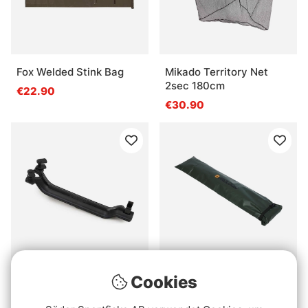
Fox Welded Stink Bag
Mikado Territory Net
2sec 180cm
€22.90
€30.90
Fox Carpmaster Net Safe
Prologic Waterproof
Cookies
Retainer And Net Stink
€29.90
Bag