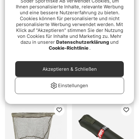
Söder Sportfiske AB verwendet Cookies, um
€37.90
Ihnen personalisierte Inhalte, relevante Werbung
und eine bessere Nutzererfahrung zu bieten.
Cookies können für personalisierte und nicht
personalisierte Werbung verwendet werden. Mit
Klick auf "Akzeptieren" stimmen Sie der Nutzung
von Cookies für Inhalte und Marketing zu. Mehr
dazu in unserer
Datenschutzerklärung
und
Cookie-Richtlinie
.
Akzeptieren & Schließen
Nash Air Force F20
Prologic C2 Element SC
Landing Net
Landing Net and Float
Einstellungen
42'' 2pcs
€159
€84.90