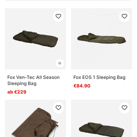
Was ist ein Kissen für unterwegs?
Welcher Schlafsack passt für Sommernächte?
Wann lohnt sich ein wärmerer Schlafsack?
Fox Ven-Tec All Season
Fox EOS 1 Sleeping Bag
Sleeping Bag
€84.90
ab €229