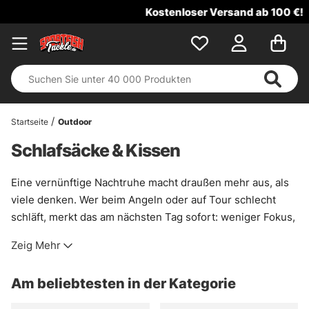
Kostenloser Versand ab 100 €!
Startseite
Outdoor
Schlafsäcke & Kissen
Eine vernünftige Nachtruhe macht draußen mehr aus, als
viele denken. Wer beim Angeln oder auf Tour schlecht
schläft, merkt das am nächsten Tag sofort: weniger Fokus,
mehr Frust, schneller frierende Hände. Darum lohnt sich
Zeig Mehr
bei Schlafsäcken und Kissen kein halber Kompromiss. Ein
leichter Schlafsack für milde Sommernächte am Wasser.
Am beliebtesten in der Kategorie
Oder ein etwas kräftigeres Modell, wenn der Herbst schon
mit feuchter Kälte an der Zeltwand kratzt. Beides hat