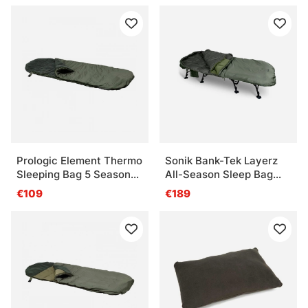
Prologic Element Thermo
Sonik Bank-Tek Layerz
Sleeping Bag 5 Season
All-Season Sleep Bag
215x90cm
Wide
€109
€189