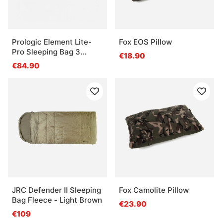
Prologic Element Lite-
Fox EOS Pillow
Pro Sleeping Bag 3
€18.90
Season 215x90cm
€84.90
JRC Defender II Sleeping
Fox Camolite Pillow
Bag Fleece - Light Brown
€23.90
€109