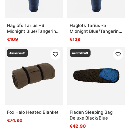
Haglöfs Tarius +6
Haglöfs Tarius -5
Midnight Blue/Tangerine
Midnight Blue/Tangerine
- 190cm
- 190cm
€109
€139
Ausverkauft
Ausverkauft
Fox Halo Heated Blanket
Fladen Sleeping Bag
Deluxe Black/Blue
€74.90
€42.90