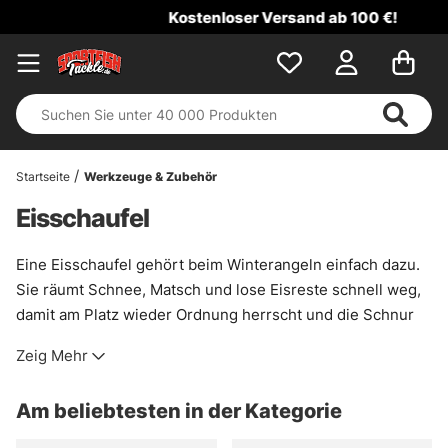
Kostenloser Versand ab 100 €!
Startseite
Werkzeuge & Zubehör
Eisschaufel
Eine Eisschaufel gehört beim Winterangeln einfach dazu.
Sie räumt Schnee, Matsch und lose Eisreste schnell weg,
damit am Platz wieder Ordnung herrscht und die Schnur
sauber läuft. Gerade an zugeschneiten Ufern oder auf
Zeig Mehr
zugewachsenen Eisflächen macht das einen spürbaren
Unterschied. Weniger Gefummel, mehr Ruhe am Loch.
Am beliebtesten in der Kategorie
Die robuste, scharf ausgeführte Kante greift ordentlich zu
und arbeitet zügig, auch wenn sich festgetretener Schnee