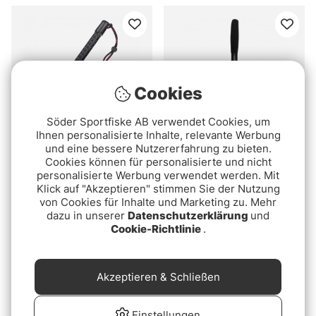
Cookies
Söder Sportfiske AB verwendet Cookies, um
Ihnen personalisierte Inhalte, relevante Werbung
und eine bessere Nutzererfahrung zu bieten.
Cookies können für personalisierte und nicht
Rapala Ice Scoop Mini
Ice Scoop Finlandia
personalisierte Werbung verwendet werden. Mit
Mega
110mm
Klick auf "Akzeptieren" stimmen Sie der Nutzung
€7.80
€5.10
von Cookies für Inhalte und Marketing zu. Mehr
dazu in unserer
Datenschutzerklärung
und
Cookie-Richtlinie
.
Akzeptieren & Schließen
Einstellungen