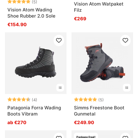
Bewertung:
5.0 von 5 Sternen
(5)
Vision Atom Watpaket
Vision Atom Wading
Filz
Shoe Rubber 2.0 Sole
€269
€154.90
Bewertung:
4.8 von 5 Sternen
Bewertung:
5.0 von 5 Ster
(4)
(5)
Patagonia Forra Wading
Simms Freestone Boot
Boots Vibram
Gunmetal
ab €270
€249.90
Package Deal!