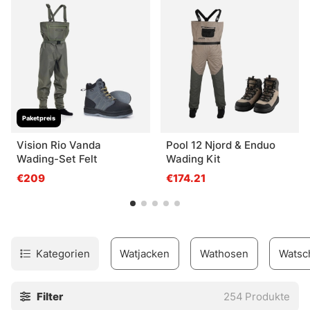
vertrauen können!
Sind Sie sich nicht sicher, welche Größe Sie wählen
sollten oder was der Unterschied zwischen Filz- und
Gummisohle bedeutet? Kontaktieren Sie unseren
Kundenservice oder kommen Sie in den Laden und Sie
erhalten alle Hilfe, die Sie brauchen!
Paketpreis
Vision Rio Vanda
Pool 12 Njord & Enduo
Wading-Set Felt
Wading Kit
€209
€174.21
Kategorien
Watjacken
Wathosen
Watsc
Filter
254
Produkte