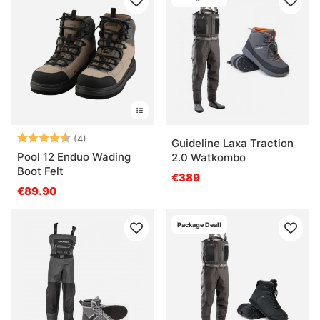
Bewertung:
4.8 von 5 Sternen
(4)
Guideline Laxa Traction
Pool 12 Enduo Wading
2.0 Watkombo
Boot Felt
€389
€89.90
Package Deal!