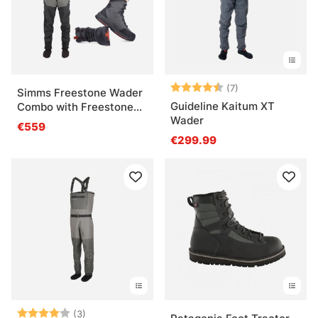
Bewertung:
4.4 von 5 Ster
(7)
Simms Freestone Wader
Guideline Kaitum XT
Combo with Freestone
Wader
Boots - Smoke
€559
€299.99
Bewertung:
4.0 von 5 Sternen
(3)