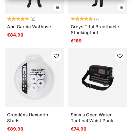
Bewertung:
5.0 von 5 Sternen
Bewertung:
5.0 von 5 Stern
(6)
(7)
Abu Garcia Wathose
Greys Tital Breathable
Stockingfoot
€84.90
€189
Grundéns Hexagrip
Simms Open Water
Studs
Tactical Waist Pack
Black
€89.90
€74.90