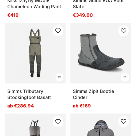
Miss Mayfly MOXIE
Simms Guide BOA Boot
Chameleon Wading Pant
Slate
€419
€349.90
Simms Tributary
Simms Zipit Bootie
Stockingfoot Basalt
Cinder
ab €286.94
ab €169