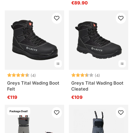
Sole
Rock Green
€89.90
Bewertung:
4.5 von 5 Sternen
Bewertung:
3.3 von 5 Ster
(4)
(4)
Greys Tital Wading Boot
Greys Tital Wading Boot
Felt
Cleated
€119
€109
Package Deal!