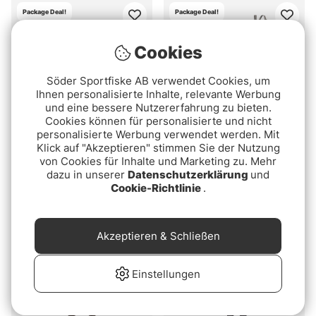
Package Deal!
Package Deal!
Cookies
Söder Sportfiske AB verwendet Cookies, um
Ihnen personalisierte Inhalte, relevante Werbung
und eine bessere Nutzererfahrung zu bieten.
Cookies können für personalisierte und nicht
personalisierte Werbung verwendet werden. Mit
Klick auf "Akzeptieren" stimmen Sie der Nutzung
Kinetic X5 ST Wading
Vision Koski Grey & Koski
von Cookies für Inhalte und Marketing zu. Mehr
Combo
Green 2.0 Gummi Wading
dazu in unserer
Datenschutzerklärung
und
Set
Cookie-Richtlinie
.
€269
€359
Akzeptieren & Schließen
Einstellungen