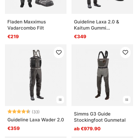
Fladen Maxximus
Guideline Laxa 2.0 &
Vadarcombo Filt
Kaitum Gummi
Vadarpaket
€219
€349
Bewertung:
4.6 von 5 Sternen
(33)
Simms G3 Guide
Guideline Laxa Wader 2.0
Stockingfoot Gunmetal
€359
ab €979.90