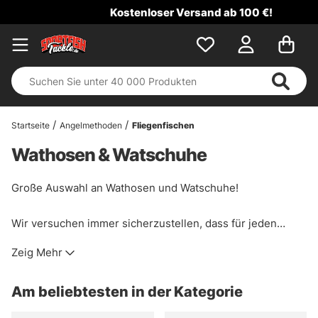
Kostenloser Versand ab 100 €!
Startseite
Angelmethoden
Fliegenfischen
Wathosen & Watschuhe
Große Auswahl an Wathosen und Watschuhe!
Wir versuchen immer sicherzustellen, dass für jeden
etwas dabei ist. Wir haben daher eine große Auswahl an
Zeig Mehr
Wathosen und Watschuhe von bekannten Marken wie
Simms, Patagonia, Guideline, Orvis, Korkers, A. Jensen,
Am beliebtesten in der Kategorie
Vision und vielen mehr. Wir arbeiten mit Marken, die wir
selbst mögen, eine gute Qualität haben und denen Sie