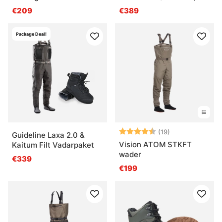
€209
€389
Package Deal!
Bewertung:
4.6 von 5 Ster
(19)
Guideline Laxa 2.0 &
Vision ATOM STKFT
Kaitum Filt Vadarpaket
wader
€339
€199