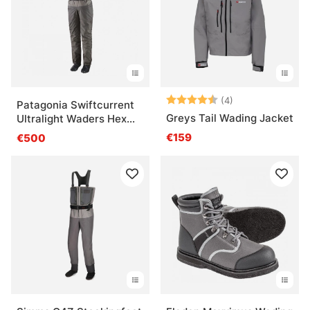
Bewertung:
4.5 von 5 Ster
(4)
Patagonia Swiftcurrent
Greys Tail Wading Jacket
Ultralight Waders Hex
Grey
€159
€500