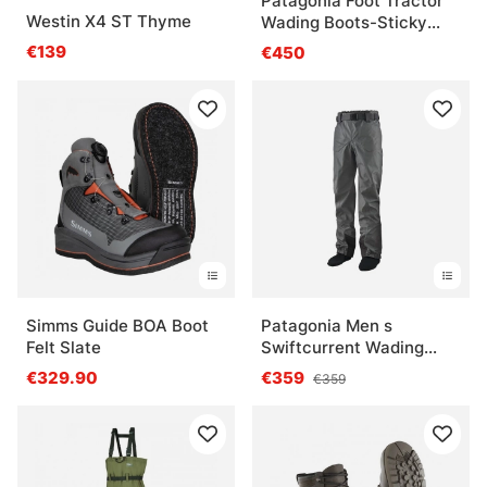
Patagonia Foot Tractor
Westin X4 ST Thyme
Wading Boots-Sticky
Rubber Forge Grey
€139
€450
Simms Guide BOA Boot
Patagonia Men s
Felt Slate
Swiftcurrent Wading
Pants
€329.90
€359
€359