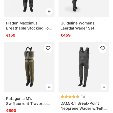
Fladen Maxximus
Guideline Womens
Breathable Stocking Foot
Laerdal Wader Set
Waders
€159
€459
Bewertung:
4.3 von 5 Ster
(3)
Patagonia M's
DAM/R.T Break-Point
Swiftcurrent Traverse
Neoprene Wader w/Felt
Zip Front Waders River
€590