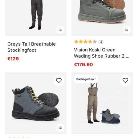
Bewertung:
4.0 von 5 Ster
(4)
Greys Tail Breathable
Vision Koski Green
Stockingfoot
Wading Shoe Rubber 2.0
€129
Sole
€179.90
Package Deal!