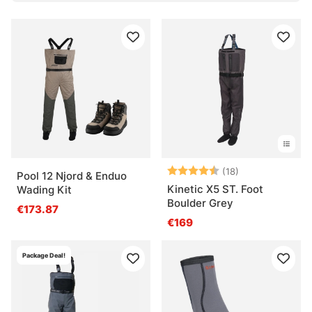
Bewertung:
4.6 von 5 Ster
(18)
Pool 12 Njord & Enduo
Kinetic X5 ST. Foot
Wading Kit
Boulder Grey
€173.87
€169
Package Deal!