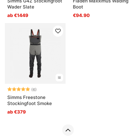
Simms G4Z Stockingfoot
Fladen Maxximus Wading
Wader Slate
Boot
ab €1449
€94.90
Bewertung:
5.0 von 5 Sternen
(6)
Simms Freestone
Stockingfoot Smoke
ab €379