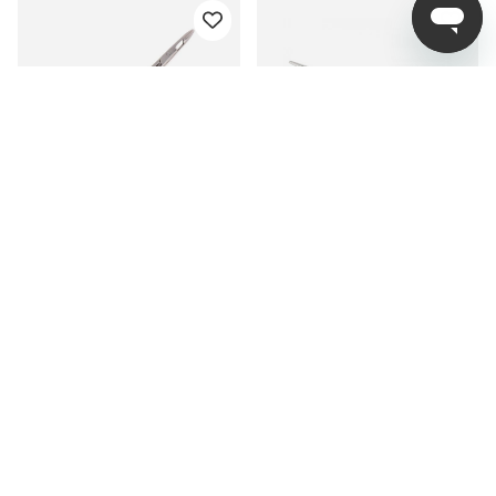
Guideline Carabin
Guideline Pike Forceps
Forceps 6.5
€33.99
€31.99