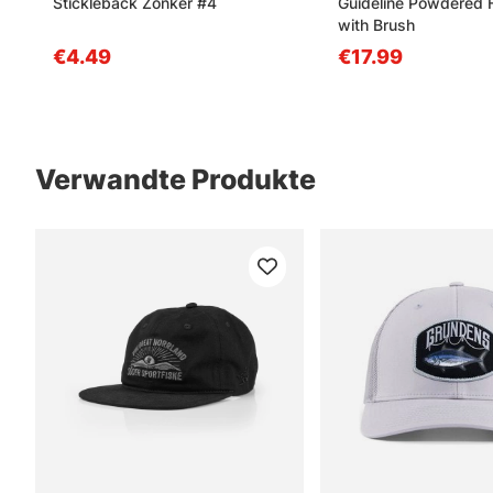
Stickleback Zonker #4
Guideline Powdered F
with Brush
€4.49
€17.99
Verwandte Produkte