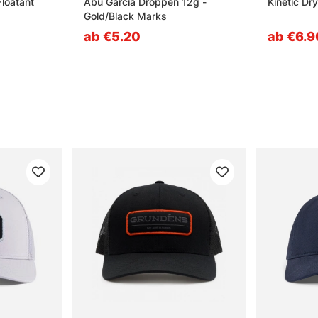
loatant
Abu Garcia Droppen 12g -
Kinetic Dry
Gold/Black Marks
ab €5.20
ab €6.9