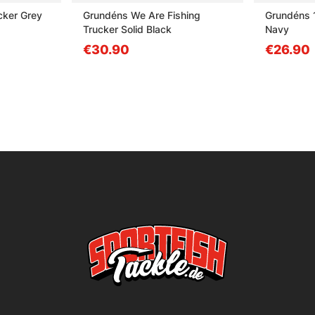
cker Grey
Grundéns We Are Fishing
Grundéns 
Trucker Solid Black
Navy
€30.90
€26.90