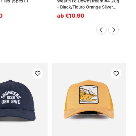
 Flies (5pcs) 1
Westin Fc Downstream #4 20g
- Black/Flouro Orange Silver
Blade
0
ab €10.90