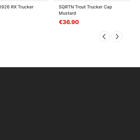
1926 RX Trucker
SQRTN Trout Trucker Cap
Mustard
€36.90