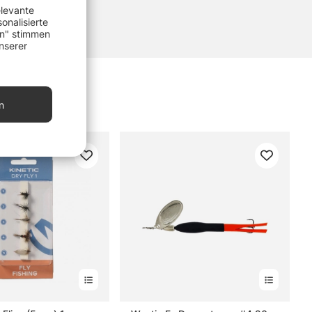
elevante
onalisierte
en" stimmen
nserer
n