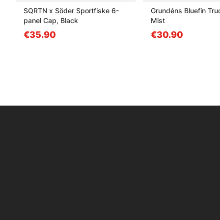
SQRTN x Söder Sportfiske 6-
Grundéns Bluefin Tru
panel Cap, Black
Mist
€35.90
€30.90