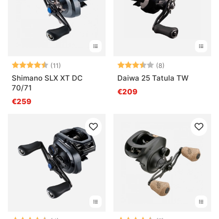
Bewertung:
4.5 von 5 Sternen
Bewertung:
3.6 von 5 Ster
(11)
(8)
Shimano SLX XT DC
Daiwa 25 Tatula TW
70/71
€209
€259