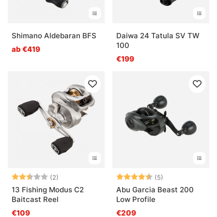
Shimano Aldebaran BFS
Daiwa 24 Tatula SV TW
100
ab €419
€199
Bewertung:
2.5 von 5 Sternen
Bewertung:
4.8 von 5 Ster
(2)
(5)
13 Fishing Modus C2
Abu Garcia Beast 200
Baitcast Reel
Low Profile
€109
€209