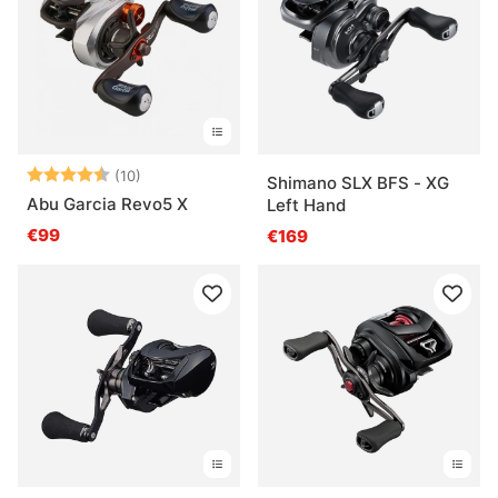
Bewertung:
4.5 von 5 Sternen
(10)
Shimano SLX BFS - XG
Abu Garcia Revo5 X
Left Hand
€99
€169