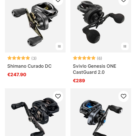
Bewertung:
5.0 von 5 Sternen
Bewertung:
5.0 von 5 Ster
(3)
(6)
Shimano Curado DC
Svivlo Genesis ONE
CastGuard 2.0
€247.90
€289