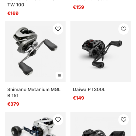
TW 100
€159
€169
Shimano Metanium MGL
Daiwa PT300L
B 151
€149
€379