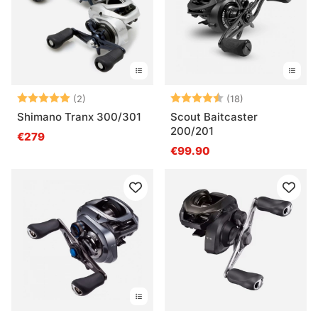
Bewertung:
5.0 von 5 Sternen
Bewertung:
4.4 von 5 Ster
(2)
(18)
Shimano Tranx 300/301
Scout Baitcaster
200/201
€279
€99.90