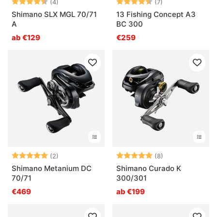
Bewertung:
4.5 von 5 Sternen
Bewertung:
4.9 von 5 Stern
(4)
(7)
Shimano SLX MGL 70/71
13 Fishing Concept A3
A
BC 300
ab €129
€259
Bewertung:
5.0 von 5 Sternen
Bewertung:
5.0 von 5 Ster
(2)
(8)
Shimano Metanium DC
Shimano Curado K
70/71
300/301
€469
ab €199