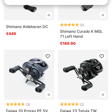
Bewertung:
5.0 von 5 Ster
(2)
Shimano Aldebaran DC
Shimano Curado K MGL
€449
71 Left Hand
€189.90
Bewertung:
5.0 von 5 Sternen
Bewertung:
5.0 von 5 Ster
(3)
(2)
Daiwa 20 Prorex PE SV
Daiwa 23 Tatula TW