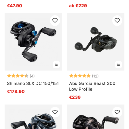
€47.90
ab €229
Bewertung:
4.8 von 5 Sternen
Bewertung:
5.0 von 5 Ster
(4)
(12)
Shimano SLX DC 150/151
Abu Garcia Beast 300
Low Profile
€178.90
€239