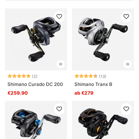
Bewertung:
5.0 von 5 Sternen
Bewertung:
4.9 von 5 Ster
(2)
(13)
Shimano Curado DC 200
Shimano Tranx B
€259.90
ab €279