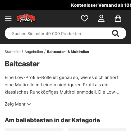
Kostenloser Versand ab 100 €!
Startseite
Angelrollen
Baitcaster- & Multirollen
Baitcaster
Eine Low-Profile-Rolle ist genau so, wie es sich anhört,
eine Multirolle mit einem niedrigeren Profil als ein
klassisches Rundköpfiges
Multirollenmodell
. Die Low-
Profile Modelle wurden hauptsächlich entwickelt, um das
Zeig Mehr
Gewicht zu reduzieren. Gleichzeitig eignet sich eine Low-
Profile Rolle auch hervorragend für diejenigen, die etwas
Am beliebtesten in der Kategorie
kleinere Hände haben.