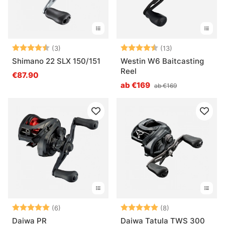
Bewertung:
4.7 von 5 Sternen
Bewertung:
4.8 von 5 Ster
(3)
(13)
Shimano 22 SLX 150/151
Westin W6 Baitcasting
Reel
€87.90
ab €169
ab €169
Bewertung:
5.0 von 5 Sternen
Bewertung:
5.0 von 5 Ster
(6)
(8)
Daiwa PR
Daiwa Tatula TWS 300