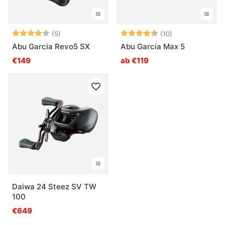
Bewertung:
4.0 von 5 Sternen
Bewertung:
4.6 von 5 Ster
(5)
(10)
Abu Garcia Revo5 SX
Abu Garcia Max 5
€149
ab €119
Daiwa 24 Steez SV TW
100
€649