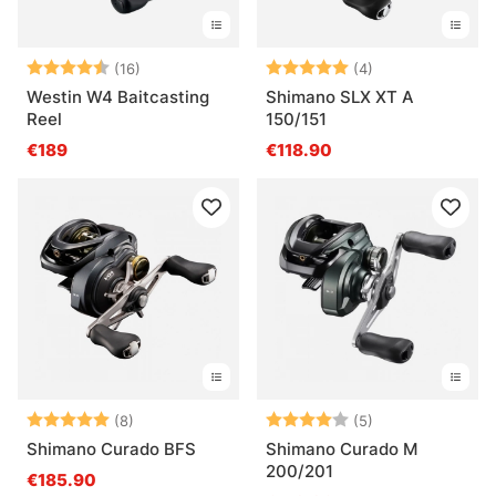
Bewertung:
4.2 von 5 Sternen
Bewertung:
5.0 von 5 Ster
(16)
(4)
Westin W4 Baitcasting
Shimano SLX XT A
Reel
150/151
€189
€118.90
Bewertung:
5.0 von 5 Sternen
Bewertung:
4.0 von 5 Ster
(8)
(5)
Shimano Curado BFS
Shimano Curado M
200/201
€185.90