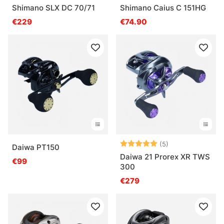
Shimano SLX DC 70/71
Shimano Caius C 151HG
€229
€74.90
Bewertung:
5.0 von 5 Ster
(5)
Daiwa PT150
Daiwa 21 Prorex XR TWS
€99
300
€279