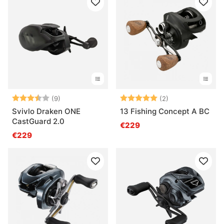
Bewertung:
3.4 von 5 Sternen
Bewertung:
5.0 von 5 Ster
(9)
(2)
Svivlo Draken ONE
13 Fishing Concept A BC
CastGuard 2.0
€229
€229