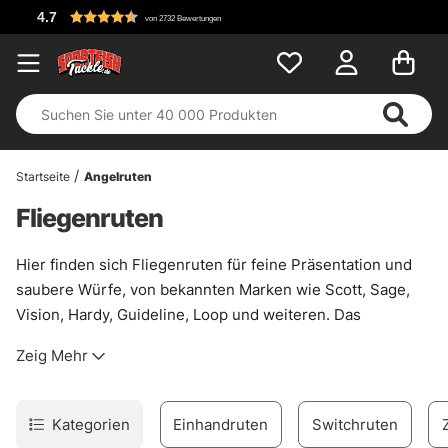
Ko
von 2732 Bewertungen
Startseite
Angelruten
Fliegenruten
Hier finden sich Fliegenruten für feine Präsentation und
saubere Würfe, von bekannten Marken wie Scott, Sage,
Vision, Hardy, Guideline, Loop und weiteren. Das
Sortiment deckt verschiedene Preisklassen ab, also
Zeig Mehr
sowohl Ruten für den Einstieg als auch Modelle für
anspruchsvolle Einsätze am Wasser. Kurz gesagt: solide
Auswahl, kein unnötiger Zierrat.
Kategorien
Einhandruten
Switchruten
Je nach Gewässer und Fischart lohnt sich ein anderer