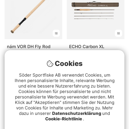
Was ist der Unterschied zwischen einer Einhand-
und einer Zweihandrute?
Was ist beim Kauf einer Fliegenrute wichtig?
nám VOR DH Fly Rod
ECHO Carbon XL
Singlehand Flyrod
Was ist eine passende Fliegenrute für Anfänger?
ab €670
€309
Cookies
Söder Sportfiske AB verwendet Cookies, um
Ausverkauft
Ihnen personalisierte Inhalte, relevante Werbung
und eine bessere Nutzererfahrung zu bieten.
Cookies können für personalisierte und nicht
personalisierte Werbung verwendet werden. Mit
Klick auf "Akzeptieren" stimmen Sie der Nutzung
von Cookies für Inhalte und Marketing zu. Mehr
dazu in unserer
Datenschutzerklärung
und
Cookie-Richtlinie
.