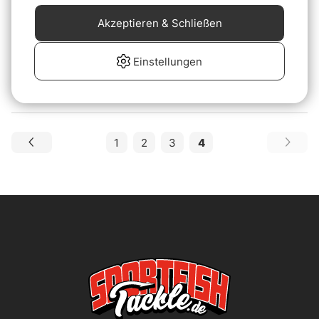
nám REN+ Guide 1288 -
Akzeptieren & Schließen
#12 8'8''
€990
Einstellungen
1
2
3
4