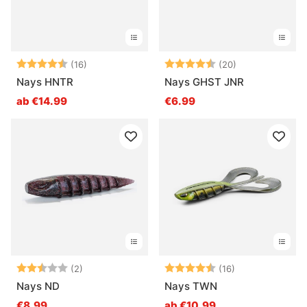
Bewertung:
4.6 von 5 Sternen
Bewertung:
4.8 von 5 Ste
(16)
(20)
Nays HNTR
Nays GHST JNR
ab €14.99
€6.99
Bewertung:
2.5 von 5 Sternen
Bewertung:
4.4 von 5 Ster
(2)
(16)
Nays ND
Nays TWN
€8.99
ab €10.99