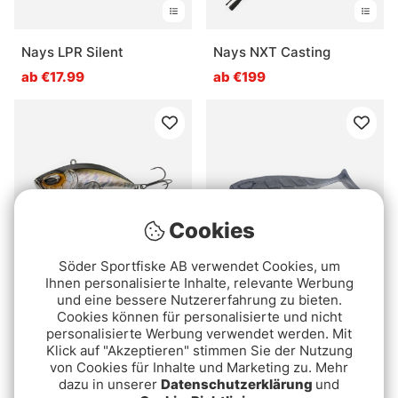
Nays LPR Silent
Nays NXT Casting
ab €17.99
ab €199
Cookies
Söder Sportfiske AB verwendet Cookies, um
Ihnen personalisierte Inhalte, relevante Werbung
Bewertung:
5.0 von 5 Sternen
Bewertung:
4.7 von 5 Ste
(4)
(22)
und eine bessere Nutzererfahrung zu bieten.
Nays LPR
Cookies können für personalisierte und nicht
Nays PRDTR 2.0
personalisierte Werbung verwendet werden. Mit
ab €17.99
€7.99
Klick auf "Akzeptieren" stimmen Sie der Nutzung
von Cookies für Inhalte und Marketing zu. Mehr
dazu in unserer
Datenschutzerklärung
und