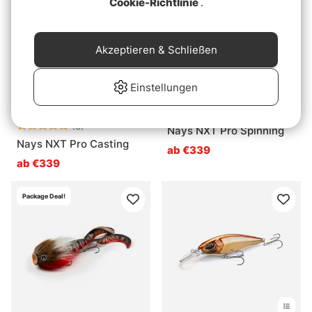
Cookie-Richtlinie
.
Akzeptieren & Schließen
Einstellungen
Bewertung:
5.0 von 5 Sternen
(3)
Nays NXT Pro Spinning
Nays NXT Pro Casting
ab €339
ab €339
Package Deal!