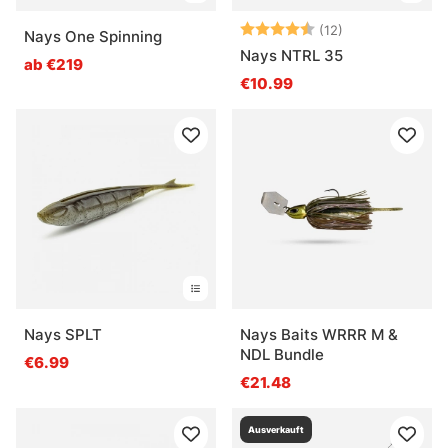
Bewertung:
4.6 von 5 Ster
(12)
Nays One Spinning
Nays NTRL 35
ab €219
€10.99
Nays SPLT
Nays Baits WRRR M &
NDL Bundle
€6.99
€21.48
Ausverkauft