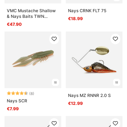
VMC Mustache Shallow
Nays CRNK FLT 75
& Nays Baits TWN
€18.99
Bundle
€47.90
Bewertung:
4.9 von 5 Sternen
(8)
Nays MZ RNNR 2.0 S
Nays SCR
€12.99
€7.99