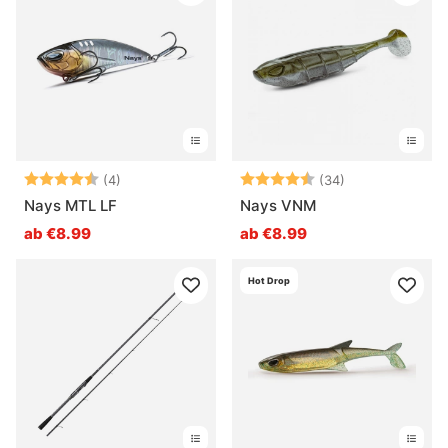
Bewertung:
4.8 von 5 Sternen
Bewertung:
4.7 von 5 Ste
(4)
(34)
Nays MTL LF
Nays VNM
ab €8.99
ab €8.99
Hot Drop