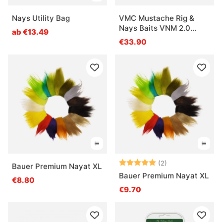
Nays Utility Bag
VMC Mustache Rig &
Nays Baits VNM 2.0
ab €13.49
Bundle
€33.90
Bewertung:
5.0 von 5 Ster
(2)
Bauer Premium Nayat XL
Bauer Premium Nayat XL
€8.80
€9.70