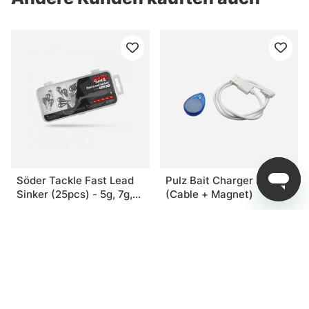
Söder Tackle Fast Lead
Pulz Bait Charger Pack
Sinker (25pcs) - 5g, 7g,
(Cable + Magnet)
10g, 14g, 18g
€19.90
€6.80
Verwandte Produkte