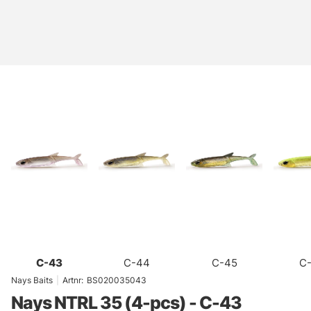
C-43
C-44
C-45
C
Nays Baits
|
Artnr:
BS020035043
Nays NTRL 35 (4-pcs) - C-43