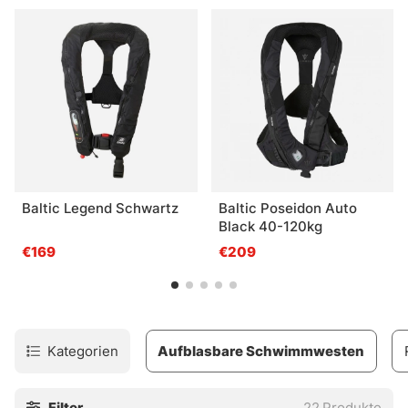
ergonomisches Design. Aufblasbare Schwimmwesten sind
perfekt für alle, die Sicherheit mit Komfort kombinieren
möchten, ohne dabei auf Bewegungsfreiheit zu
verzichten!
Baltic Legend Schwartz
Baltic Poseidon Auto
Black 40-120kg
€169
€209
Kategorien
Aufblasbare Schwimmwesten
Filter
22
Produkte