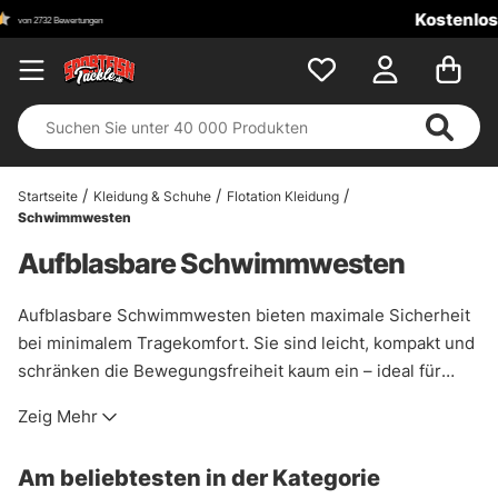
Kostenloser Versand ab 1
Startseite
Kleidung & Schuhe
Flotation Kleidung
Schwimmwesten
Aufblasbare Schwimmwesten
Aufblasbare Schwimmwesten bieten maximale Sicherheit
bei minimalem Tragekomfort. Sie sind leicht, kompakt und
schränken die Bewegungsfreiheit kaum ein – ideal für
Angler, Bootsfahrer oder Wassersportler. Im Notfall blasen
Zeig Mehr
sie sich automatisch durch CO₂-Kartuschen auf oder
können manuell ausgelöst werden. Viele Modelle bieten
Am beliebtesten in der Kategorie
zusätzlich reflektierende Elemente und ein