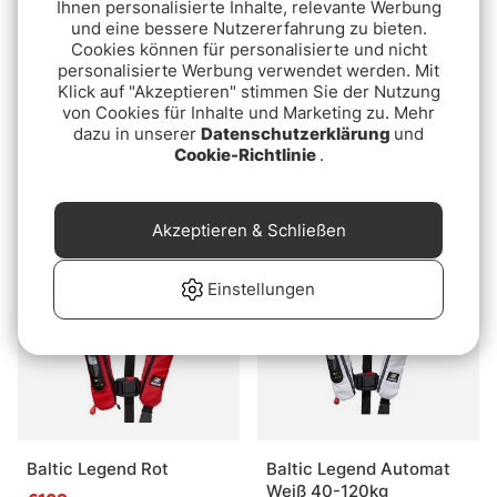
Ihnen personalisierte Inhalte, relevante Werbung
und eine bessere Nutzererfahrung zu bieten.
Cookies können für personalisierte und nicht
personalisierte Werbung verwendet werden. Mit
Klick auf "Akzeptieren" stimmen Sie der Nutzung
von Cookies für Inhalte und Marketing zu. Mehr
dazu in unserer
Datenschutzerklärung
und
Baltic Epiq 165 Hammar
Baltic Poseidon Auto
Cookie-Richtlinie
.
A/S Marin 40-150kg
Royal 40-120kg
€159
€209
Akzeptieren & Schließen
Ausverkauft
Einstellungen
Baltic Legend Rot
Baltic Legend Automat
Weiß 40-120kg