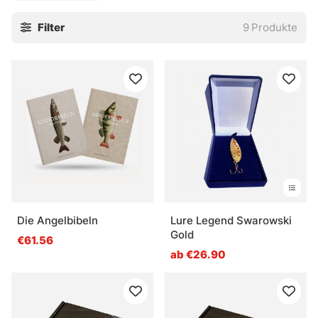
Geburtstagsgeschenke, Feiertage oder einfach, um
Filter
9
Produkte
jemandem eine Überraschung zu bereiten!
Die Angelbibeln
Lure Legend Swarowski
Gold
€61.56
ab €26.90