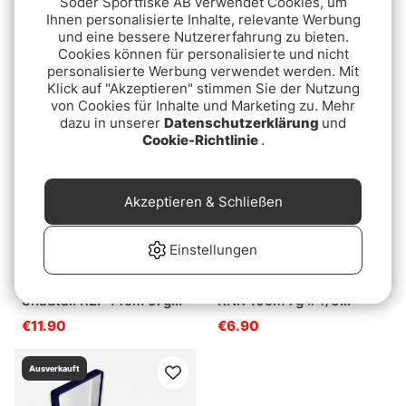
Söder Sportfiske AB verwendet Cookies, um
Jaeger Perch Allround
Westin Sandy Inline 18g
Ihnen personalisierte Inhalte, relevante Werbung
Go Kit - Söder Edition
10,5cm Christmas Edition
und eine bessere Nutzererfahrung zu bieten.
25
Cookies können für personalisierte und nicht
€34.77
€9.50
personalisierte Werbung verwendet werden. Mit
Klick auf "Akzeptieren" stimmen Sie der Nutzung
Ausverkauft
Ausverkauft
von Cookies für Inhalte und Marketing zu. Mehr
dazu in unserer
Datenschutzerklärung
und
Cookie-Richtlinie
.
Akzeptieren & Schließen
Einstellungen
Westin Ricky The Roach
Westin Shadteez Slim
Shadtail R2F 14cm 57g
RNR 10cm 7g #4/0
Sinking Christmas
Christmas Edition 25
€11.90
€6.90
Edition 25
Ausverkauft