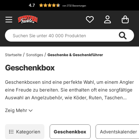
4.7
von 2732 Bewertungen
Startseite
Sonstiges
Geschenke & Geschenkführer
Geschenkbox
Geschenkboxen sind eine perfekte Wahl, um einem Angler
eine Freude zu bereiten. Sie enthalten oft eine sorgfältige
Auswahl an Angelzubehör, wie Köder, Ruten, Taschen
oder praktische Tools. Eine Geschenkbox kann speziell
Zeig Mehr
auf die Bedürfnisse des Empfängers abgestimmt werden,
egal ob für Einsteiger oder erfahrene Angler. Sie bieten
eine tolle Möglichkeit, verschiedene Produkte in einem
Kategorien
Geschenkbox
Adventskalender
praktischen und stilvollen Paket zu vereinen – ideal für