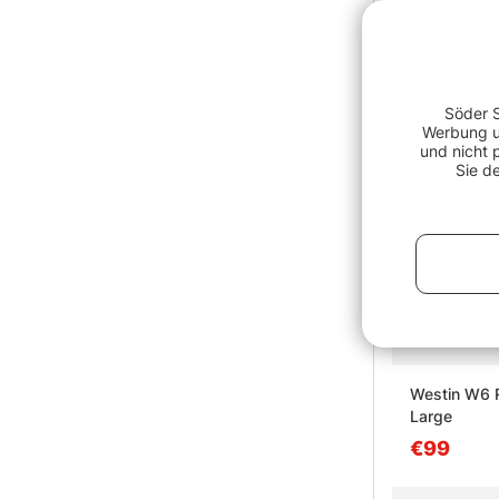
Söder S
Werbung un
und nicht 
Sie d
Westin W6 R
Large
€99