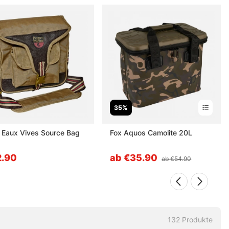
35%
Eaux Vives Source Bag
Fox Aquos Camolite 20L
.90
ab €35.90
ab €54.90
132
Produkte