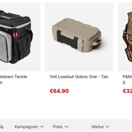
ntdown Tackle
Yeti Loadout Gobox One - Tan
P&M 
m
S
€64.90
€32
Kampagnen
Preis
Marke