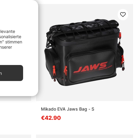
elevante
onalisierte
en" stimmen
nserer
n
Mikado EVA Jaws Bag - S
€42.90