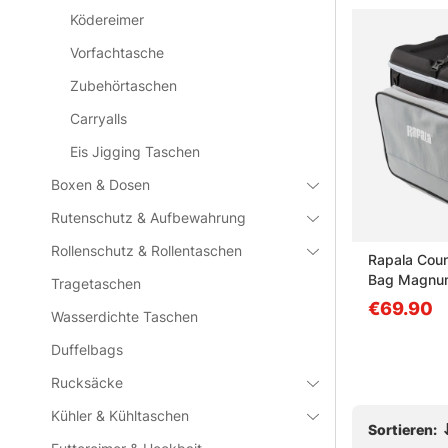
Ködereimer
Vorfachtasche
Zubehörtaschen
Carryalls
Eis Jigging Taschen
Boxen & Dosen
Rutenschutz & Aufbewahrung
Rollenschutz & Rollentaschen
Bag - M
Illex Bakkan Boat Deluxe 40
Rapala Cou
Yellow
Bag Magnu
Tragetaschen
€74.90
€69.90
Wasserdichte Taschen
Duffelbags
Rucksäcke
Kühler & Kühltaschen
Sortieren: