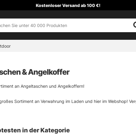
Kostenloser Versand ab 100 €!
tdoor
schen & Angelkoffer
rtiment an Angeltaschen und Angelkoffern!
 großes Sortiment an Verwahrung im Laden und hier im Webshop! Ver
Sommer oft sehr günstige Angebote für Taschen und Boxen haben.
nicht, über die Auswahl der richtigen Tasche nachzudenken, je nachd
testen in der Kategorie