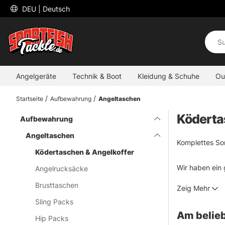
 DEU 
| Deutsch
Angelgeräte
Technik & Boot
Kleidung & Schuhe
Ou
Startseite
Aufbewahrung
Angeltaschen
Köderta
Aufbewahrung
Angeltaschen
Komplettes So
Ködertaschen & Angelkoffer
Wir haben ein
Angelrucksäcke
besonders im 
Brusttaschen
Zeig Mehr
Sling Packs
Vergessen Sie 
Am belieb
möchten.
Hip Packs