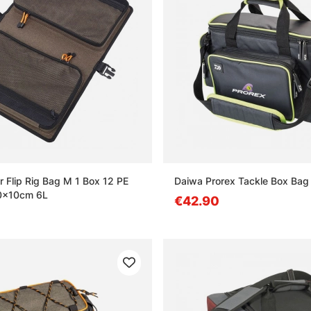
 Flip Rig Bag M 1 Box 12 PE
Daiwa Prorex Tackle Box Ba
0x10cm 6L
€42.90