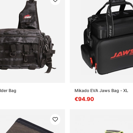
lder Bag
Mikado EVA Jaws Bag - XL
€94.90