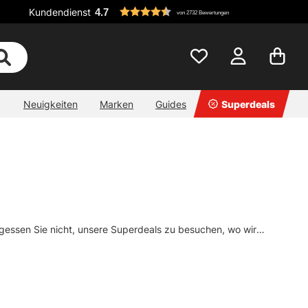
Kundendienst
4.7
von 2732 Bewertungen
Neuigkeiten
Marken
Guides
Superdeals
gessen Sie nicht, unsere Superdeals zu besuchen, wo wir
em, ob Sie sie für das Boot, das Streetfishing usw. haben