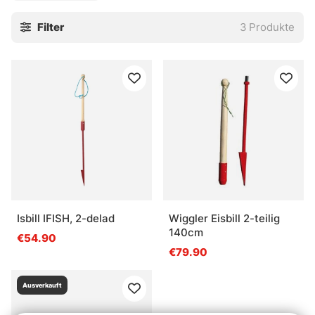
Angler effizient und sicher angeln können.
Filter
3
Produkte
Isbill IFISH, 2-delad
Wiggler Eisbill 2-teilig
140cm
€54.90
€79.90
Ausverkauft