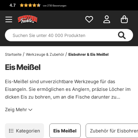
K
von 2730 Bewertungen
Startseite
Werkzeuge & Zubehör
Eisbohrer & Eis Meißel
Eis Meißel
Eis-Meißel sind unverzichtbare Werkzeuge für das
Eisangeln. Sie ermöglichen es Anglern, präzise Löcher im
dicken Eis zu bohren, um an die Fische darunter zu
gelangen. Diese Meißel sind robust und aus hochwertigen
Zeig Mehr
Materialien gefertigt, um auch den härtesten Bedingungen
standzuhalten. Sie bieten eine zuverlässige Möglichkeit,
das Eis zu durchbrechen, während sie gleichzeitig leicht
Kategorien
Eis Meißel
Zubehör für Eisbohre
und einfach zu handhaben sind, um sicherzustellen, dass