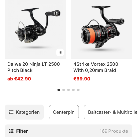
Meerforelle ist oft eine 2500er bis 3000er Größe die
saubere Wahl. Wer etwas mehr Zug im System braucht,
greift zu 4000er Rollen. Die sind eine solide Sache für
kräftigeres Hechtangeln und für Meerforelle, wenn mehr
Schnurreserve und etwas mehr Rückgrat gefragt sind. Ab
5000 und aufwärts wird’s deutlich robuster. Das passt gut
für Meeresangeln auf Dorsch, Köhler und ähnliche Fische,
bei denen Material nicht nur nett, sondern wirklich
Daiwa 20 Ninja LT 2500
4Strike Vortex 2500
belastbar sein muss.
Pitch Black
With 0,20mm Braid
Als grobe Orientierung hilft diese Einteilung:
ab €42.90
€59.90
Light
– 1000 bis 2000
Medium
– 2500 bis 3000
Heavy
– 4000 bis 5000
X-Heavy
– 6000 und größer
Kategorien
Centerpin
Baitcaster- & Multiroll
Eine Spinnrolle hält länger, wenn sie regelmäßig gepflegt
wird. Nach dem Angeln kurz abwischen, trocken lagern,
die Bremse zwischen den Touren etwas lösen und die
Filter
169
Produkte
Rolle in vernünftigen Abständen warten. Klingt schlicht. Ist