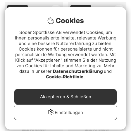
Ausverkauft
Ausverkauft
Cookies
Söder Sportfiske AB verwendet Cookies, um
Ihnen personalisierte Inhalte, relevante Werbung
und eine bessere Nutzererfahrung zu bieten.
Cookies können für personalisierte und nicht
personalisierte Werbung verwendet werden. Mit
Superdeal
Klick auf "Akzeptieren" stimmen Sie der Nutzung
von Cookies für Inhalte und Marketing zu. Mehr
Daiwa 22 Prorex V LT
Daiwa 21 Ballistic MQ LT
dazu in unserer
Datenschutzerklärung
und
4000-CXH
4000D-C
Cookie-Richtlinie
.
€69.90
€149
€159
Akzeptieren & Schließen
Ausverkauft
Ausverkauft
Einstellungen