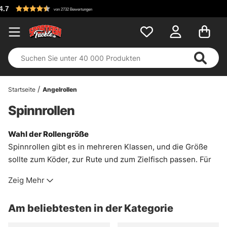
Kostenloser Versa
wertungen
Startseite
Angelrollen
Spinnrollen
Wahl der Rollengröße
Spinnrollen gibt es in mehreren Klassen, und die Größe
sollte zum Köder, zur Rute und zum Zielfisch passen. Für
leichtes Angeln auf Regenbogenforelle, Bachforelle,
Zeig Mehr
Äsche oder Barsch passt meist eine 1000er bis 2000er
Rolle gut. Sie läuft fein, bleibt angenehm leicht und macht
Am beliebtesten in der Kategorie
an sensiblen Ruten einfach Sinn.
Für Jiggen auf Barsch, leichtes Hechtangeln oder