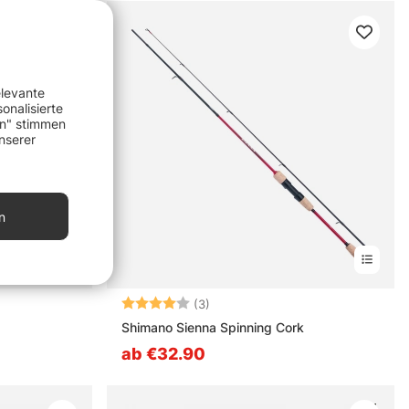
elevante
onalisierte
en" stimmen
nserer
n
Bewertung:
4.0 von 5 Sternen
(3)
Shimano Sienna Spinning Cork
ab €32.90