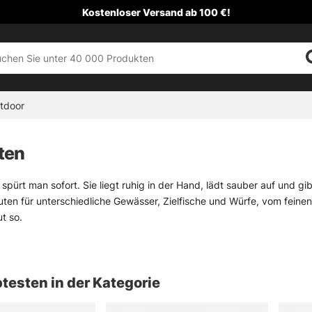
Kostenloser Versand ab 100 €!
tdoor
ten
 spürt man sofort. Sie liegt ruhig in der Hand, lädt sauber auf und 
ruten für unterschiedliche Gewässer, Zielfische und Würfe, vom feinen 
t so.
kategorie findet sich eine breite Auswahl für Angler, die gezielt such
dellen mit mehr Rückgrat. Für sensible Präsentationen und präzise B
fmethoden arbeitet, braucht wieder ein anderes Werkzeug. Klingt si
testen in der Kategorie
send sind unsere Unterkategorien für
Meeresangeln-Ruten
,
Specime
 sortieren, damit die nächste Rute nicht nur irgendwie passt, sonder