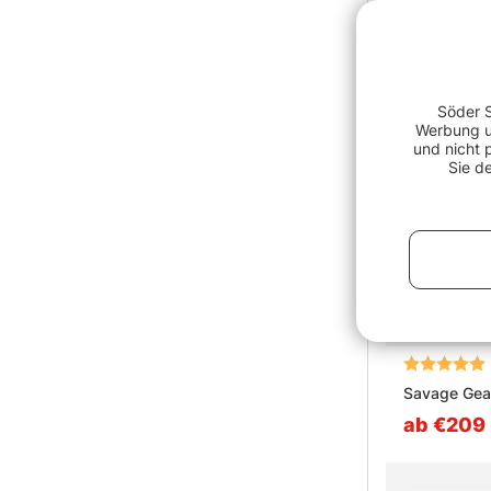
Söder S
Werbung un
und nicht 
Sie d
Bewertung:
Savage Gea
ab €209