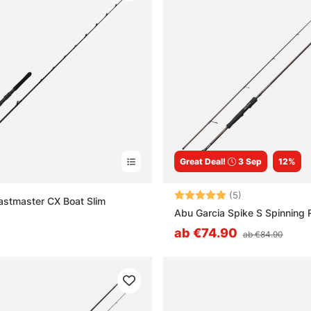
Great Deal!
3 Sep
12%
Bewertung:
5.0 von 5 Ster
(5)
stmaster CX Boat Slim
Abu Garcia Spike S Spinning 
ab €74.90
ab €84.90