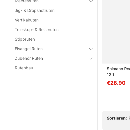
Meeresruten
» Zu den wi
Jig- & Dropshotruten
Vertikalruten
Häufige Fra
Teleskop- & Reiseruten
Stippruten
Was ist e
Eisangel Ruten
Zubehör Ruten
Was ist d
Rutenbau
lf Rod
Megabass Levante 2026
Shimano Rod
imbait,
Casting
12ft
 2pc
ab €269
€28.90
Was ist e
Was ist b
Sortieren: