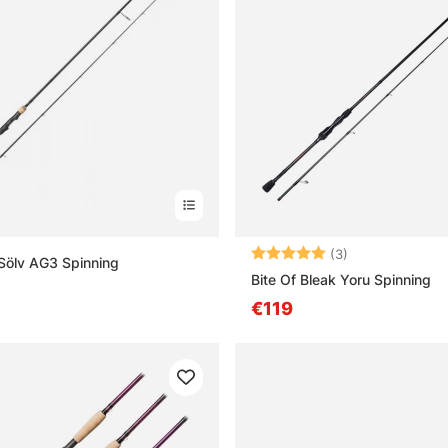
Bewertung:
5.0 von 5 Ster
(3)
Sölv AG3 Spinning
Bite Of Bleak Yoru Spinning
€119