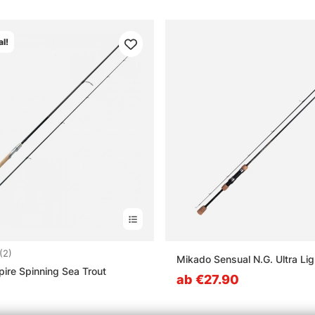
l!
4.5 von 5 Sternen
(2)
Mikado Sensual N.G. Ultra Lig
ire Spinning Sea Trout
ab €27.90