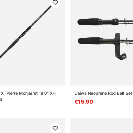
X ''Pierre Monjarret'' 8'6'' XH
Daiwa Neoprene Rod Belt Set
cs
€15.90