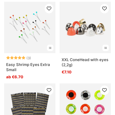
Bewertung:
5.0 von 5 Sternen
(3)
XXL ConeHead with eyes
Easy Shrimp Eyes Extra
(2,2g)
Small
€7.10
ab €6.70