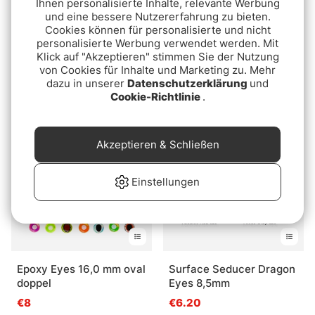
Ihnen personalisierte Inhalte, relevante Werbung
und eine bessere Nutzererfahrung zu bieten.
Cookies können für personalisierte und nicht
personalisierte Werbung verwendet werden. Mit
Klick auf "Akzeptieren" stimmen Sie der Nutzung
Semperfli 3D Epoxy Eyes
Professional JC Ark
von Cookies für Inhalte und Marketing zu. Mehr
Natural
ab €4.80
dazu in unserer
Datenschutzerklärung
und
ab €7.60
ab €7.60
Cookie-Richtlinie
.
Akzeptieren & Schließen
Einstellungen
Epoxy Eyes 16,0 mm oval
Surface Seducer Dragon
doppel
Eyes 8,5mm
€8
€6.20