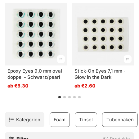
Epoxy Eyes 9,0 mm oval
Stick-On Eyes 7,1 mm -
doppel - Schwarz/pearl
Glow in the Dark
ab €5.30
ab €2.60
Kategorien
Foam
Tinsel
Tubenhaken
Filter
54
Produkte