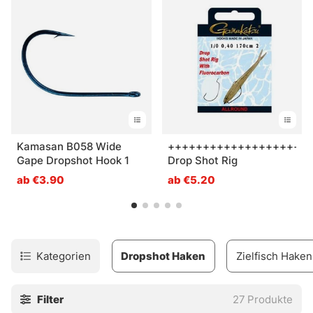
auf Raubfische wie Barsch, Zander und Schwarzbarsch
und garantieren präzise Bissverwertung dank ihrer
scharfen Spitzen!
Kamasan B058 Wide
+++++++++++++++++++++
Gape Dropshot Hook 1
Drop Shot Rig
ab €3.90
ab €5.20
Kategorien
Dropshot Haken
Zielfisch Haken
Filter
27
Produkte