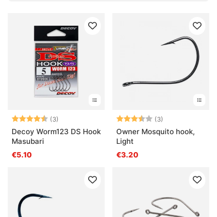
Bewertung:
4.7 von 5 Sternen
Bewertung:
3.7 von 5 Ster
(3)
(3)
Decoy Worm123 DS Hook
Owner Mosquito hook,
Masubari
Light
€5.10
€3.20