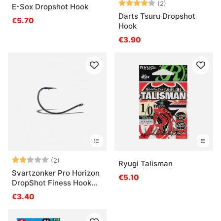
Bewertung:
4.0 von 5 Ster
(2)
E-Sox Dropshot Hook
Darts Tsuru Dropshot
€5.70
Hook
€3.90
Bewertung:
2.0 von 5 Sternen
(2)
Ryugi Talisman
Svartzonker Pro Horizon
€5.10
DropShot Finess Hook
(10pcs)
€3.40