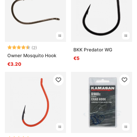
Bewertung:
4.5 von 5 Sternen
(2)
BKK Predator WG
Owner Mosquito Hook
€5
€3.20