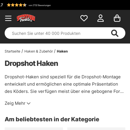
Kostenloser Versand ab 
Startseite
Haken & Zubehör
Haken
Dropshot Haken
Dropshot-Haken sind speziell für die Dropshot-Montage
entwickelt und ermöglichen eine optimale Präsentation
des Köders. Sie verfügen meist über eine gebogene Form
und einen kurzen Schenkel, wodurch der Köder horizontal
Zeig Mehr
im Wasser schwebt und besonders natürlich wirkt. Einige
Modelle sind mit einem Öhr in einem bestimmten Winkel
Am beliebtesten in der Kategorie
versehen, um die ideale Köderposition zu gewährleisten.
Dropshot-Haken eignen sich hervorragend für das Angeln