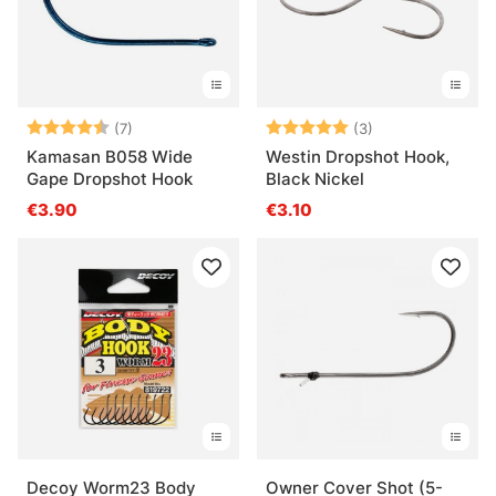
Bewertung:
4.9 von 5 Sternen
Bewertung:
5.0 von 5 Ster
(7)
(3)
Kamasan B058 Wide
Westin Dropshot Hook,
Gape Dropshot Hook
Black Nickel
€3.90
€3.10
Decoy Worm23 Body
Owner Cover Shot (5-