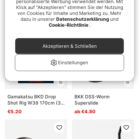
personalisierte Werbung verwendet werden. Mit
Bewertung:
3.7 von 5 Ster
(3)
Gamakatsu Dropshot Jig
Klick auf "Akzeptieren" stimmen Sie der Nutzung
7119BN Dropshot 5-pack
90 - 3pack
von Cookies für Inhalte und Marketing zu. Mehr
€5.70
€10.90
dazu in unserer
Datenschutzerklärung
und
Cookie-Richtlinie
.
Akzeptieren & Schließen
Einstellungen
Gamakatsu BKD Drop
BKK DSS-Worm
Shot Rig W39 170cm (3-
Superslide
Pack)
€5.20
ab €4.80