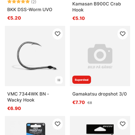
Bewertung:
5.0 von 5 Sternen
(2)
Kamasan B900C Crab
BKK DSS-Worm UVO
Hook
€5.20
€5.10
Superdeal
VMC 7344WK BN -
Gamakatsu dropshot 3/0
Wacky Hook
€7.70
€8
€6.90