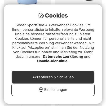
Cookies
Yeti Beverage Bucket
Yeti Sidekick Dry 3L
7,6L - Big Sky Blue
Waterproof Gear Bag -
Söder Sportfiske AB verwendet Cookies, um
Black
€159
€54.90
Ihnen personalisierte Inhalte, relevante Werbung
und eine bessere Nutzererfahrung zu bieten.
Cookies können für personalisierte und nicht
Ausverkauft
Ausverkauft
personalisierte Werbung verwendet werden. Mit
Klick auf "Akzeptieren" stimmen Sie der Nutzung
von Cookies für Inhalte und Marketing zu. Mehr
dazu in unserer
Datenschutzerklärung
und
Cookie-Richtlinie
.
Superdeal
Akzeptieren & Schließen
Wild River Backpack
IFISH Gas Stove Cook'n
Einstellungen
32cm
Go Twin
€149
€64.90
€249