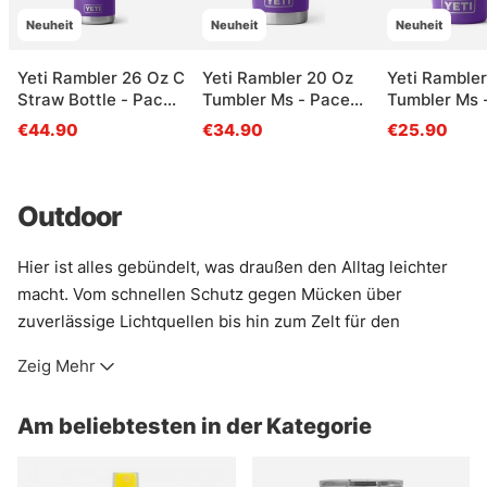
Neuheit
Neuheit
Neuheit
Yeti Rambler 26 Oz C
Yeti Rambler 20 Oz
Yeti Rambler
Straw Bottle - Pace
Tumbler Ms - Pace
Tumbler Ms 
Purple
Purple
Purple
€44.90
€34.90
€25.90
Outdoor
Hier ist alles gebündelt, was draußen den Alltag leichter
macht. Vom schnellen Schutz gegen Mücken über
zuverlässige Lichtquellen bis hin zum Zelt für den
Eisangel-Stand: praktische Ausrüstung, die nicht im
Zeig Mehr
Rucksack verstaubt, sondern wirklich genutzt wird.
Gerade wenn’s kalt, dunkel oder schlicht ungemütlich
Am beliebtesten in der Kategorie
wird, zeigt sich, was taugt.
Wer draußen kocht, packt oder lange unterwegs ist,
braucht keine großen Versprechen, sondern saubere