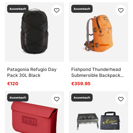
Ausverkauft
Ausverkauft
Was ist ein Eisangel-Zelt?
Wofür eignen sich robuste Outdoor-
Kochsachen?
Patagonia Refugio Day
Fishpond Thunderhead
Pack 30L Black
Submersible Backpack
Cutthroat Orange
€120
€359.95
Ausverkauft
Ausverkauft