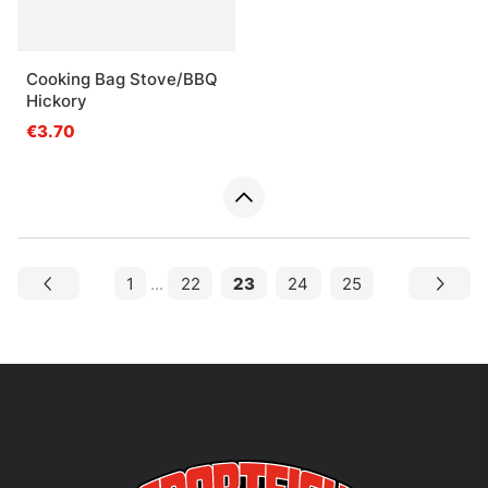
Cooking Bag Stove/BBQ
Hickory
€3.70
1
...
22
23
24
25