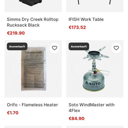
Simms Dry Creek Rolltop
IFISH Work Table
Rucksack Black
€173.52
€219.90
Ausverkauft
Ausverkauft
Orifo - Flameless Heater
Soto WindMaster with
4Flex
€1.70
€84.90