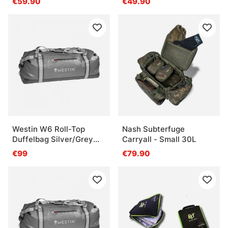
€59.90
€49.90
Westin W6 Roll-Top
Nash Subterfuge
Duffelbag Silver/Grey
Carryall - Small 30L
Large
€99
€79.90