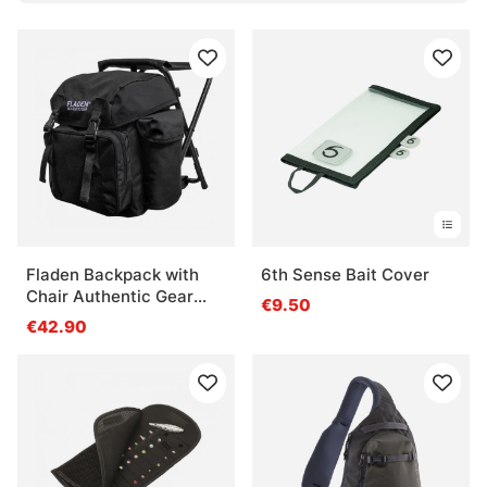
Was ist der Vorteil einer gut aufgeteilten
Angeltasche?
Was ist für einen Tagesausflug wichtig?
Was ist bei der Auswahl einer Angeltasche
sinnvoll?
Fladen Backpack with
6th Sense Bait Cover
Chair Authentic Gear
€9.50
black
€42.90