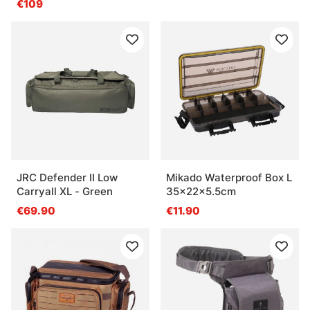
€109
JRC Defender II Low
Mikado Waterproof Box L
Carryall XL - Green
35x22x5.5cm
€69.90
€11.90