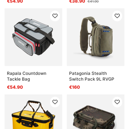
€54.90
€38.90
€41.90
Rapala Countdown
Patagonia Stealth
Tackle Bag
Switch Pack 9L RVGP
€54.90
€160