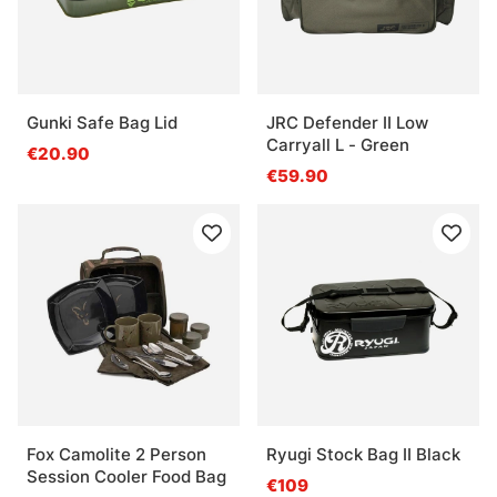
Gunki Safe Bag Lid
JRC Defender II Low
Carryall L - Green
€20.90
€59.90
Fox Camolite 2 Person
Ryugi Stock Bag II Black
Session Cooler Food Bag
€109