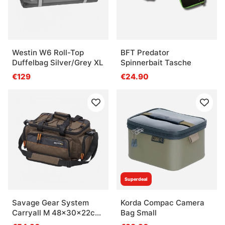
Westin W6 Roll-Top
BFT Predator
Duffelbag Silver/Grey XL
Spinnerbait Tasche
€129
€24.90
Superdeal
Savage Gear System
Korda Compac Camera
Carryall M 48x30x22cm
Bag Small
18L