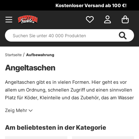
Kostenloser Versand ab 100 €!
Startseite
Aufbewahrung
Angeltaschen
Angeltaschen gibt es in vielen Formen. Hier geht es vor
allem um Ordnung, schnellen Zugriff und einen sinnvollen
Platz für Köder, Kleinteile und das Zubehör, das am Wasser
nicht herumfliegen soll. Wer gern strukturiert packt, spart
Zeig Mehr
sich später das Wühlen im Gras, im Boot oder auf dem
Steg. Das ist kein Luxus. Das ist schlicht praktisch.
Am beliebtesten in der Kategorie
Ob eine kompakte Tasche für den Tagesansitz oder ein
geräumiges Modell für mehr Gerät gefragt ist: In dieser