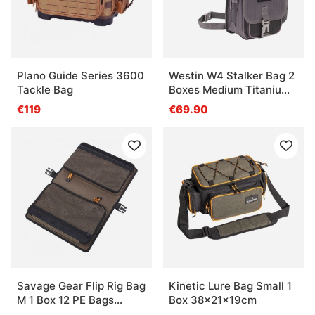
Plano Guide Series 3600
Westin W4 Stalker Bag 2
Tackle Bag
Boxes Medium Titanium
Black
€119
€69.90
Savage Gear Flip Rig Bag
Kinetic Lure Bag Small 1
M 1 Box 12 PE Bags
Box 38x21x19cm
30x20x10cm 6L