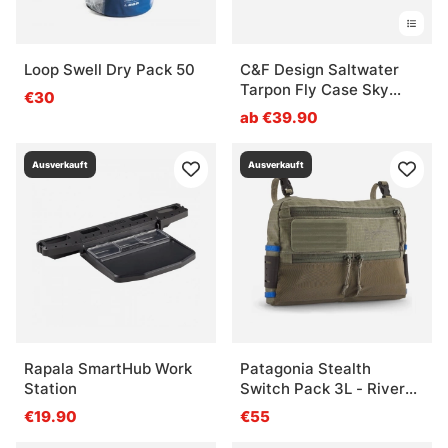
Loop Swell Dry Pack 50
C&F Design Saltwater
Tarpon Fly Case Sky
€30
Blue
ab €39.90
Ausverkauft
Ausverkauft
Rapala SmartHub Work
Patagonia Stealth
Station
Switch Pack 3L - River
Rock Green
€19.90
€55