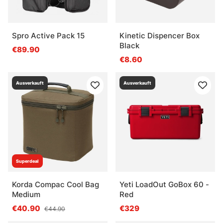
Spro Active Pack 15
Kinetic Dispencer Box
Black
€89.90
€8.60
Ausverkauft
Ausverkauft
Superdeal
Korda Compac Cool Bag
Yeti LoadOut GoBox 60 -
Medium
Red
€40.90
€329
€44.90