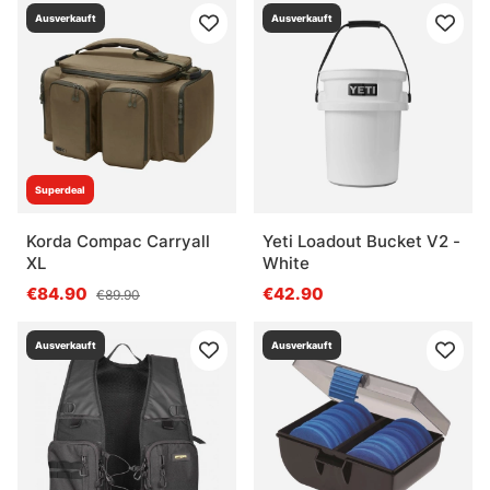
Ausverkauft
Ausverkauft
Superdeal
Korda Compac Carryall
Yeti Loadout Bucket V2 -
XL
White
€84.90
€42.90
€89.90
Ausverkauft
Ausverkauft