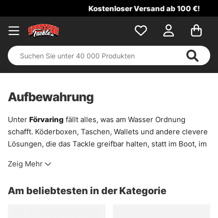
Kostenloser Versand ab 100 €!
Aufbewahrung
Unter
Förvaring
fällt alles, was am Wasser Ordnung
schafft. Köderboxen, Taschen, Wallets und andere clevere
Lösungen, die das Tackle greifbar halten, statt im Boot, im
Rucksack oder auf dem Uferbrett herumzufliegen. Das
Zeig Mehr
spart Zeit. Und Nerven sowieso.
Für große Köder sind tiefere Boxen wie das Format
3730
Am beliebtesten in der Kategorie
oft die saubere Wahl, weil dort Wobbler, Jerkbaits und
ähnliches Gerät mehr Luft haben. Für etwas kleinere Köder
passt häufig eine flachere Box im
3700
-Format besser.