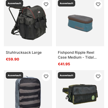
Ausverkauft
Ausverkauft
Stuhlrucksack Large
Fishpond Ripple Reel
Case Medium - Tidal
€59.90
Blue
€41.95
Ausverkauft
Ausverkauft