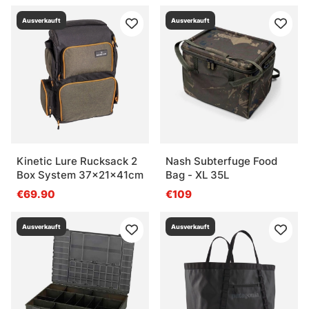
Was ist eine 3700-Box?
Ausverkauft
Ausverkauft
Was ist eine 3730-Box?
Was ist für Terminal Tackle am sinnvollsten?
Kinetic Lure Rucksack 2
Nash Subterfuge Food
Box System 37x21x41cm
Bag - XL 35L
€69.90
€109
Ausverkauft
Ausverkauft