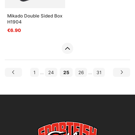
Mikado Double Sided Box
H1904
€6.90
1
...
24
25
26
...
31