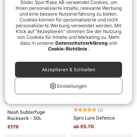
Söder Sportfiske AB verwendet Cookies, um
Ihnen personalisierte Inhalte, relevante Werbung
und eine bessere Nutzererfahrung zu bieten.
Cookies können für personalisierte und nicht
Thule Chasm Recycled
Nash Subterfuge
personalisierte Werbung verwendet werden. Mit
Duffel 70L - Deep Khaki
Carryall - Medium 50L
Klick auf "Akzeptieren" stimmen Sie der Nutzung
€169
€99
von Cookies für Inhalte und Marketing zu. Mehr
dazu in unserer
Datenschutzerklärung
und
Cookie-Richtlinie
.
Ausverkauft
Ausverkauft
Akzeptieren & Schließen
Einstellungen
Bewertung:
5.0 von 5 Ster
(2)
Nash Subterfuge
Spro Lure Defence
Rucksack - 50L
ab €5.70
€179