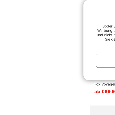
Söder S
Werbung un
und nicht 
Sie d
Fox Voyager
ab €69.