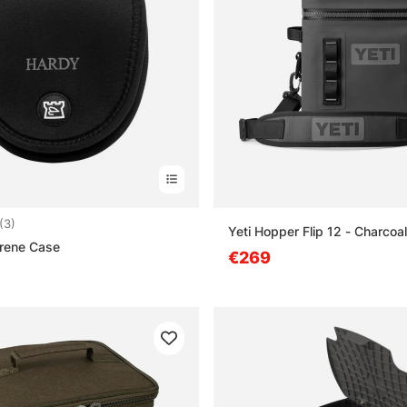
4.7 von 5 Sternen
(3)
Yeti Hopper Flip 12 - Charcoal
rene Case
€269