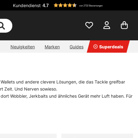
Kundendienst
4.7
von 2732 Bewertungen
Neuigkeiten
Marken
Guides
Superdeals
 Wallets und andere clevere Lösungen, die das Tackle greifbar
rt Zeit. Und Nerven sowieso.
 dort Wobbler, Jerkbaits und ähnliches Gerät mehr Luft haben. Für
rminal Tackle oder feines Kleinteilzeug sortiert, landet meist bei
iegt der Trick.
er richtigen Aufbewahrung bleibt das Material trocken,
Zeit für Gefummel bleibt.