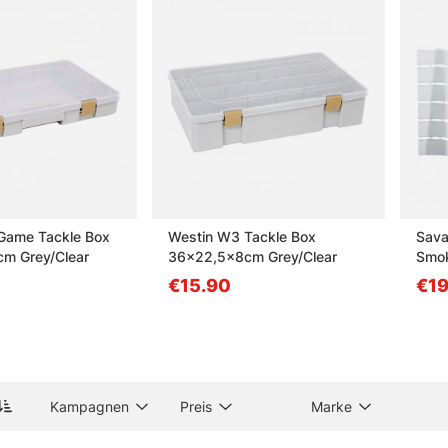
gen zu Förvaring
unter Förvaring beim Angeln gemeint?
eine 3700-Box?
Game Tackle Box
Westin W3 Tackle Box
Sava
m Grey/Clear
36x22,5x8cm Grey/Clear
Smo
eine 3730-Box?
€15.90
€19
ür Terminal Tackle am sinnvollsten?
Kampagnen
Preis
Marke