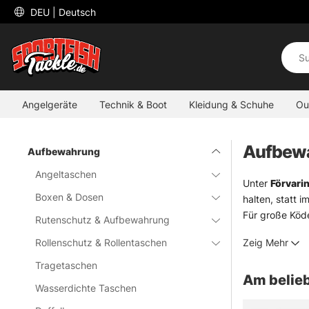
 DEU 
| Deutsch
Angelgeräte
Technik & Boot
Kleidung & Schuhe
Ou
Aufbew
Aufbewahrung
Angeltaschen
Unter
Förvari
Boxen & Dosen
halten, statt 
Für große Köde
Rutenschutz & Aufbewahrung
etwas kleinere
Rollenschutz & Rollentaschen
Zeig Mehr
3600
oder
36
Auch für Trans
Tragetaschen
Am belieb
übersichtlich 
Wasserdichte Taschen
» Sonstiges