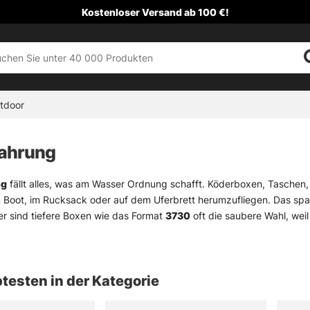
Kostenloser Versand ab 100 €!
tdoor
ahrung
ng
fällt alles, was am Wasser Ordnung schafft. Köderboxen, Taschen,
im Boot, im Rucksack oder auf dem Uferbrett herumzufliegen. Das spa
r sind tiefere Boxen wie das Format
3730
oft die saubere Wahl, weil
 Köder passt häufig eine flachere Box im
3700
-Format besser. Wer Te
30
— tiefer, wenn's sein muss, aber nicht unnötig sperrig. Genau da l
port und Boot-Ordnung macht diese Kategorie den Unterschied. Mit d
testen in der Kategorie
und schneller im Zugriff, gerade wenn der Drill schon läuft und keine 
, Kühltaschen und Futtereimer ansehen