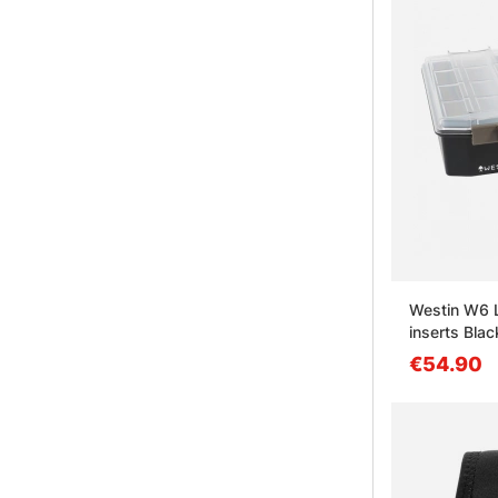
Westin W6 L
inserts Blac
€54.90