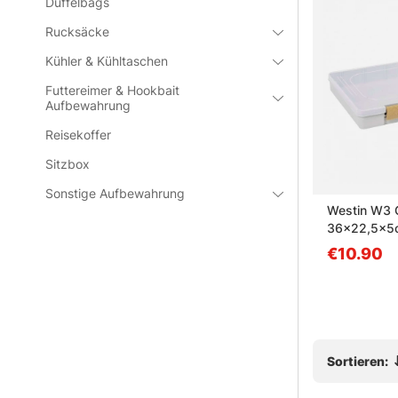
Duffelbags
Rucksäcke
Kühler & Kühltaschen
Häufige Fra
Futtereimer & Hookbait
Aufbewahrung
Was ist 
Reisekoffer
Sitzbox
Was ist 
Sonstige Aufbewahrung
 Sacoche
Söder Tackle Fishing
Westin W3 
Backpack (incl. 3pcs Regular
36x22,5x5c
Was ist 
Lure Box)
€84.90
€10.90
Was ist f
Sortieren: