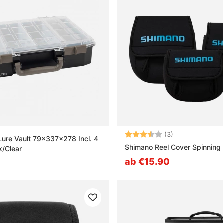
Bewertung:
3.7 von 5 Ster
(3)
ure Vault 79x337x278 Incl. 4
Shimano Reel Cover Spinning
k/Clear
ab €15.90