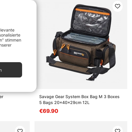
elevante
onalisierte
en" stimmen
nserer
n
er
Savage Gear System Box Bag M 3 Boxes
5 Bags 20x40x29cm 12L
€69.90