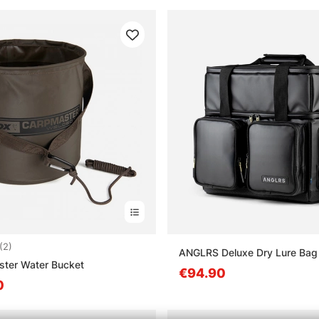
4.0 von 5 Sternen
(2)
ANGLRS Deluxe Dry Lure Bag
ster Water Bucket
€94.90
0