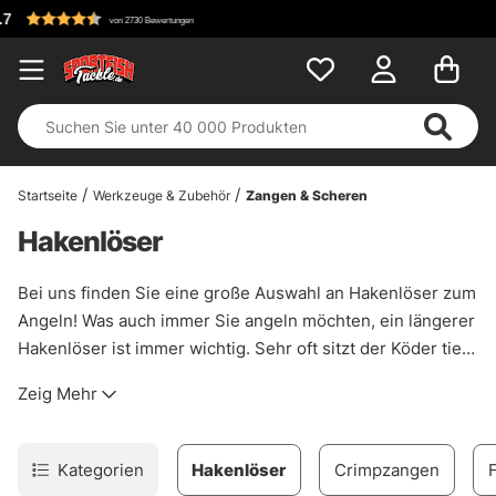
Kostenlos
von 2730 Bewertungen
Startseite
Werkzeuge & Zubehör
Zangen & Scheren
Hakenlöser
Bei uns finden Sie eine große Auswahl an Hakenlöser zum
Angeln! Was auch immer Sie angeln möchten, ein längerer
Hakenlöser ist immer wichtig. Sehr oft sitzt der Köder tief
oder mit mehreren Haken. Sie müssen immer in der Lage
Zeig Mehr
sein, die Haken vom Fisch lösen zu können. Ohne das
Leben Ihrer Finger zu gefährden!
Kategorien
Hakenlöser
Crimpzangen