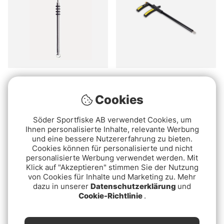
C&F Hook Releaser
Loon Apex Hook
(CFA-190-Midge)
Remover
Cookies
€40.90
€38.90
Söder Sportfiske AB verwendet Cookies, um
Ihnen personalisierte Inhalte, relevante Werbung
Ausverkauft
und eine bessere Nutzererfahrung zu bieten.
Cookies können für personalisierte und nicht
personalisierte Werbung verwendet werden. Mit
Klick auf "Akzeptieren" stimmen Sie der Nutzung
von Cookies für Inhalte und Marketing zu. Mehr
dazu in unserer
Datenschutzerklärung
und
Cookie-Richtlinie
.