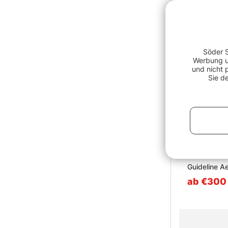
Söder S
Werbung un
und nicht 
Sie d
Guideline A
ab €300