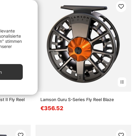
elevante
onalisierte
en" stimmen
nserer
n
 II Fly Reel
Lamson Guru S-Series Fly Reel Blaze
€356.52