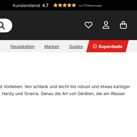
Kundendienst
4.7
von 2732 Bewertungen
Neuigkeiten
Marken
Guides
Superdeals
nd Vorlieben. Von schlank und leicht bis robust und etwas kantiger
, Hardy und Scierra. Genau die Art von Geräten, die am Wasser
rute. In den meisten Fällen passt die Rollengröße zur gleichen
mbiniert. Klingt simpel, ist es oft auch. Trotzdem lohnt sich ein
teckt der eigentliche Unterschied.
chwimmende Schnur, eine andere für Sinktip oder Reserve. Das
bekommt. Wer unsicher ist, welche Rolle zur eigenen Rute passt,