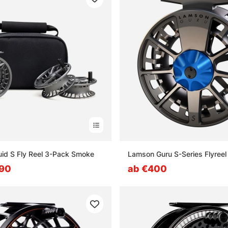
id S Fly Reel 3-Pack Smoke
Lamson Guru S-Series Flyreel 
.90
ab €400