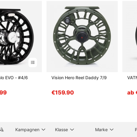
dem Kauf melden. Besser einmal kurz nachfragen als später mit einer
ategorie Angelrollen
gen zu Fliegenrollen und Ersatzspulen
ine Fliegenrolle?
alo EVO - #4/6
Vision Hero Reel Daddy 7/9
VATN
ine Ersatzspule?
.99
€159.90
ab 
öße sollte zur Fliegenrute passen?
nt sich eine zweite Spule?
Kampagnen
Klasse
Marke
P