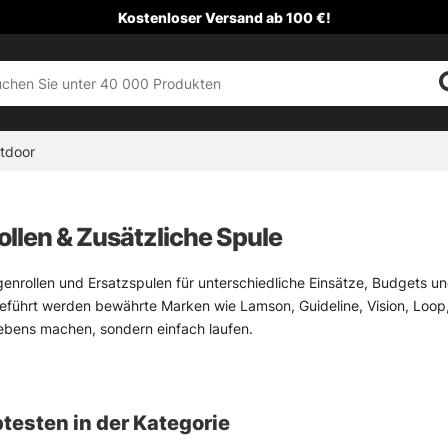
Kostenloser Versand ab 100 €!
tdoor
ollen & Zusätzliche Spule
iegenrollen und Ersatzspulen für unterschiedliche Einsätze, Budgets u
eführt werden bewährte Marken wie Lamson, Guideline, Vision, Loop
hebens machen, sondern einfach laufen.
er passenden Fliegenrolle zählt vor allem die Abstimmung zur Fliegen
Rute. Eine Rute in Klasse 5/6 wird also meist mit einer Rolle in 5/6 ko
uf Gewicht, Bremsverhalten und die geplante Schnurstärke, denn da s
testen in der Kategorie
ind praktisch, wenn die Situation am Wasser kippt. Eine Spule für s
it und hält das Setup sauber, gerade wenn der Tag erst spät Farbe 