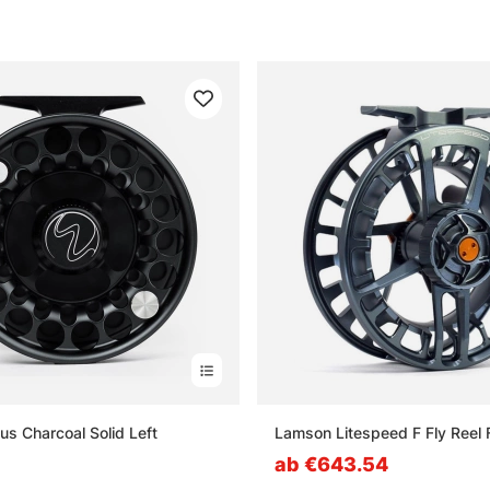
us Charcoal Solid Left
Lamson Litespeed F Fly Reel
ab €643.54