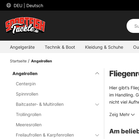
 DEU 
| Deutsch
Angelgeräte
Technik & Boot
Kleidung & Schuhe
Ou
Startseite
Angelrollen
Fliegenr
Angelrollen
Centerpin
Hier gibt’s Fl
Spinnrollen
im Handling. G
nicht viel Auf
Baitcaster- & Multirollen
Bei der Wahl d
Trollingrollen
Zeig Mehr
Klasse wie die 
kurzer Blick a
Meeresrollen
Am belieb
Ersatzspulen s
Freilaufrollen & Karpfenrollen
spart Umrüstze