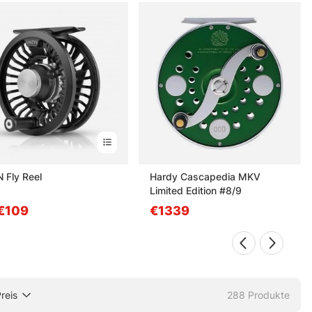
 leicht schiefen Kombination am Ufer stehen.
 Fly Reel
Hardy Cascapedia MKV
Limited Edition #8/9
€109
€1339
reis
288
Produkte