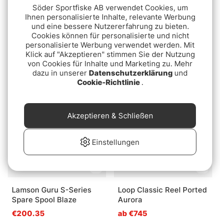
Söder Sportfiske AB verwendet Cookies, um
Ihnen personalisierte Inhalte, relevante Werbung
und eine bessere Nutzererfahrung zu bieten.
Cookies können für personalisierte und nicht
Guideline Aeon -
Guideline Fario LW Spool
personalisierte Werbung verwendet werden. Mit
Black/Silver
- Chrome/Bronze
Klick auf "Akzeptieren" stimmen Sie der Nutzung
von Cookies für Inhalte und Marketing zu. Mehr
ab €599.99
ab €200
dazu in unserer
Datenschutzerklärung
und
Cookie-Richtlinie
.
Akzeptieren & Schließen
Einstellungen
Lamson Guru S-Series
Loop Classic Reel Ported
Spare Spool Blaze
Aurora
€200.35
ab €745