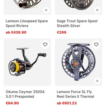
Lamson Litespeed Spare
Sage Trout Spare Spool
Spool Riviera
Stealth Silver
ab €439.90
€269
Okuma Ceymar 2500A
Lamson Force SL Fly
5.0:1 Prespooled
Reel Series II Thermal
€64.90
ab €601.23