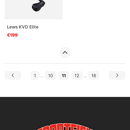
Lews KVD Elite
€199
1
...
10
11
12
...
16