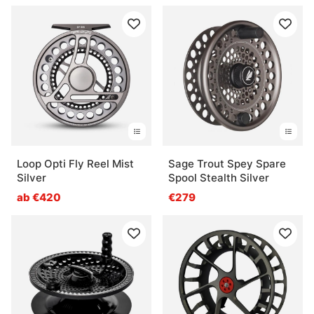
Was ist eine Angelrolle?
Was ist der Unterschied zwischen einer
Multirolle und anderen Rollen?
Was ist eine Meeresrolle?
Loop Opti Fly Reel Mist
Sage Trout Spey Spare
Was ist eine Trolling-Rolle?
Silver
Spool Stealth Silver
ab €420
€279