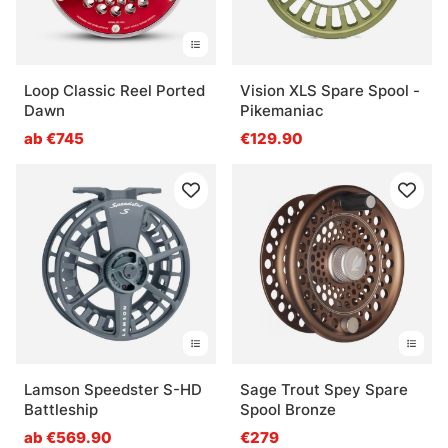
Loop Classic Reel Ported
Vision XLS Spare Spool -
Dawn
Pikemaniac
ab €745
€129.90
Lamson Speedster S-HD
Sage Trout Spey Spare
Battleship
Spool Bronze
ab €569.90
€279