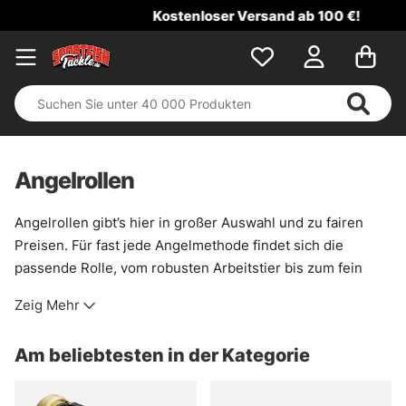
Kostenloser Versand ab 100 €!
Angelrollen
Angelrollen gibt’s hier in großer Auswahl und zu fairen
Preisen. Für fast jede Angelmethode findet sich die
passende Rolle, vom robusten Arbeitstier bis zum fein
abgestimmten Modell für gezielte Einsätze. Der
Zeig Mehr
Rollenmarkt kann schnell unübersichtlich werden. Genau
dann hilft eine breite, sauber sortierte Kategorie.
Am beliebtesten in der Kategorie
Praktisch ist das vor allem, wenn unterschiedliche
Gewässer und Köder an einem Tag zusammenkommen.
Eine kräftige Meeresrolle spielt ihre Stärken dort aus, wo