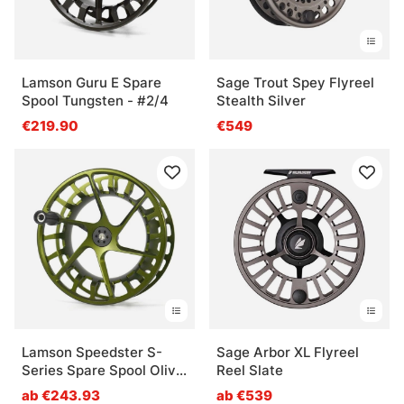
Lamson Guru E Spare
Sage Trout Spey Flyreel
Spool Tungsten - #2/4
Stealth Silver
€219.90
€549
Lamson Speedster S-
Sage Arbor XL Flyreel
Series Spare Spool Olive
Reel Slate
Green
ab €243.93
ab €539