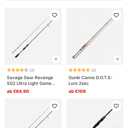
Was ist der Vorteil einer Spinnrute beim Werfen?
Was ist der Unterschied zu einer Baitcaster-
Rute?
Bewertung:
4.0 von 5 Sternen
Bewertung:
5.0 von 5 Ster
(2)
(2)
Savage Gear Revenge
Gunki Canne D.O.T.S-
SG2 Ultra Light Game
Lure 2sec
Spinning
ab €64.90
ab €109