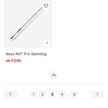
Nays NXT Pro Spinning
ab €339
1
2
3
4
...
8