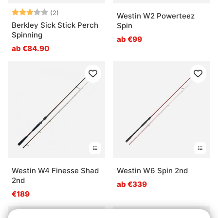
Bewertung:
3.0 von 5 Sternen
(2)
Westin W2 Powerteez
Berkley Sick Stick Perch
Spin
Spinning
ab €99
ab €84.90
Westin W4 Finesse Shad
Westin W6 Spin 2nd
2nd
ab €339
€189