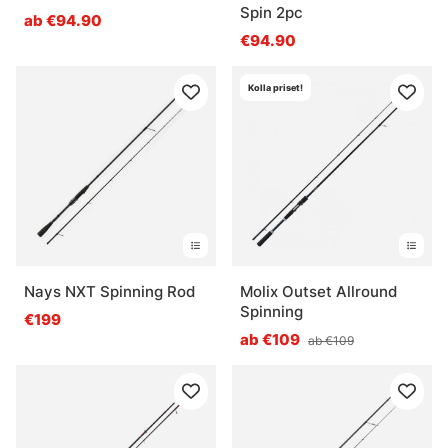
Spin 2pc
ab €94.90
€94.90
Kolla priset!
Nays NXT Spinning Rod
Molix Outset Allround
Spinning
€199
ab €109
ab €109