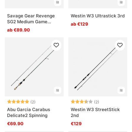
Savage Gear Revenge
Westin W3 Ultrastick 3rd
SG2 Medium Game
ab €129
Travel Spinning
ab €89.90
Bewertung:
5.0 von 5 Sternen
Bewertung:
3.5 von 5 Ster
(2)
(2)
Abu Garcia Carabus
Westin W3 StreetStick
Delicate2 Spinning
2nd
€69.90
€129