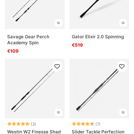
Savage Gear Perch
Gator Elixir 2.0 Spinning
Academy Spin
€519
€109
Bewertung:
5.0 von 5 Sternen
Bewertung:
4.9 von 5 Stern
(3)
(7)
Westin W2 Finesse Shad
Söder Tackle Perfection