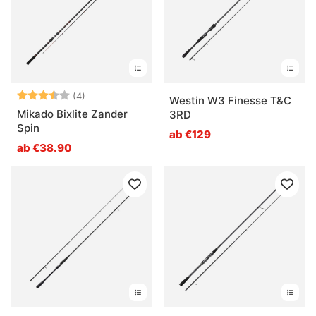
Bewertung:
3.8 von 5 Sternen
(4)
Westin W3 Finesse T&C
Mikado Bixlite Zander
3RD
Spin
ab €129
ab €38.90