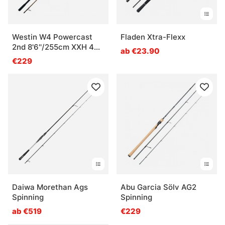
Westin W4 Powercast
Fladen Xtra-Flexx
2nd 8'6''/255cm XXH 40-
ab €23.90
130g 2sec
€229
Daiwa Morethan Ags
Abu Garcia Sölv AG2
Spinning
Spinning
ab €519
€229