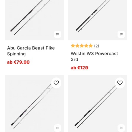
Bewertung:
5.0 von 5 Ster
(2)
Abu Garcia Beast Pike
Westin W3 Powercast
Spinning
3rd
ab €79.90
ab €129