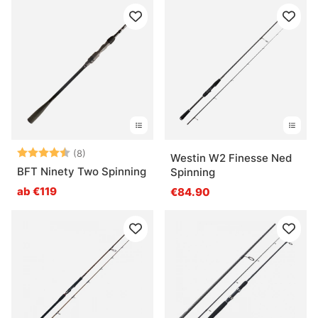
Bewertung:
4.8 von 5 Sternen
(8)
Westin W2 Finesse Ned
BFT Ninety Two Spinning
Spinning
ab €119
€84.90