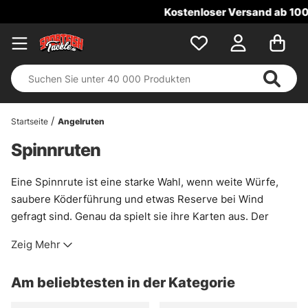
Kostenloser Versand ab 100 €!
Startseite
Angelruten
Spinnruten
Eine Spinnrute ist eine starke Wahl, wenn weite Würfe,
saubere Köderführung und etwas Reserve bei Wind
gefragt sind. Genau da spielt sie ihre Karten aus. Der
niedrige Schwerpunkt sorgt für ein ruhiges Pendelgefühl,
Zeig Mehr
was gerade beim Barschangeln mit Softbaits sehr
angenehm sein kann. Auch das Risiko von
Am beliebtesten in der Kategorie
Schnurverwicklungen ist meist geringer als bei einer
Baitcaster-Rute. Das macht die Handhabung oft etwas