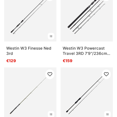
Westin W3 Finesse Ned
Westin W3 Powercast
3rd
Travel 3RD 7'9''/236cm
3XH 60-150G 4Sec
€129
€159