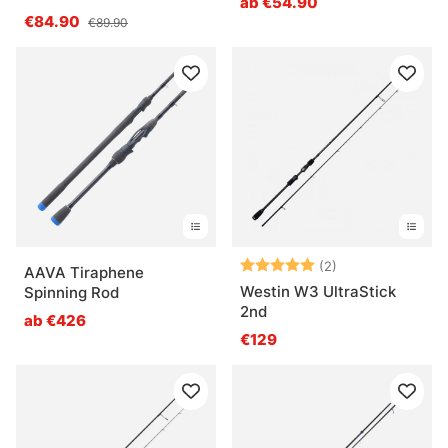
ab €54.90
€84.90
€89.90
Bewertung:
5.0 von 5 Ster
(2)
AAVA Tiraphene
Westin W3 UltraStick
Spinning Rod
2nd
ab €426
€129