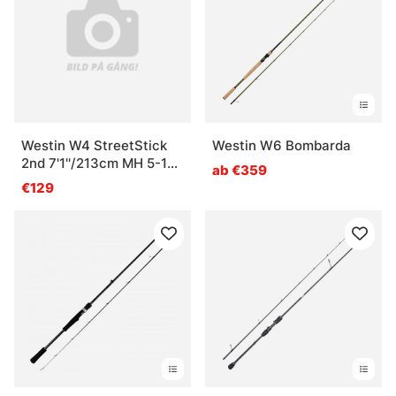
Westin W4 StreetStick
Westin W6 Bombarda
2nd 7'1''/213cm MH 5-15g
ab €359
2sec
€129