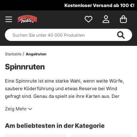
Kostenloser Versand ab 100 €!
Startseite
Angelruten
Spinnruten
Eine Spinnrute ist eine starke Wahl, wenn weite Würfe,
saubere Köderführung und etwas Reserve bei Wind
gefragt sind. Genau da spielt sie ihre Karten aus. Der
niedrige Schwerpunkt sorgt für ein ruhiges Pendelgefühl,
Zeig Mehr
was gerade beim Barschangeln mit Softbaits sehr
angenehm sein kann. Auch das Risiko von
Am beliebtesten in der Kategorie
Schnurverwicklungen ist meist geringer als bei einer
Baitcaster-Rute. Das macht die Handhabung oft etwas