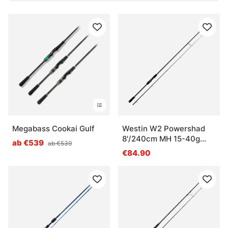
Was ist der Vorteil einer Spinnrute beim Werfen?
Was ist der Unterschied zu einer Baitcaster-
Rute?
Megabass Cookai Gulf
Westin W2 Powershad
8'/240cm MH 15-40g
ab €539
ab €539
2Sec
€84.90