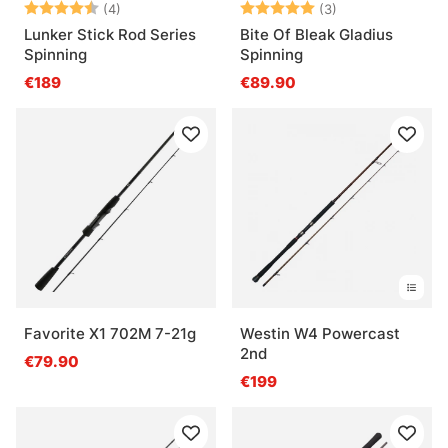
Bewertung:
4.8 von 5 Sternen
Bewertung:
5.0 von 5 Ster
(4)
(3)
Lunker Stick Rod Series
Bite Of Bleak Gladius
Spinning
Spinning
€189
€89.90
Favorite X1 702M 7-21g
Westin W4 Powercast
2nd
€79.90
€199