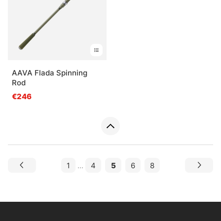
AAVA Flada Spinning
Rod
€246
1
...
4
5
6
8