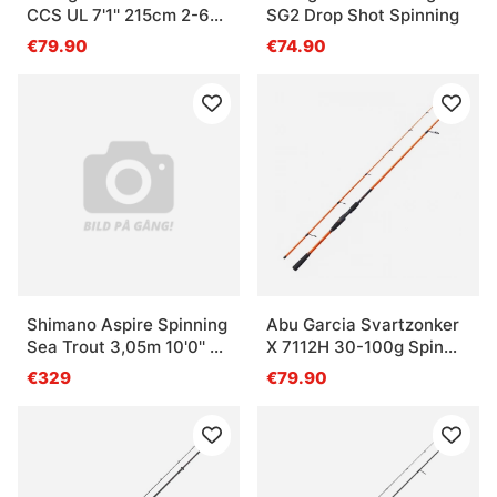
CCS UL 7'1'' 215cm 2-6g
SG2 Drop Shot Spinning
- 2sec
€79.90
€74.90
Shimano Aspire Spinning
Abu Garcia Svartzonker
Sea Trout 3,05m 10'0'' 7-
X 7112H 30-100g Spin
35g 4pc
Rod
€329
€79.90