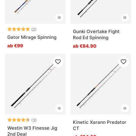
Bewertung:
5.0 von 5 Sternen
(2)
Gunki Overtake Fight
Gator Mirage Spinning
Rod Ed Spinning
ab €99
ab €84.90
Bewertung:
4.3 von 5 Sternen
(3)
Kinetic Xarann Predator
Westin W3 Finesse Jig
CT
2nd Deal