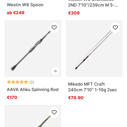
Westin W6 Spoon
2ND 7'10''/239cm M 5-
40G 2Sec
ab €249
€309
Bewertung:
5.0 von 5 Sternen
(2)
Mikado MFT Craft
AAVA Ahku Spinning Rod
240cm 7'10'' 1-10g 2sec
€170
€79.90