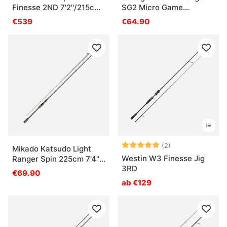
Finesse 2ND 7'2''/215cm
SG2 Micro Game
M 4-15g 2Sec
Spinning - 213cm, 6'1''
€539
€64.90
1.5-5g 2pcs
Bewertung:
5.0 von 5 Ster
(2)
Mikado Katsudo Light
Westin W3 Finesse Jig
Ranger Spin 225cm 7'4''
3RD
4-21g 2sec
€69.90
ab €129