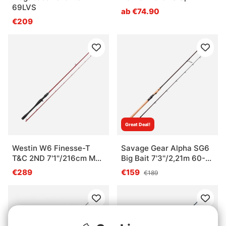
69LVS
ab €74.90
€209
Great Deal!
Westin W6 Finesse-T
Savage Gear Alpha SG6
T&C 2ND 7'1''/216cm ML
Big Bait 7'3''/2,21m 60-
5-21G 2Sec
100g 2pc
€289
€159
€189