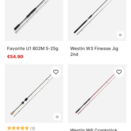
Favorite U1 802M 5-25g
Westin W3 Finesse Jig
2nd
€54.90
Bewertung:
5.0 von 5 Sternen
(3)
Westin W6 Crankstick