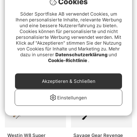
Cookies
Söder Sportfiske AB verwendet Cookies, um
Ihnen personalisierte Inhalte, relevante Werbung
und eine bessere Nutzererfahrung zu bieten.
Cookies können für personalisierte und nicht
personalisierte Werbung verwendet werden. Mit
Bewertung:
5.0 von 5 Sternen
(2)
Klick auf "Akzeptieren" stimmen Sie der Nutzung
Kinetic Target CT
von Cookies für Inhalte und Marketing zu. Mehr
Daiwa Shogun AGS Spin
ab €34.90
dazu in unserer
Datenschutzerklärung
und
ab €339
Cookie-Richtlinie
.
Akzeptieren & Schließen
Einstellungen
Westin W8 Super
Savage Gear Revenge