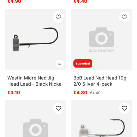
€4.90
€4.40
Superdeal
Westin Micro Ned Jig
BoB Lead Ned Head 10g
Head Lead - Black Nickel
2/0 Silver 4-pack
€3.10
€4.30
€4.40