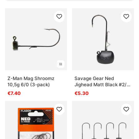
Z-Man Mag Shroomz
Savage Gear Ned
10,5g 6/0 (3-pack)
Jighead Matt Black #2/0
7g (3-pack)
€7.40
€5.30