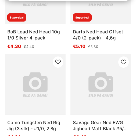
Superdeal
Superdeal
BoB Lead Ned Head 10g
Darts Ned Head Offset
1/0 Silver 4-pack
4/0 (2-pack) - 4,6g
€4.30
€5.10
€4.40
€5.30
Camo Tungsten Ned Rig
Savage Gear Ned EWG
Jig (3.stk) - #1/0, 2.8g
Jighead Matt Black #5/0
7g (3-pack)