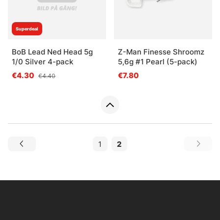
Superdeal
BoB Lead Ned Head 5g
Z-Man Finesse Shroomz
1/0 Silver 4-pack
5,6g #1 Pearl (5-pack)
€4.30
€7.80
€4.40
1
2