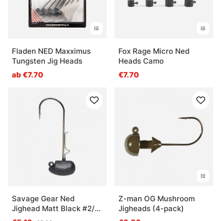
Fladen NED Maxximus
Fox Rage Micro Ned
Tungsten Jig Heads
Heads Camo
ab €7.70
€7.70
Savage Gear Ned
Z-man OG Mushroom
Jighead Matt Black #2/0
Jigheads (4-pack)
9g (3-pack)