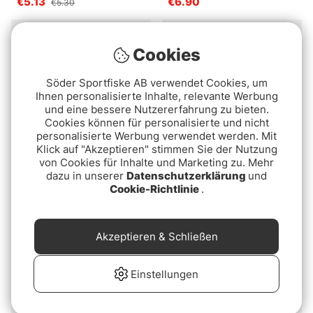
€5.13
€6.90
€5.30
Package Deal!
Cookies
Söder Sportfiske AB verwendet Cookies, um
Ihnen personalisierte Inhalte, relevante Werbung
und eine bessere Nutzererfahrung zu bieten.
Cookies können für personalisierte und nicht
personalisierte Werbung verwendet werden. Mit
Klick auf "Akzeptieren" stimmen Sie der Nutzung
von Cookies für Inhalte und Marketing zu. Mehr
dazu in unserer
Datenschutzerklärung
und
Söder Tackle Perch Jig
Z-man OG Mushroom
Cookie-Richtlinie
.
Head Bundle
Jigheads 0,9g (4-pack) -
Blue
€21.90
€5.80
Akzeptieren & Schließen
Einstellungen