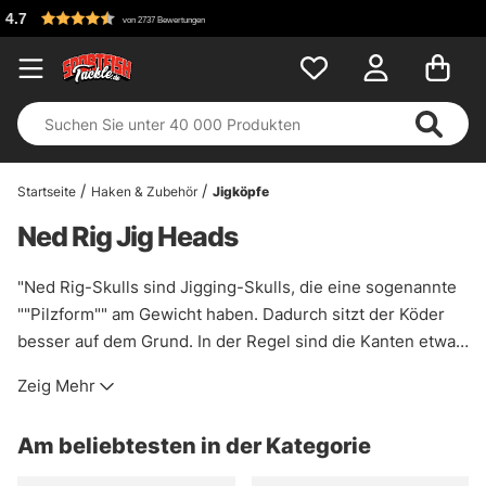
Kostenloser Ver
 Bewertungen
Startseite
Haken & Zubehör
Jigköpfe
Ned Rig Jig Heads
"Ned Rig-Skulls sind Jigging-Skulls, die eine sogenannte
""Pilzform"" am Gewicht haben. Dadurch sitzt der Köder
besser auf dem Grund. In der Regel sind die Kanten etwas
abgerundet, so dass sich ein schwimmendes Material
Zeig Mehr
leichter aufstellen kann. Wenn Sie auf Ned Rig angeln
gehen, empfehlen wir Ihnen 10 von 10 Mal einen Ned
Am beliebtesten in der Kategorie
Skull!"