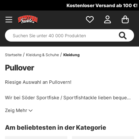
Kostenloser Versand ab 100 €!
Startseite
Kleidung & Schuhe
Kleidung
Pullover
Riesige Auswahl an Pullovern!
Wir bei Söder Sportfiske / Sportfishtackle lieben bequeme
Kleidung, was sich in unserem Sortiment gut zeigt! Einen
Zeig Mehr
gemütlichen Hoodie oder ein cooles Turniertrikot, hier
finden Sie alles, was Sie brauchen. Vertreten Sie Ihre
Am beliebtesten in der Kategorie
Lieblingsmarke sowohl auf der Couch als auch auf dem
See.