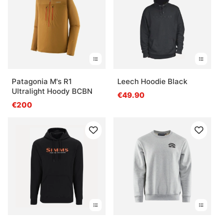
Patagonia M's R1
Leech Hoodie Black
Ultralight Hoody BCBN
€49.90
€200