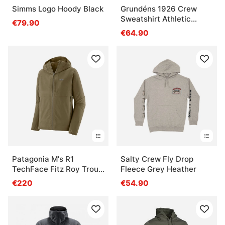
Simms Logo Hoody Black
Grundéns 1926 Crew
Sweatshirt Athletic
€79.90
Heather
€64.90
Patagonia M's R1
Salty Crew Fly Drop
TechFace Fitz Roy Trout
Fleece Grey Heather
Hoody Dark Ash
€220
€54.90