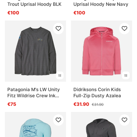
Trout Uprisal Hoody BLK
Uprisal Hoody New Navy
€100
€100
Patagonia M's LW Unity
Didriksons Corin Kids
Fitz Wildrise Crew Ink
Full-Zip Dusty Azalea
Black
€75
€31.90
€31.90