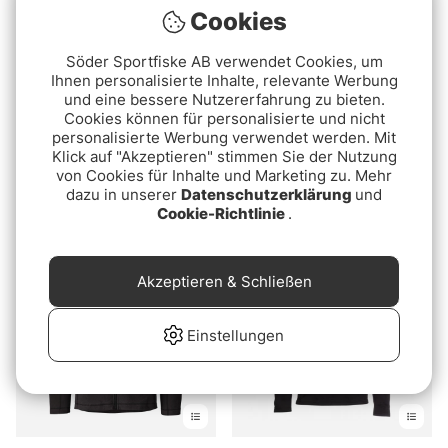
Cookies
Söder Sportfiske AB verwendet Cookies, um
Ihnen personalisierte Inhalte, relevante Werbung
und eine bessere Nutzererfahrung zu bieten.
Cookies können für personalisierte und nicht
Bewertung:
5.0 von 5 Sternen
personalisierte Werbung verwendet werden. Mit
(2)
Patagonia Fitz Roy Icon
Klick auf "Akzeptieren" stimmen Sie der Nutzung
Westin Script Hoodie Ink
Uprisal Crew Sweatshirt
von Cookies für Inhalte und Marketing zu. Mehr
Black
Ink Black
€75
dazu in unserer
Datenschutzerklärung
und
€59.90
Cookie-Richtlinie
.
Akzeptieren & Schließen
Einstellungen