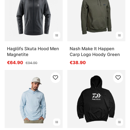
Haglöfs Skuta Hood Men
Nash Make It Happen
Magnetite
Carp Logo Hoody Green
€64.90
€38.90
€94.90