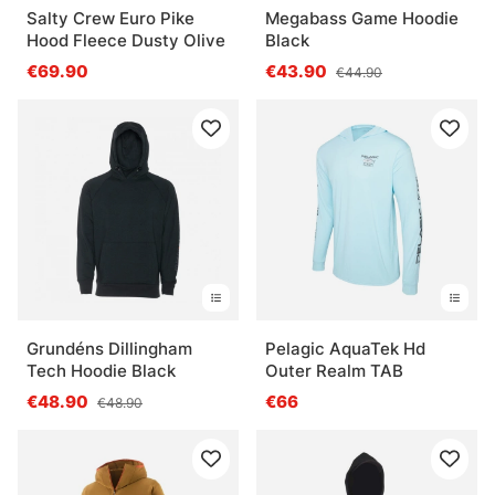
Salty Crew Euro Pike
Megabass Game Hoodie
Hood Fleece Dusty Olive
Black
€69.90
€43.90
€44.90
Grundéns Dillingham
Pelagic AquaTek Hd
Tech Hoodie Black
Outer Realm TAB
€48.90
€66
€48.90