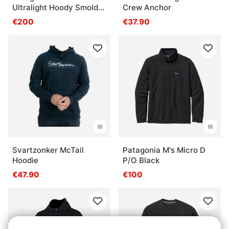
Ultralight Hoody Smolder
Crew Anchor
Blue
€200
€37.90
Svartzonker McTail
Patagonia M's Micro D
Hoodie
P/O Black
€47.90
€100