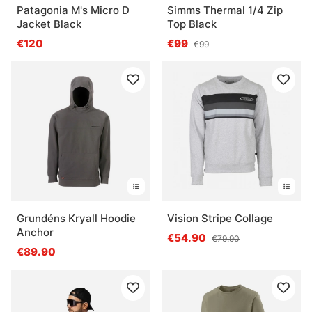
Patagonia M's Micro D
Simms Thermal 1/4 Zip
Jacket Black
Top Black
€120
€99
€99
Grundéns Kryall Hoodie
Vision Stripe Collage
Anchor
€54.90
€79.90
€89.90