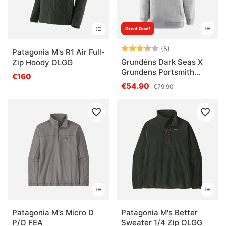
Great Deal!
Bewertung:
3.6 von 5 Ster
(5)
Patagonia M's R1 Air Full-
Grundéns Dark Seas X
Zip Hoody OLGG
Grundens Portsmith
€160
Hoodie Athletic Heather
€54.90
€79.90
Patagonia M's Micro D
Patagonia M's Better
P/O FEA
Sweater 1/4 Zip OLGG