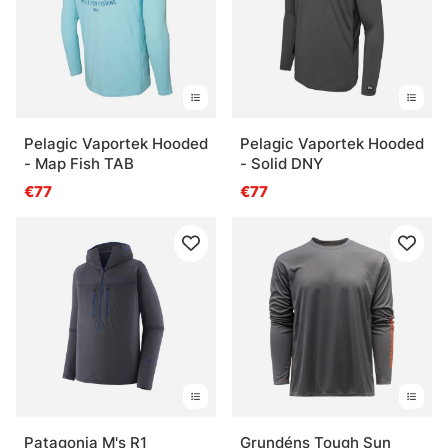
Pelagic Vaportek Hooded
Pelagic Vaportek Hooded
- Map Fish TAB
- Solid DNY
€77
€77
Patagonia M's R1
Grundéns Tough Sun