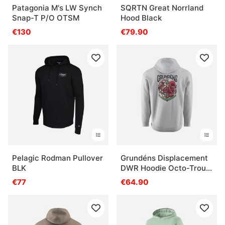
Patagonia M's LW Synch
SQRTN Great Norrland
Snap-T P/O OTSM
Hood Black
€130
€79.90
Pelagic Rodman Pullover
Grundéns Displacement
BLK
DWR Hoodie Octo-Trout
Athletic Heather
€77
€64.90