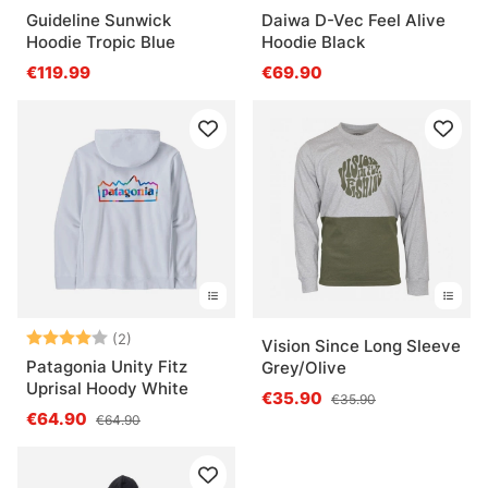
Guideline Sunwick
Daiwa D-Vec Feel Alive
Hoodie Tropic Blue
Hoodie Black
€119.99
€69.90
Bewertung:
4.0 von 5 Sternen
(2)
Vision Since Long Sleeve
Patagonia Unity Fitz
Grey/Olive
Uprisal Hoody White
€35.90
€35.90
€64.90
€64.90