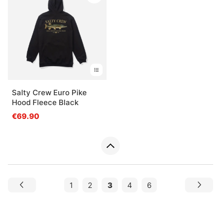
Salty Crew Euro Pike
Hood Fleece Black
€69.90
1
2
3
4
6