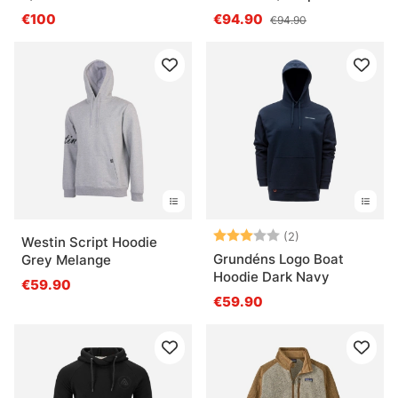
€100
€94.90
€94.90
Bewertung:
3.0 von 5 Ster
(2)
Westin Script Hoodie
Grundéns Logo Boat
Grey Melange
Hoodie Dark Navy
€59.90
€59.90