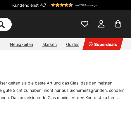
Kundendienst
4.7
von 2737 Bewertungen
Neuigkeiten
Marken
Guides
Superdeals
äser gelten als die beste Art und das Glas, das den meisten
ne gute Sicht zu haben, nicht nur aus Sicherheitsgründen, sondern
nnen. Das polarisierende Glas maximiert den Kontrast zu Ihrer
ben und unten einfallende Licht wird fast vollständig reflektiert
rille kann Ihnen bei der Jagd auf den Fisch Ihrer Träume enorm