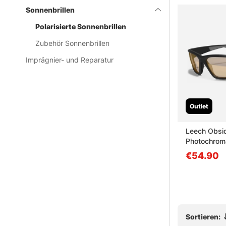
Sonnenbrillen
Polarisierte Sonnenbrillen
Zubehör Sonnenbrillen
Imprägnier- und Reparatur
Outlet
 Premium+
Leech ATW3 Copper
Leech Obsi
Photochrom
ab €29.90
€54.90
Sortieren: