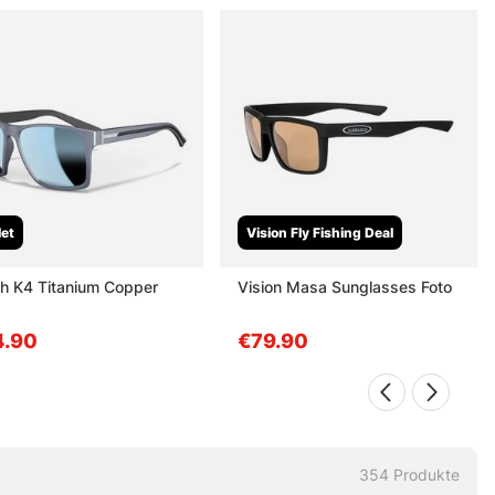
let
Vision Fly Fishing Deal
h K4 Titanium Copper
Vision Masa Sunglasses Foto
4.90
€79.90
354
Produkte