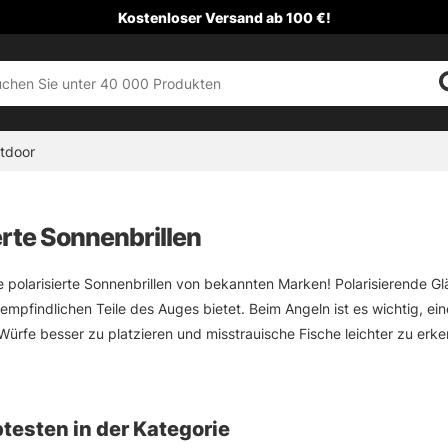
Kostenloser Versand ab 100 €!
tdoor
erte Sonnenbrillen
e polarisierte Sonnenbrillen von bekannten Marken! Polarisierende Gl
 empfindlichen Teile des Auges bietet. Beim Angeln ist es wichtig, ei
Würfe besser zu platzieren und misstrauische Fische leichter zu erke
inimiert die Blendung durch z. B. Schnee, Eis und Wasser. Das von o
ibende Licht erreicht stattdessen das Auge. Eine gute Polarisationsb
testen in der Kategorie