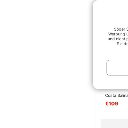
Söder S
Werbung un
und nicht 
Sie d
Costa Salin
€109