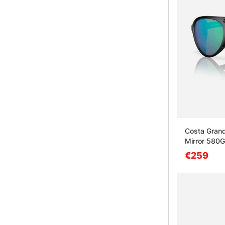
Costa Grand
Mirror 580G
€259