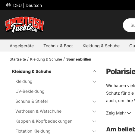
 DEU 
| Deutsch
Angelgeräte
Technik & Boot
Kleidung & Schuhe
Ou
Startseite
Kleidung & Schuhe
Sonnenbrillen
Polarisi
Kleidung & Schuhe
Kleidung
Wir haben viel
UV-Bekleidung
Schutz für die
auch, um Ihre 
Schuhe & Stiefel
Umgebung und m
Wathosen & Watschuhe
Zeig Mehr
und das verble
Kappen & Kopfbedeckungen
helfen!
Am belieb
Flotation Kleidung