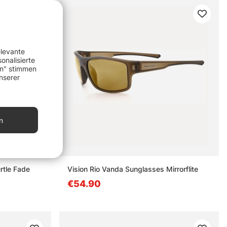
elevante
onalisierte
en" stimmen
nserer
n
rtle Fade
Vision Rio Vanda Sunglasses Mirrorflite
€54.90