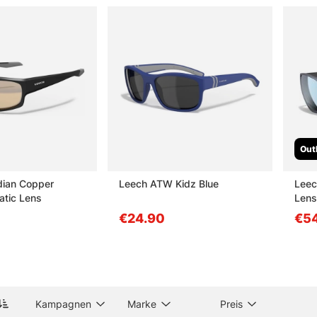
Out
dian Copper
Leech ATW Kidz Blue
Leec
atic Lens
Lens
€24.90
€5
Kampagnen
Marke
Preis