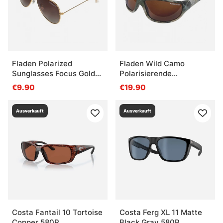
Fladen Polarized
Fladen Wild Camo
Sunglasses Focus Gold
Polarisierende
Frame Brown Lens
Sonnenbrillen Bärnstens
€9.90
€19.90
Lins
Ausverkauft
Ausverkauft
Costa Fantail 10 Tortoise
Costa Ferg XL 11 Matte
Copper 580P
Black Gray 580P