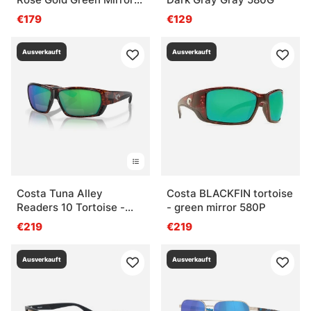
580G
€179
€129
Ausverkauft
Ausverkauft
Costa Tuna Alley
Costa BLACKFIN tortoise
Readers 10 Tortoise -
- green mirror 580P
Grn Mir 580P
€219
€219
Ausverkauft
Ausverkauft