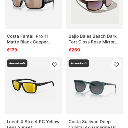
Costa Fantail Pro 11
Bajio Bales Beach Dark
Matte Black Copper
Tort Gloss Rose Mirror
Silver Mirror 580G
PC +2,00
€179
€269
Ausverkauft
Ausverkauft
Leech X Street PC Yellow
Costa Sullivan Deep
Lens Sunset
Crystal Aquamarine Gray