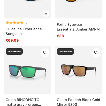
Bewertung:
5.0 von 5 Sternen
(2)
Fortis Eyewear
Guideline Experience
Essentials, Amber AMPM
Sunglasses
€28
€69.99
Ausverkauft
Ausverkauft
Costa RINCONCITO
Costa Paunch Black Gold
matte gray - green
Mirror 580G