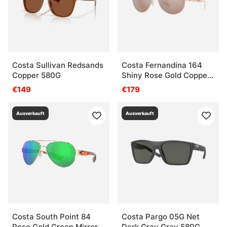
Costa Sullivan Redsands
Costa Fernandina 164
Copper 580G
Shiny Rose Gold Copper
Silver Mirror 580G
€149
€179
Ausverkauft
Ausverkauft
Costa South Point 84
Costa Pargo 05G Net
Rose Gold Green Mirror
Dark Gray Gray 580G