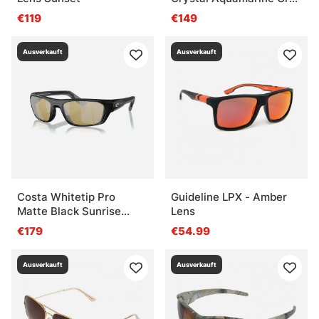
Gradient 580G
€119
€149
Ausverkauft
Ausverkauft
Costa Whitetip Pro
Guideline LPX - Amber
Matte Black Sunrise
Lens
Silver Mirror 580G
€179
€54.99
Ausverkauft
Ausverkauft