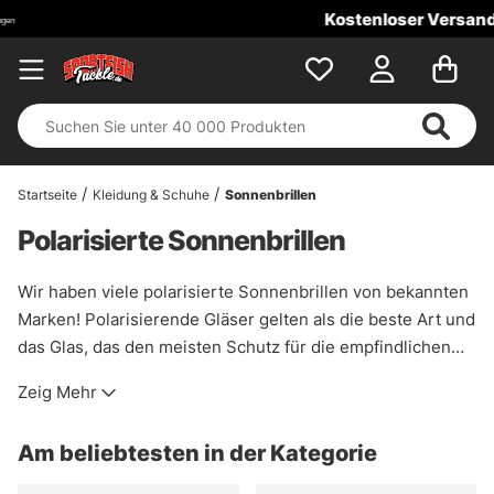
Kostenloser Versand ab 100 €!
Startseite
Kleidung & Schuhe
Sonnenbrillen
Polarisierte Sonnenbrillen
Wir haben viele polarisierte Sonnenbrillen von bekannten
Marken! Polarisierende Gläser gelten als die beste Art und
das Glas, das den meisten Schutz für die empfindlichen
Teile des Auges bietet. Beim Angeln ist es wichtig, eine
Zeig Mehr
gute Sicht zu haben, nicht nur aus Sicherheitsgründen,
sondern auch, um Ihre Würfe besser zu platzieren und
Am beliebtesten in der Kategorie
misstrauische Fische leichter zu erkennen. Das
polarisierende Glas maximiert den Kontrast zu Ihrer