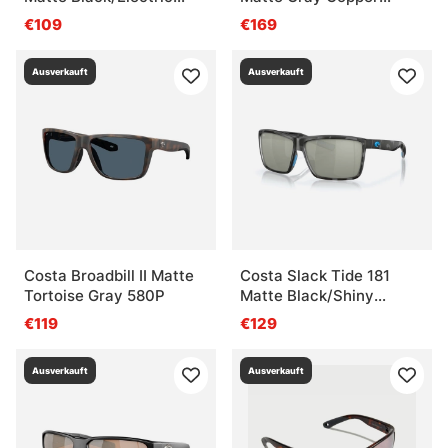
Green Gray Silver Mirror
Silver Mirror 580G
€109
€169
58
Ausverkauft
Ausverkauft
Costa Broadbill II Matte
Costa Slack Tide 181
Tortoise Gray 580P
Matte Black/Shiny
Tortoise Gray 580P
€119
€129
Ausverkauft
Ausverkauft