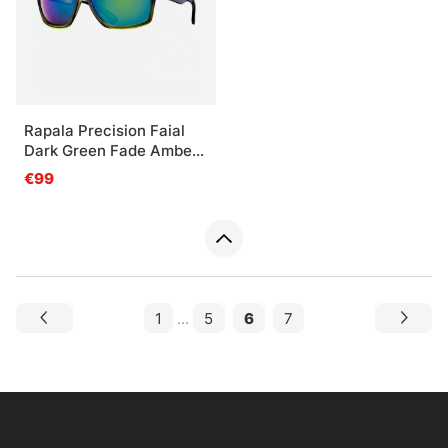
Rapala Precision Faial
Dark Green Fade Amber
Green Mirror
€99
1
...
5
6
7