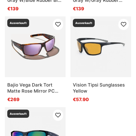
Gray W/Blue Rubber Blue
Gray W/Gray Rubber
Mirror 580G
Green Mirror 580G
€139
€139
Ausverkauft
Ausverkauft
Bajio Vega Dark Tort
Vision Tipsi Sunglasses
Matte Rose Mirror PC
Yellow
+2,00
€269
€57.90
Ausverkauft