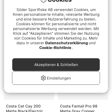
Söder Sportfiske AB verwendet Cookies, um
Ihnen personalisierte Inhalte, relevante Werbung
und eine bessere Nutzererfahrung zu bieten.
Cookies können für personalisierte und nicht
personalisierte Werbung verwendet werden. Mit
Bajio Las Rocas Black
Costa Tuna Alley 11
Klick auf "Akzeptieren" stimmen Sie der Nutzung
Matte Green Mirror PC
Matte Black Blue Mirror
von Cookies für Inhalte und Marketing zu. Mehr
+2,00
580P
dazu in unserer
Datenschutzerklärung
und
€239
€129
Cookie-Richtlinie
.
Ausverkauft
Ausverkauft
Akzeptieren & Schließen
Einstellungen
Costa Cat Cay 200
Costa Fantail Pro 98
Matte Black/Electric
Matte Gray Copper