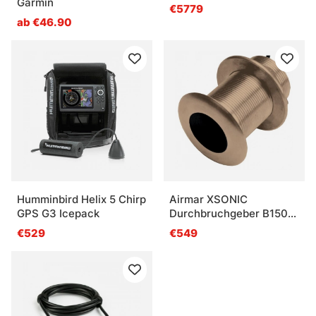
Garmin
€5779
ab €46.90
Humminbird Helix 5 Chirp
Airmar XSONIC
GPS G3 Icepack
Durchbruchgeber B150M
0 DEG
€529
€549