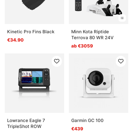
wichtig?
Was ist ein Elektromotor auf dem Boot gut für?
Kinetic Pro Fins Black
Minn Kota Riptide
Terrova 80 WR 24V
€34.90
ab €3059
Lowrance Eagle 7
Garmin GC 100
TripleShot ROW
€439