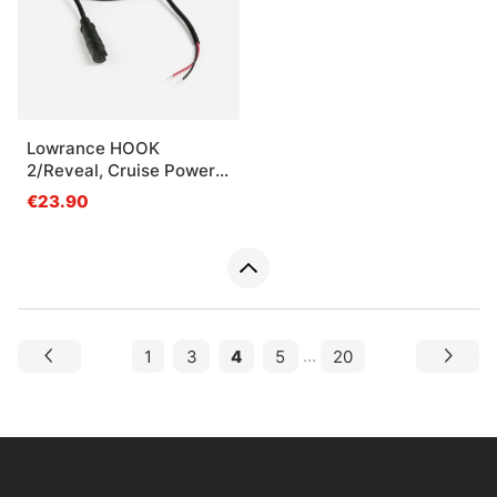
Lowrance HOOK
2/Reveal, Cruise Power
Cable
€23.90
1
3
4
5
...
20