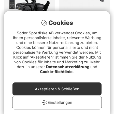
Cookies
Minn Kota Terrova Quest
Lowrance HDI Skimmer
90/115 WR DSC
LOW/HIGH 455/800 9PIN
Söder Sportfiske AB verwendet Cookies, um
Ihnen personalisierte Inhalte, relevante Werbung
ab €4159
€289
und eine bessere Nutzererfahrung zu bieten.
Cookies können für personalisierte und nicht
personalisierte Werbung verwendet werden. Mit
Klick auf "Akzeptieren" stimmen Sie der Nutzung
von Cookies für Inhalte und Marketing zu. Mehr
dazu in unserer
Datenschutzerklärung
und
Cookie-Richtlinie
.
Akzeptieren & Schließen
Einstellungen
Deeper Night Cover
Lowrance 9 Pin BLACK
to 7 pin BLUE Adapter:
€19.90
For Analog Temp.