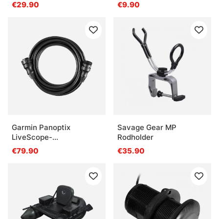
€29.90
€9.90
Garmin Panoptix
Savage Gear MP
LiveScope-
Rodholder
förlängningskabel till
€79.90
€35.90
givare 3 m (21-polig)