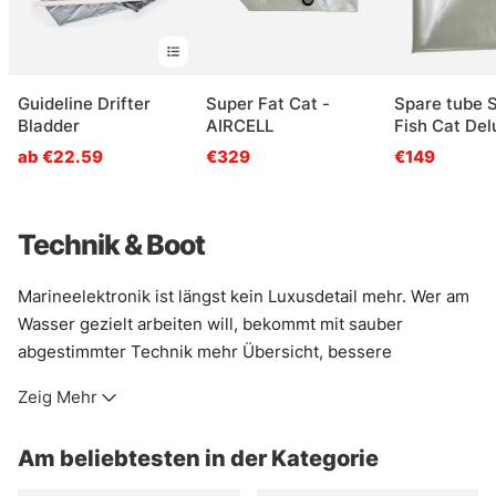
Guideline Drifter
Super Fat Cat -
Spare tube S
Bladder
AIRCELL
Fish Cat Del
SFC
ab €22.59
€329
€149
Technik & Boot
Marineelektronik ist längst kein Luxusdetail mehr. Wer am
Wasser gezielt arbeiten will, bekommt mit sauber
abgestimmter Technik mehr Übersicht, bessere
Orientierung und oft auch ein ruhigeres Gefühl beim
Zeig Mehr
Fischen. Gerade auf unbekannten Gewässern oder bei
wechselnden Bedingungen zahlt sich das schnell aus.
Am beliebtesten in der Kategorie
Ob Kartenplotter, Echolot oder ergänzende Systeme: Gute
Bootselektronik hilft dabei, Kanten, Plateaus und andere