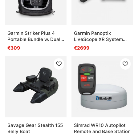
Garmin Striker Plus 4
Garmin Panoptix
Portable Bundle w. Dual
LiveScope XR System
Beam
LVS62XR & GLS10
€309
€2699
Savage Gear Stealth 155
Simrad WR10 Autopilot
Belly Boat
Remote and Base Station