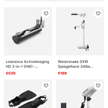
Kartenmaterial und Sicherheitsausrüstung. Das Ganze soll
funktionieren, nicht glänzen.
Die passende Auswahl ist oft etwas knifflig, besonders
wenn Strombedarf, Montage und Einsatzzweck
zusammenpassen müssen. Bei Fragen einfach nachhaken.
Lieber einmal sauber gewählt als später mit halbfertigem
Aufbau am Steg stehen.
Häufige Fragen
Lowrance ActiveImaging
Watersnake SXW
Was ist Marineelektronik?
HD 3-in-1 (HW) -
Spiegelheck 34lbs
SideScan Fish Reveal
15,4kg Salt
€539
€199
Was ist der Vorteil eines Kartenplotters mit
Echolot?
Was ist bei der Auswahl von Marineelektronik