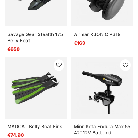
Savage Gear Stealth 175
Airmar XSONIC P319
Belly Boat
€169
€659
MADCAT Belly Boat Fins
Minn Kota Endura Max 55
42'' 12V Batt .Ind
€74.90