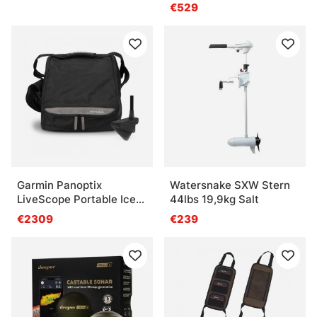
€529
Garmin Panoptix
Watersnake SXW Stern
LiveScope Portable Ice
44lbs 19,9kg Salt
Fishing Kit
€2309
€239