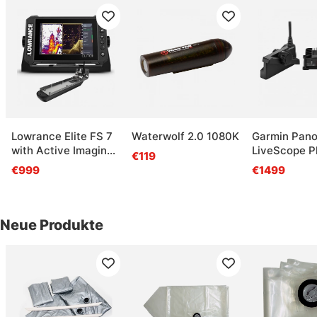
Lowrance Elite FS 7
Waterwolf 2.0 1080K
Garmin Pano
with Active Imaging
LiveScope P
€119
3-in-1
34 System
€999
€1499
Neue Produkte