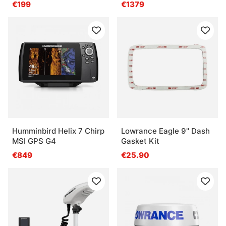
Pack, MKII Pump-1
€199
€1379
Humminbird Helix 7 Chirp
Lowrance Eagle 9'' Dash
MSI GPS G4
Gasket Kit
€849
€25.90