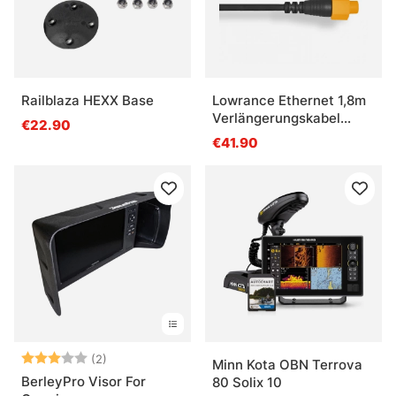
Railblaza HEXX Base
Lowrance Ethernet 1,8m
Verlängerungskabel
€22.90
(ETHEXT-6YL)
€41.90
Bewertung:
3.0 von 5 Sternen
(2)
Minn Kota OBN Terrova
BerleyPro Visor For
80 Solix 10