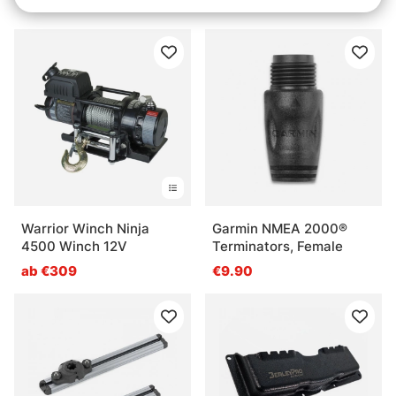
€34.90
Transducers
Warrior Winch Ninja
Garmin NMEA 2000®
4500 Winch 12V
Terminators, Female
ab €309
€9.90