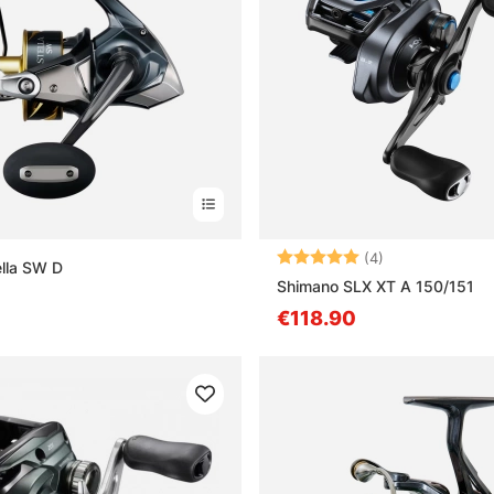
Bewertung:
5.0 von 5 Ster
(4)
lla SW D
Shimano SLX XT A 150/151
€118.90