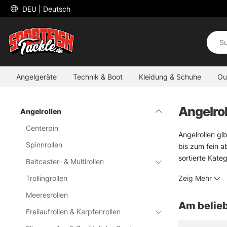
 DEU 
| Deutsch
Angelgeräte
Technik & Boot
Kleidung & Schuhe
Ou
Angelrol
Angelrollen
Centerpin
Angelrollen gi
Spinnrollen
bis zum fein a
sortierte Kateg
Baitcaster- & Multirollen
Praktisch ist 
Trollingrollen
Zeig Mehr
Stärken dort a
Rückmeldung ge
Meeresrollen
Am belieb
Die Auswahl is
Freilaufrollen & Karpfenrollen
Budget und Ang