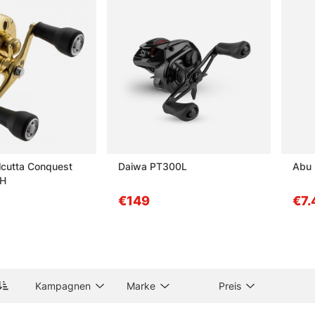
enehm eigen.
en, Trolling-Rollen und Multirollen ansehen
gen zu Angelrollen
ine Angelrolle?
lcutta Conquest
Daiwa PT300L
Abu R
er Unterschied zwischen einer Multirolle und anderen Rollen?
LH
€149
€7.
ine Meeresrolle?
ine Trolling-Rolle?
Kampagnen
Marke
Preis