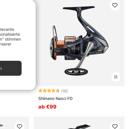
elevante
onalisierte
en" stimmen
nserer
n
rnen
Bewertung:
4.8 von 5 Sternen
(16)
Shimano Nasci FD
ab €99