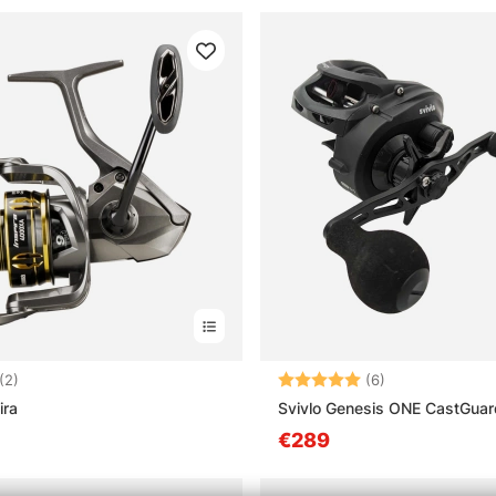
4.5 von 5 Sternen
Bewertung:
5.0 von 5 Ster
(2)
(6)
ira
Svivlo Genesis ONE CastGuar
€289