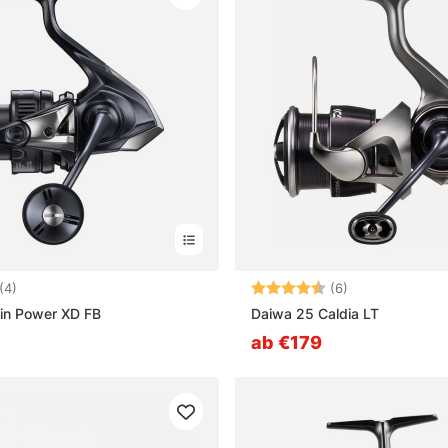
4.5 von 5 Sternen
Bewertung:
4.2 von 5 Ster
(4)
(6)
in Power XD FB
Daiwa 25 Caldia LT
ab €179