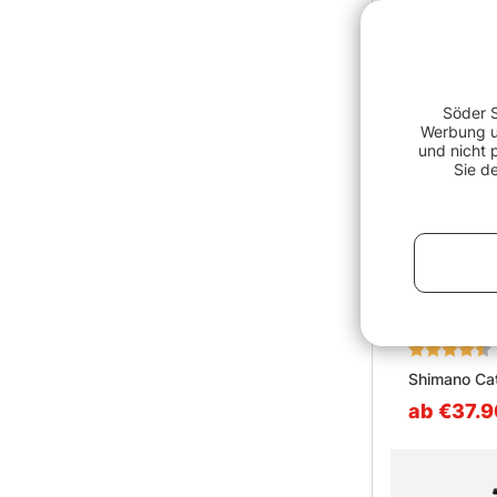
Söder S
Werbung un
und nicht 
Sie d
Bewertung:
Shimano Ca
ab €37.9