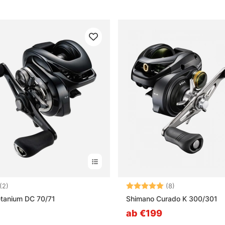
5.0 von 5 Sternen
Bewertung:
5.0 von 5 Ster
(2)
(8)
tanium DC 70/71
Shimano Curado K 300/301
ab €199