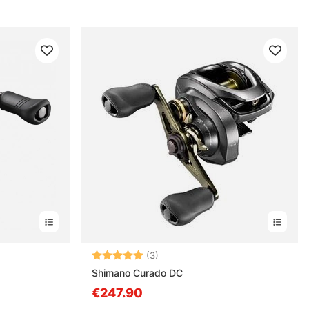
nen
Bewertung:
5.0 von 5 Sternen
(3)
Shimano Curado DC
€247.90