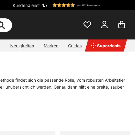
Kundendienst
4.7
von 2732 Bewertungen
Neuigkeiten
Marken
Guides
Superdeals
lmethode findet sich die passende Rolle, vom robusten Arbeitstier
ll unübersichtlich werden. Genau dann hilft eine breite, sauber
ag zusammenkommen. Eine kräftige Meeresrolle spielt ihre
ig auf langen Strecken, während Multirollen eine direkte, ehrliche
nd, sondern auch, damit mehr Spielraum bleibt, wenn Technik,
op. Die tauchen nicht überall auf, und genau das macht die Sache