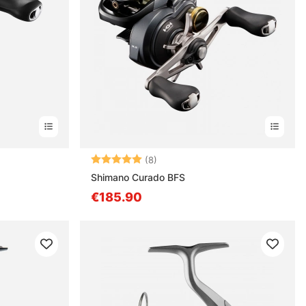
nen
Bewertung:
5.0 von 5 Sternen
(8)
Shimano Curado BFS
€185.90