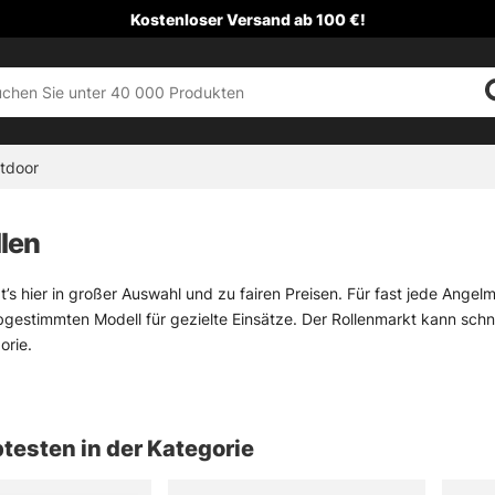
Kostenloser Versand ab 100 €!
tdoor
len
bt’s hier in großer Auswahl und zu fairen Preisen. Für fast jede Ange
bgestimmten Modell für gezielte Einsätze. Der Rollenmarkt kann schne
orie.
das vor allem, wenn unterschiedliche Gewässer und Köder an einem T
us, wo Druck und Salz das Material fordern. Trolling-Rollen laufen ruh
ben, die beim präzisen Fischen oft Gold wert ist.
testen in der Kategorie
t bewusst groß gehalten. Nicht nur, weil Rollen einfach spannend si
elstil zusammenpassen sollen. Einige Modelle gibt’s exklusiv im Sh