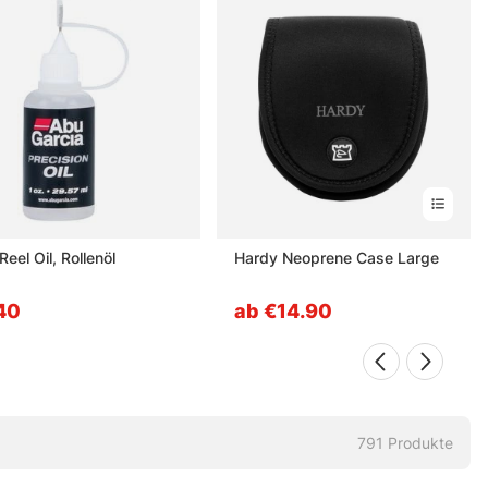
eel Oil, Rollenöl
Hardy Neoprene Case Large
40
ab €14.90
791
Produkte