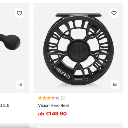
nen
Bewertung:
3.7 von 5 Sternen
(3)
d 2.0
Vision Hero Reel
ab €149.90