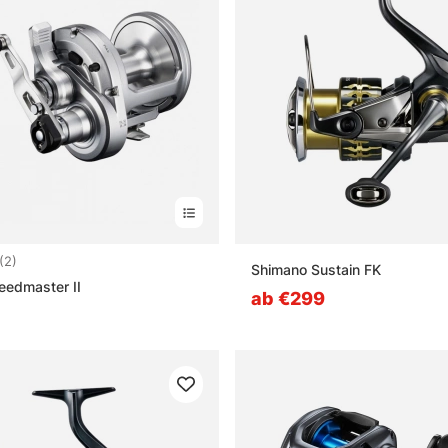
4.5 von 5 Sternen
(2)
Shimano Sustain FK
eedmaster II
ab €299