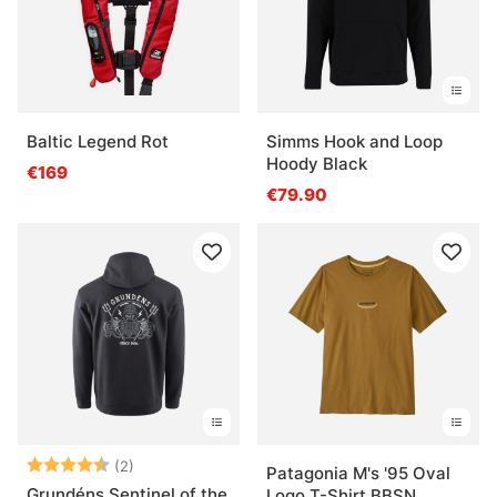
Baltic Legend Rot
Simms Hook and Loop
Hoody Black
€169
€79.90
Bewertung:
4.5 von 5 Sternen
(2)
Patagonia M's '95 Oval
Grundéns Sentinel of the
Logo T-Shirt BBSN