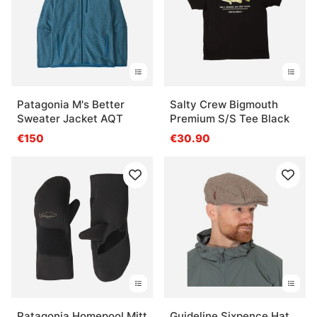
Patagonia M's Better
Salty Crew Bigmouth
Sweater Jacket AQT
Premium S/S Tee Black
€150
€30.90
Patagonia Homepool Mitt
Guideline Sixpence Hat