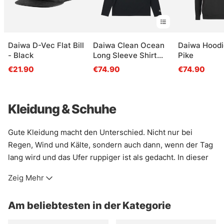
Daiwa D-Vec Flat Bill
Daiwa Clean Ocean
Daiwa Hoodi
- Black
Long Sleeve Shirt
Pike
Black
€21.90
€74.90
€74.90
Kleidung & Schuhe
Gute Kleidung macht den Unterschied. Nicht nur bei
Regen, Wind und Kälte, sondern auch dann, wenn der Tag
lang wird und das Ufer ruppiger ist als gedacht. In dieser
Kategorie findet sich Ausrüstung fürs Angeln und für das
Zeig Mehr
Leben draußen: Schichten, die trocken halten, Wärme, die
nicht klobig wirkt, und Teile, die Bewegung zulassen, statt
Am beliebtesten in der Kategorie
sie zu bremsen.
Wer am Wasser steht, braucht oft mehr als nur eine Jacke.