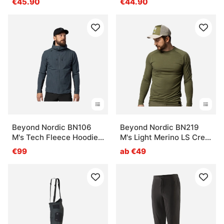
€45.90
€44.90
Beyond Nordic BN106
Beyond Nordic BN219
M's Tech Fleece Hoodie
M's Light Merino LS Crew
Dark Slate
Moss Green
€99
ab €49