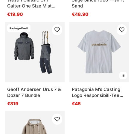
Gaiter One Size Mist
Sand
Grey
€19.90
€48.90
Package Deal!
Geoff Andersen Urus 7 &
Patagonia M's Casting
Dozer 7 Bundle
Logo Responsibili-Tee
WHI
€819
€45