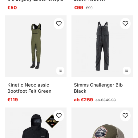
Grey
€50
€99
€99
Kinetic Neoclassic
Simms Challenger Bib
Bootfoot Felt Green
Black
€119
ab €259
ab €349.90