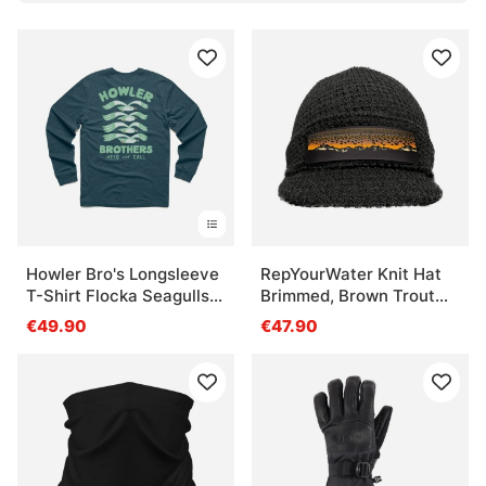
Angeln
Was ist der Sinn von Schichten beim Angeln?
Was ist bei Schuhen und Stiefeln am Wasser
wichtig?
Was ist eine Imprägnierung?
Howler Bro's Longsleeve
RepYourWater Knit Hat
T-Shirt Flocka Seagulls
Brimmed, Brown Trout
Key Largo
Mountains
Was ist der Nutzen einer guten Sonnenbrille beim
€49.90
€47.90
Angeln?