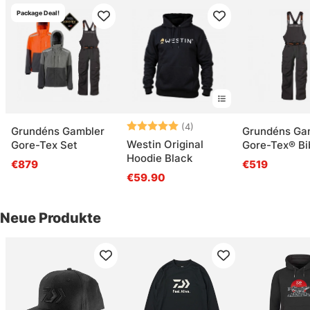
Package Deal!
Bewertung:
5.0 von 5 Sternen
(4)
Grundéns Gambler
Grundéns Ga
Westin Original
Gore-Tex Set
Gore-Tex® Bi
Hoodie Black
Anchor
€879
€519
€59.90
Neue Produkte