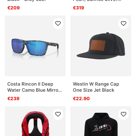
Mirror 580g
€209
€319
Costa Rincon II Deep
Westin W Range Cap
Water Camo Blue Mirror
One Size Jet Black
580G
€239
€22.90