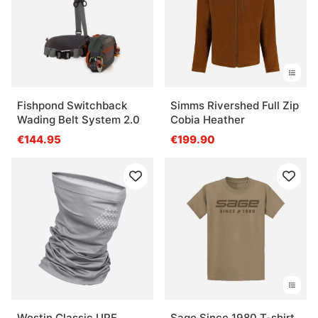
Fishpond Switchback
Simms Rivershed Full Zip
Wading Belt System 2.0
Cobia Heather
€144.95
€199.90
Westin Classic UPF
Sage Since 1980 T-shirt