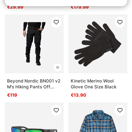
€29.99
€179.99
Beyond Nordic BN001 v2
Kinetic Merino Wool
M's Hiking Pants Off
Glove One Size Black
Black
€119
€13.90