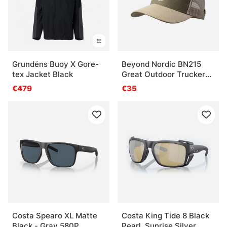
Grundéns Buoy X Gore-
Beyond Nordic BN215
tex Jacket Black
Great Outdoor Trucker
Cap G-Beige
€479
€35
Costa Spearo XL Matte
Costa King Tide 8 Black
Black - Gray 580P
Pearl, Sunrise Silver