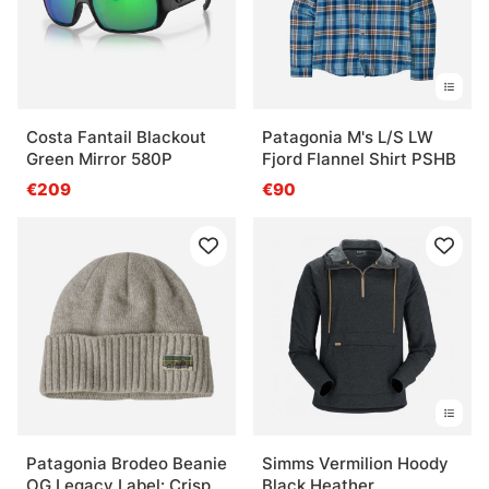
Costa Fantail Blackout
Patagonia M's L/S LW
Green Mirror 580P
Fjord Flannel Shirt PSHB
€209
€90
Patagonia Brodeo Beanie
Simms Vermilion Hoody
OG Legacy Label: Crisp
Black Heather