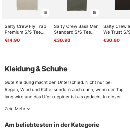
Salty Crew Fly Trap
Salty Crew Bass Man
Salty Crew I
Premium S/S Tee
Standard S/S Tee
We Trust S/
Moonbeam
Dusty Olive
Black
€14.90
€30.90
€30.90
Kleidung & Schuhe
Gute Kleidung macht den Unterschied. Nicht nur bei
Regen, Wind und Kälte, sondern auch dann, wenn der Tag
lang wird und das Ufer ruppiger ist als gedacht. In dieser
Kategorie findet sich Ausrüstung fürs Angeln und für das
Zeig Mehr
Leben draußen: Schichten, die trocken halten, Wärme, die
nicht klobig wirkt, und Teile, die Bewegung zulassen, statt
Am beliebtesten in der Kategorie
sie zu bremsen.