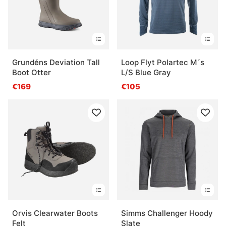
Grundéns Deviation Tall
Loop Flyt Polartec M´s
Boot Otter
L/S Blue Gray
€169
€105
Orvis Clearwater Boots
Simms Challenger Hoody
Felt
Slate