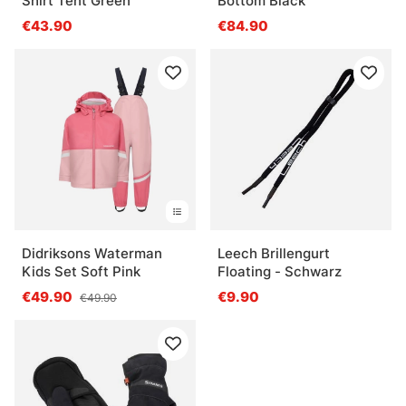
Shirt Tent Green
Bottom Black
€43.90
€84.90
Didriksons Waterman
Leech Brillengurt
Kids Set Soft Pink
Floating - Schwarz
€49.90
€9.90
€49.90