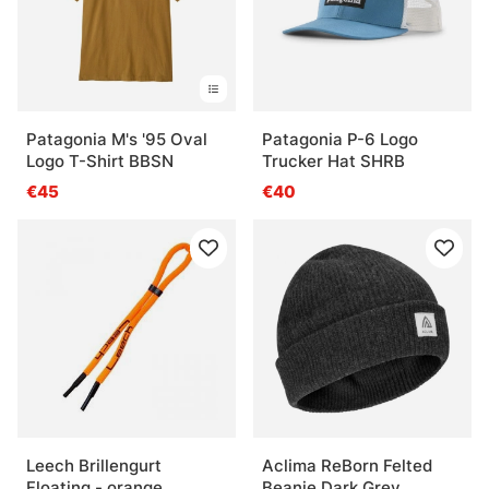
Patagonia M's '95 Oval
Patagonia P-6 Logo
Logo T-Shirt BBSN
Trucker Hat SHRB
€45
€40
Leech Brillengurt
Aclima ReBorn Felted
Floating - orange
Beanie Dark Grey