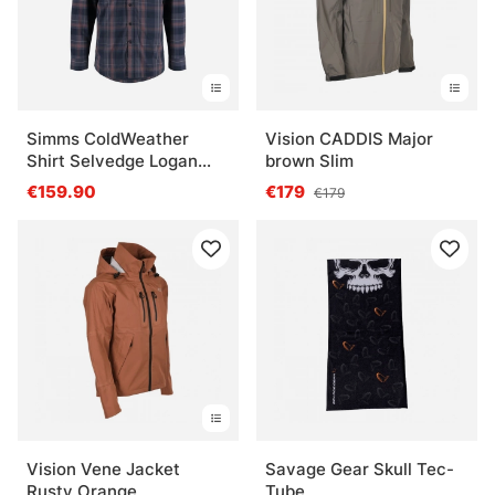
Simms ColdWeather
Vision CADDIS Major
Shirt Selvedge Logan
brown Slim
Plaid
€159.90
€179
€179
Vision Vene Jacket
Savage Gear Skull Tec-
Rusty Orange
Tube