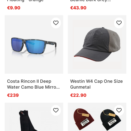
Melange
€9.90
€43.90
Costa Rincon II Deep
Westin W4 Cap One Size
Water Camo Blue Mirror
Gunmetal
580G
€239
€22.90