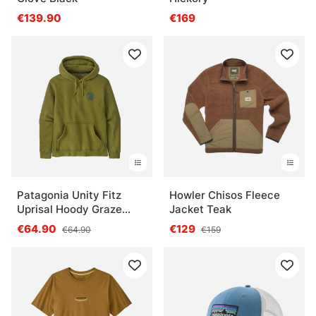
€139.90
€169
Patagonia Unity Fitz
Howler Chisos Fleece
Uprisal Hoody Graze
Jacket Teak
Green
€64.90
€129
€64.90
€159