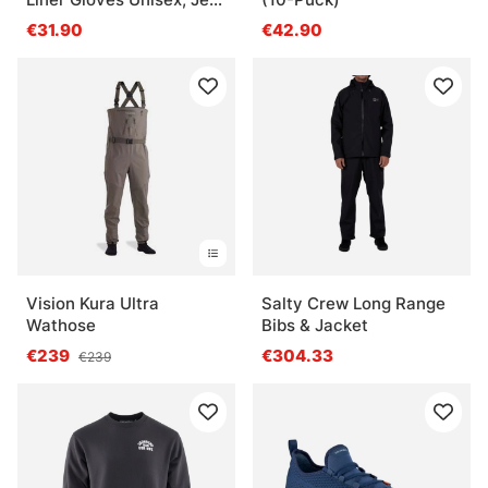
Black
€31.90
€42.90
Vision Kura Ultra
Salty Crew Long Range
Wathose
Bibs & Jacket
€239
€304.33
€239