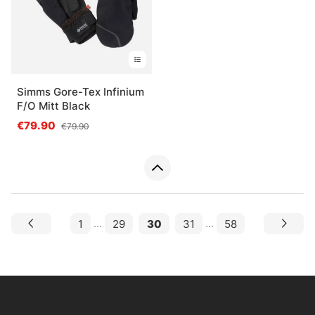
Simms Gore-Tex Infinium
F/O Mitt Black
€79.90
€79.90
1
...
29
30
31
...
58