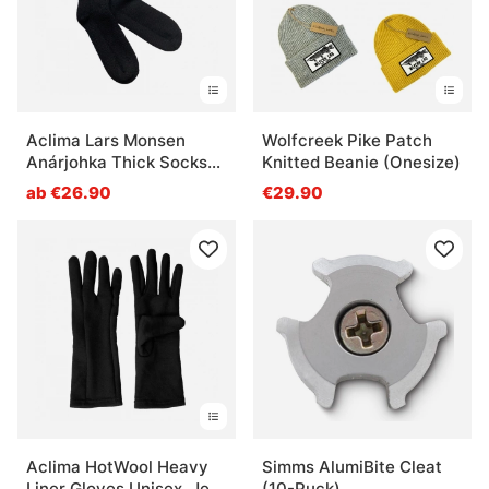
Aclima Lars Monsen
Wolfcreek Pike Patch
Anárjohka Thick Socks
Knitted Beanie (Onesize)
Jet Black
ab €26.90
€29.90
Aclima HotWool Heavy
Simms AlumiBite Cleat
Liner Gloves Unisex, Jet
(10-Puck)