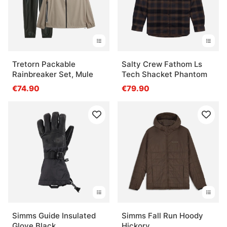
Tretorn Packable
Salty Crew Fathom Ls
Rainbreaker Set, Mule
Tech Shacket Phantom
€74.90
€79.90
Simms Guide Insulated
Simms Fall Run Hoody
Glove Black
Hickory