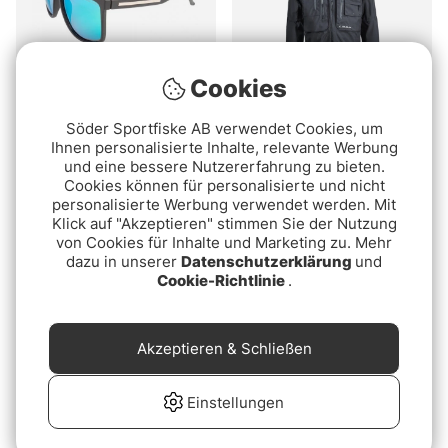
Cookies
Fladen Polarized
Loop Torne 2.0 Wading
Söder Sportfiske AB verwendet Cookies, um
Sunglasses Matt Black
Jacket Soft Black
Ihnen personalisierte Inhalte, relevante Werbung
Green/Grey Revo Lens
und eine bessere Nutzererfahrung zu bieten.
€15.90
€665
Cookies können für personalisierte und nicht
personalisierte Werbung verwendet werden. Mit
Klick auf "Akzeptieren" stimmen Sie der Nutzung
von Cookies für Inhalte und Marketing zu. Mehr
dazu in unserer
Datenschutzerklärung
und
Cookie-Richtlinie
.
Akzeptieren & Schließen
Einstellungen
Costa Spearo XL Matte
Howler Bros Mono
Black - Gray 580P
Mirage Light Grey