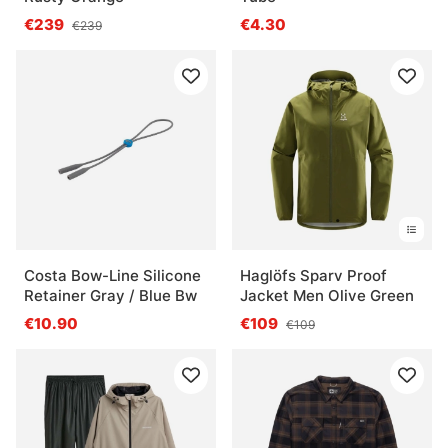
€239
€4.30
€239
Costa Bow-Line Silicone
Haglöfs Sparv Proof
Retainer Gray / Blue Bw
Jacket Men Olive Green
€10.90
€109
€109