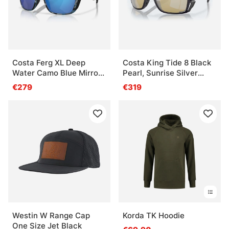
Costa Ferg XL Deep
Costa King Tide 8 Black
Water Camo Blue Mirror
Pearl, Sunrise Silver
580G
Mirror 580g
€279
€319
Westin W Range Cap
Korda TK Hoodie
One Size Jet Black