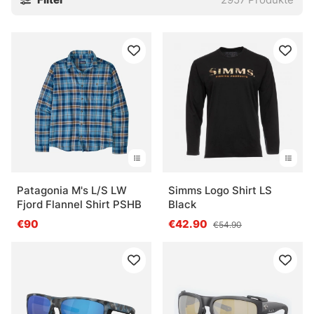
Häufige Fragen zu Kleidung und Schuhen fürs
Angeln
Was ist der Sinn von Schichten beim Angeln?
Was ist bei Schuhen und Stiefeln am Wasser
wichtig?
Was ist eine Imprägnierung?
Patagonia M's L/S LW
Simms Logo Shirt LS
Fjord Flannel Shirt PSHB
Black
Was ist der Nutzen einer guten Sonnenbrille beim
€90
€42.90
€54.90
Angeln?