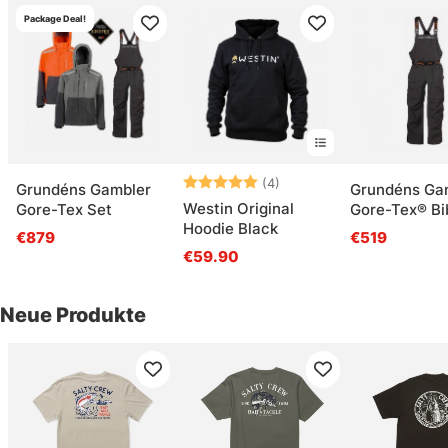
Package Deal!
Bewertung:
5.0 von 5 Sternen
(4)
Grundéns Gambler
Grundéns Ga
Westin Original
Gore-Tex Set
Gore-Tex® Bi
Hoodie Black
Anchor
€879
€519
€59.90
Neue Produkte