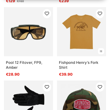
€129
€239
€159
Pool 12 Fitover, FP9,
Fishpond Henry’s Fork
Amber
Shirt
€28.90
€39.90