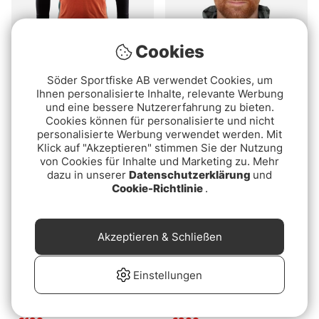
Cookies
Aclima WarmWool
Guideline Black Gnat
Söder Sportfiske AB verwendet Cookies, um
Hoodsweater w/zip M's
Beanie - Black
Ihnen personalisierte Inhalte, relevante Werbung
Jet Black/RC/NA
und eine bessere Nutzererfahrung zu bieten.
€139
€29.99
Cookies können für personalisierte und nicht
personalisierte Werbung verwendet werden. Mit
Klick auf "Akzeptieren" stimmen Sie der Nutzung
von Cookies für Inhalte und Marketing zu. Mehr
dazu in unserer
Datenschutzerklärung
und
Cookie-Richtlinie
.
Akzeptieren & Schließen
Einstellungen
Howler Chisos Fleece
Megabass Wilderness
Jacket Nightshade
Jacket Competition
Yellow