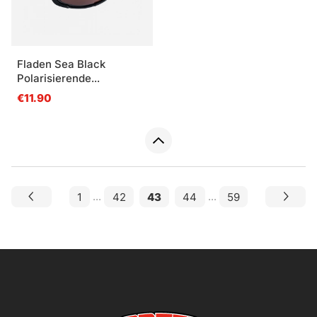
Fladen Sea Black
Polarisierende
Sonnenbrillen Copper
€11.90
Lins
1
...
42
43
44
...
59