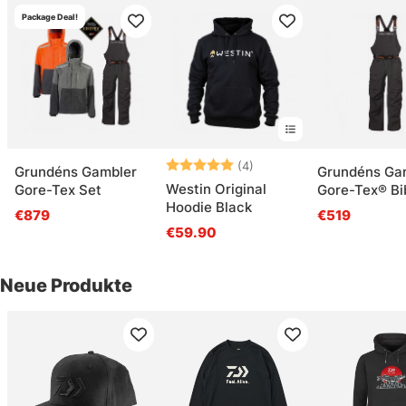
Package Deal!
Bewertung:
5.0 von 5 Sternen
(4)
Grundéns Gambler
Grundéns Ga
Westin Original
Gore-Tex Set
Gore-Tex® Bi
Hoodie Black
Anchor
€879
€519
€59.90
Neue Produkte