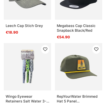
Leech Cap Stich Grey
Megabass Cap Classic
Snapback Black/Red
€18.90
€54.90
Wingo Eyewear
RepYourWater Brimmed
Retainers Salt Water 3-
Hat 5 Panel
pack
Unstructured - Fly