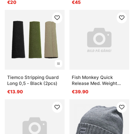
€20
€45
Fishing Roots
Tiemco Stripping Guard
Fish Monkey Quick
Long 0,5 - Black (2pcs)
Release Med. Weight
Wiring Glove - XXL
€13.90
€39.90