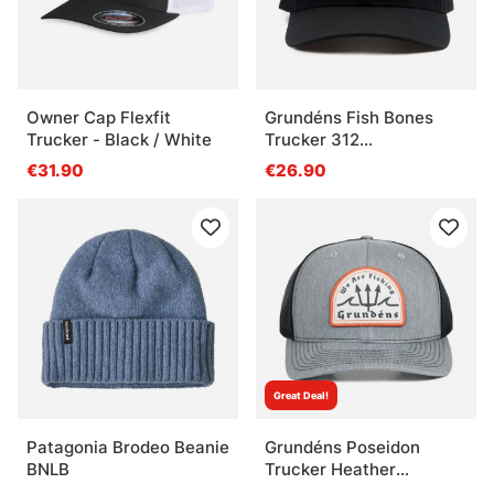
Owner Cap Flexfit
Grundéns Fish Bones
Trucker - Black / White
Trucker 312
Black/Charcoal
€31.90
€26.90
Great Deal!
Patagonia Brodeo Beanie
Grundéns Poseidon
BNLB
Trucker Heather
Grey/Black