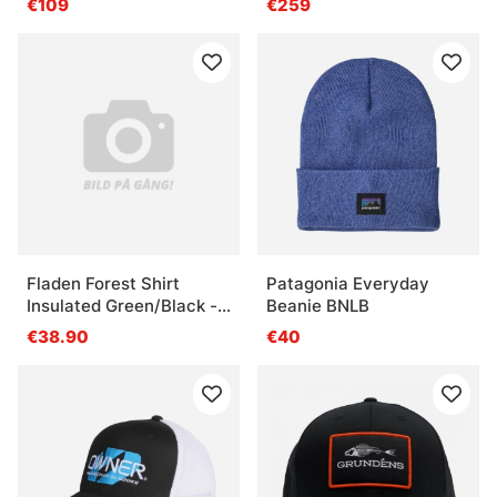
€109
€259
Perry Edition
Fladen Forest Shirt
Patagonia Everyday
Insulated Green/Black -
Beanie BNLB
XXL
€38.90
€40