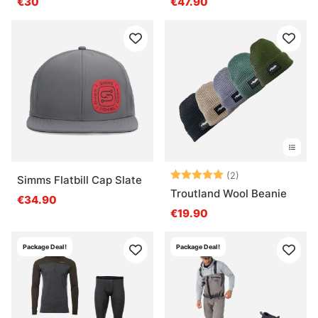
€30
€47.90
Bewertung:
5.0 von 5 Ster
(2)
Simms Flatbill Cap Slate
Troutland Wool Beanie
€34.90
€19.90
Package Deal!
Package Deal!