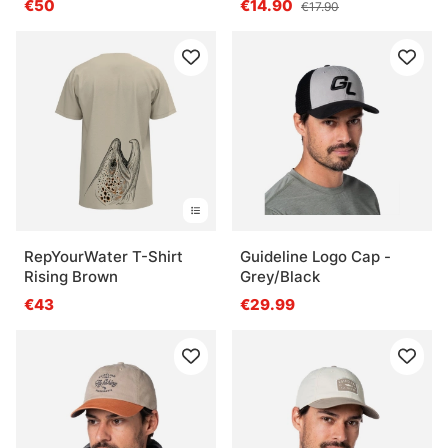
€50
€14.90
€17.90
RepYourWater T-Shirt
Guideline Logo Cap -
Rising Brown
Grey/Black
€43
€29.99