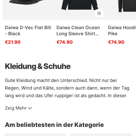
Daiwa D-Vec Flat Bill
Daiwa Clean Ocean
Daiwa Hoodi
- Black
Long Sleeve Shirt
Pike
Black
€21.90
€74.90
€74.90
Kleidung & Schuhe
Gute Kleidung macht den Unterschied. Nicht nur bei
Regen, Wind und Kälte, sondern auch dann, wenn der Tag
lang wird und das Ufer ruppiger ist als gedacht. In dieser
Kategorie findet sich Ausrüstung fürs Angeln und für das
Zeig Mehr
Leben draußen: Schichten, die trocken halten, Wärme, die
nicht klobig wirkt, und Teile, die Bewegung zulassen, statt
Am beliebtesten in der Kategorie
sie zu bremsen.
Wer am Wasser steht, braucht oft mehr als nur eine Jacke.