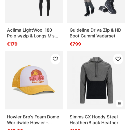
Aclima LightWool 180
Guideline Driva Zip & HD
Polo w/zip & Longs M's
Boot Gummi Vadarset
Tarmac/Marengo
€179
€799
Howler Bro's Foam Dome
Simms CX Hoody Steel
Worldwide Howler -
Heather/Black Heather
Yellow / White