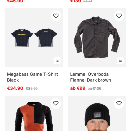
€45.90
€139
€139
Megabass Game T-Shirt
Lemmel Överboda
Black
Flannel Dark brown
€34.90
ab €99
€35.90
ab €109