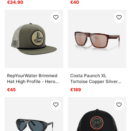
€34.90
€40
RepYourWater Brimmed
Costa Paunch XL
Hat High Profile - Hero
Tortoise Copper Silver
Squatch
Mirror 580P
€45
€189