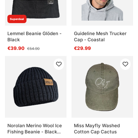
Superdeal
Lemmel Beanie Glöden -
Guideline Mesh Trucker
Black
Cap - Coastal
€39.90
€29.99
€54.90
Norolan Merino Wool Ice
Miss Mayfly Washed
Fishing Beanie - Black
Cotton Cap Cactus
One-Size