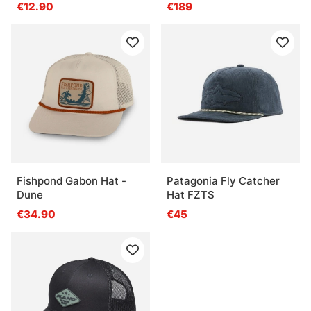
Mirror 580P
€12.90
€189
Fishpond Gabon Hat -
Patagonia Fly Catcher
Dune
Hat FZTS
€34.90
€45