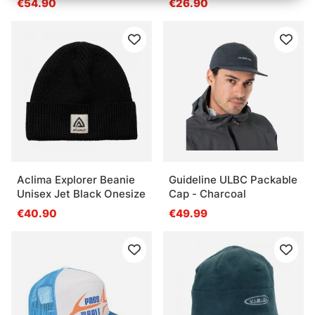
€54.90
€26.90
Aclima Explorer Beanie
Guideline ULBC Packable
Unisex Jet Black Onesize
Cap - Charcoal
€40.90
€49.99