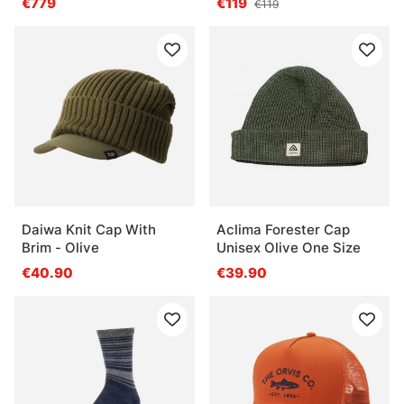
€779
€119
€119
Daiwa Knit Cap With
Aclima Forester Cap
Brim - Olive
Unisex Olive One Size
€40.90
€39.90