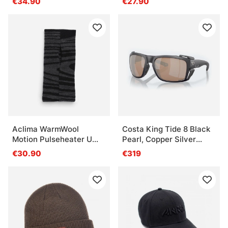
€34.90
€27.90
Aclima WarmWool
Costa King Tide 8 Black
Motion Pulseheater U
Pearl, Copper Silver
Black Motion
Mirror 580g
€30.90
€319