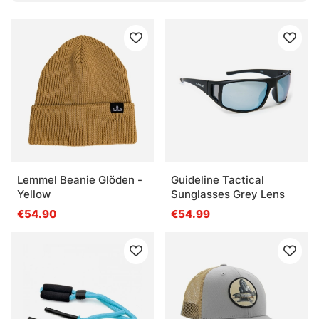
Angeln
Was ist der Sinn von Schichten beim Angeln?
Was ist bei Schuhen und Stiefeln am Wasser
wichtig?
Was ist eine Imprägnierung?
Lemmel Beanie Glöden -
Guideline Tactical
Yellow
Sunglasses Grey Lens
Was ist der Nutzen einer guten Sonnenbrille beim
€54.90
€54.99
Angeln?