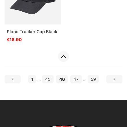
Plano Trucker Cap Black
€16.90
1
...
45
46
47
...
59