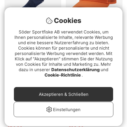
Cookies
Simms Merino
Orvis Co Trucker Hat
Söder Sportfiske AB verwendet Cookies, um
Lightweight Hiker Sock
Red Clay
Ihnen personalisierte Inhalte, relevante Werbung
Admiral Blue
und eine bessere Nutzererfahrung zu bieten.
€34.90
€40
Cookies können für personalisierte und nicht
personalisierte Werbung verwendet werden. Mit
Klick auf "Akzeptieren" stimmen Sie der Nutzung
von Cookies für Inhalte und Marketing zu. Mehr
dazu in unserer
Datenschutzerklärung
und
Cookie-Richtlinie
.
Akzeptieren & Schließen
Einstellungen
Lemmel Beanie Kapell 16
Lemmel Scarf/Bandana
- Black
58x58cm Storebror Red