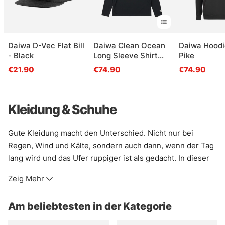
Daiwa D-Vec Flat Bill
Daiwa Clean Ocean
Daiwa Hoodi
- Black
Long Sleeve Shirt
Pike
Black
€21.90
€74.90
€74.90
Kleidung & Schuhe
Gute Kleidung macht den Unterschied. Nicht nur bei
Regen, Wind und Kälte, sondern auch dann, wenn der Tag
lang wird und das Ufer ruppiger ist als gedacht. In dieser
Kategorie findet sich Ausrüstung fürs Angeln und für das
Zeig Mehr
Leben draußen: Schichten, die trocken halten, Wärme, die
nicht klobig wirkt, und Teile, die Bewegung zulassen, statt
Am beliebtesten in der Kategorie
sie zu bremsen.
Wer am Wasser steht, braucht oft mehr als nur eine Jacke.