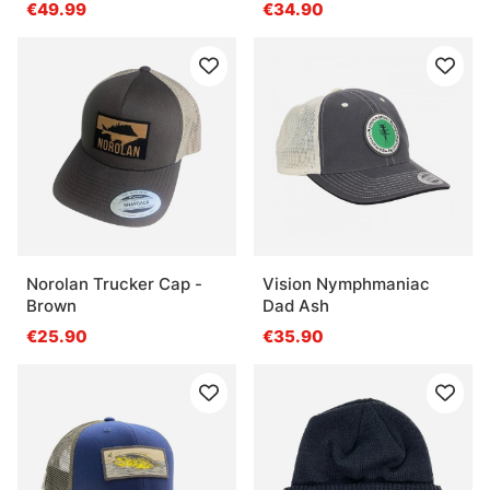
Mustard/Green
€49.99
€34.90
Norolan Trucker Cap -
Vision Nymphmaniac
Brown
Dad Ash
€25.90
€35.90