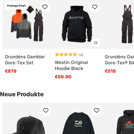
Package Deal!
Bewertung:
5.0 von 5 Sternen
(4)
Grundéns Gambler
Grundéns Ga
Westin Original
Gore-Tex Set
Gore-Tex® Bi
Hoodie Black
Anchor
€879
€519
€59.90
Neue Produkte