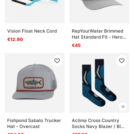
Vision Float Neck Cord
RepYourWater Brimmed
Hat Standard Fit - Hero
€12.90
Squatch
€45
Fishpond Sabalo Trucker
Aclima Cross Country
Hat - Overcast
Socks Navy Blazer / Blue
Sapphire / Azure Blue