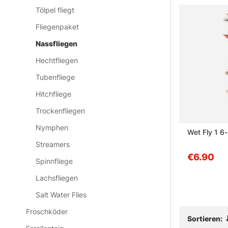
Tölpel fliegt
Fliegenpaket
Nassfliegen
Hechtfliegen
Tubenfliege
Hitchfliege
Trockenfliegen
Nymphen
 Devil
Darts Flies - Wet flies
Wet Fly 1 6
Streamers
€7.70
€6.90
Spinnfliege
Lachsfliegen
Salt Water Flies
Froschköder
Sortieren: