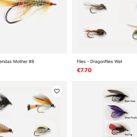
rendas Mother #8
Flies - Dragonflies Wet
€7.70