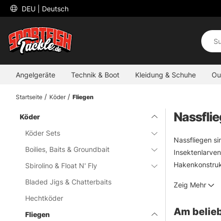
 DEU 
| Deutsch
Angelgeräte
Technik & Boot
Kleidung & Schuhe
Ou
Startseite
Köder
Fliegen
Nassfli
Köder
Köder Sets
Nassfliegen si
Boilies, Baits & Groundbait
Insektenlarven
Hakenkonstrukt
Sbirolino & Float N' Fly
lauern, und we
Bladed Jigs & Chatterbaits
Zeig Mehr
Hechtköder
Am belieb
Fliegen