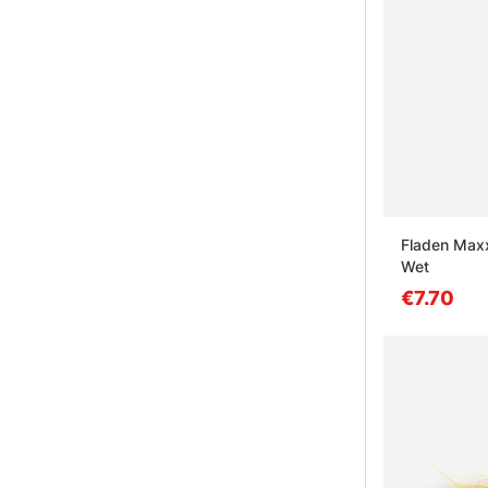
Fladen Maxx
Wet
€7.70