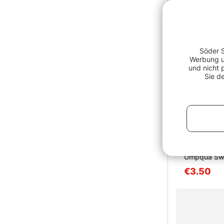
Söder S
Werbung un
und nicht 
Sie d
Umpqua Swe
€3.50