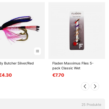
dy Butcher Silver/Red
Fladen Maxximus Flies 5-
pack Classic Wet
€4.30
€7.70
25
Produkte