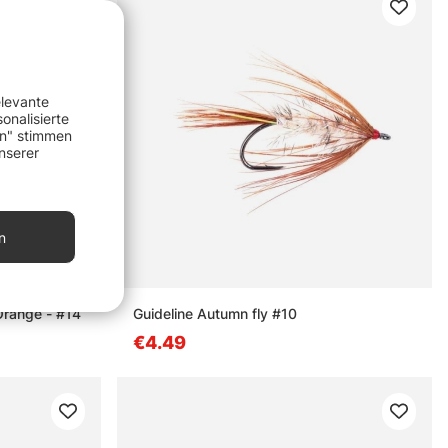
elevante
onalisierte
en" stimmen
nserer
n
range - #14
Guideline Autumn fly #10
€4.49