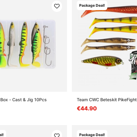
Package Deal!
 Box - Cast & Jig 10Pcs
Team CWC Beteskit PikeFigh
€44.90
l!
Package Deal!