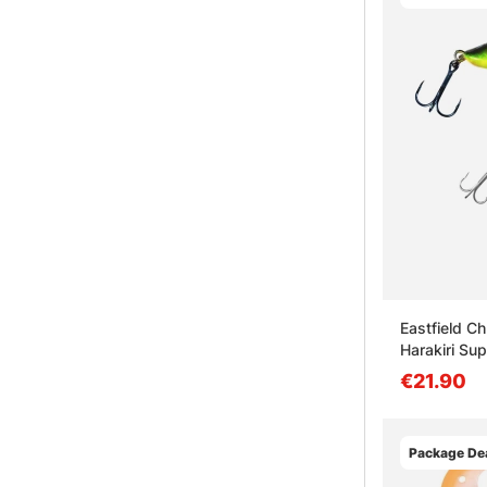
Eastfield C
Harakiri Su
€21.90
Package Dea