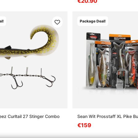
€20.90
l!
Package Deal!
eez Curltail 27 Stinger Combo
Sean Wit Prosstaff XL Pike B
€159