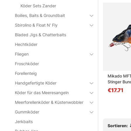
Köder Sets Zander
Boilies, Baits & Groundbait
Sbirolino & Float N' Fly
Bladed Jigs & Chatterbaits
Hechtköder
Fliegen
Paketpreis
Froschköder
Forellenteig
20cm &
VMC Baby Mustache Shallow
Mikado MFT
& Soft Peto 18 cm Bundle
Stinger Bun
Handgefertigte Köder
€36.90
€17.71
Köder für das Meeresangeln
Meerforellenköder & Küstenwobbler
Gummiköder
Jerkbaits
Sortieren: