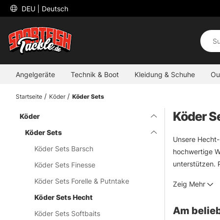
 DEU 
| Deutsch
Angelgeräte
Technik & Boot
Kleidung & Schuhe
Ou
Startseite
Köder
Köder Sets
Köder S
Köder
Köder Sets
Unsere Hecht-K
Köder Sets Barsch
hochwertige W
unterstützen. 
Köder Sets Finesse
dein Set und 
Köder Sets Forelle & Putntake
Zeig Mehr
Köder Sets Hecht
Am belieb
Köder Sets Softbaits