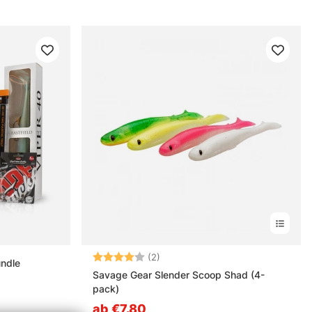
Bewertung:
4.0 von 5 Sternen
(2)
undle
Savage Gear Slender Scoop Shad (4-
pack)
ab €7.80