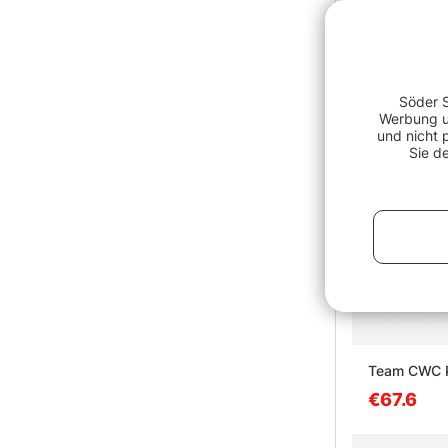
Söder S
Werbung un
und nicht 
Sie d
Team CWC P
€67.6