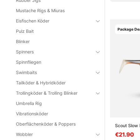
Rubber Jigs
Mustache Rigs & Miuras
Eisfischen Köder
Package Dea
Pulz Bait
Blinker
Spinners
Spinnfliegen
Swimbaits
Tailköder & Hybridköder
Trollingköder & Trolling Blinker
Umbrella Rig
Vibrationsköder
Oberflächenköder & Poppers
Scout Slow 
€21.90
Wobbler