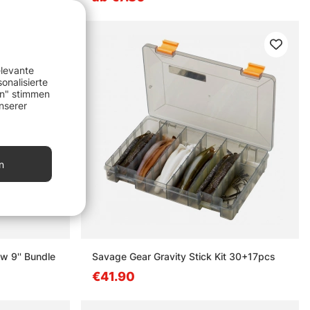
elevante
onalisierte
en" stimmen
nserer
n
w 9'' Bundle
Savage Gear Gravity Stick Kit 30+17pcs
€41.90